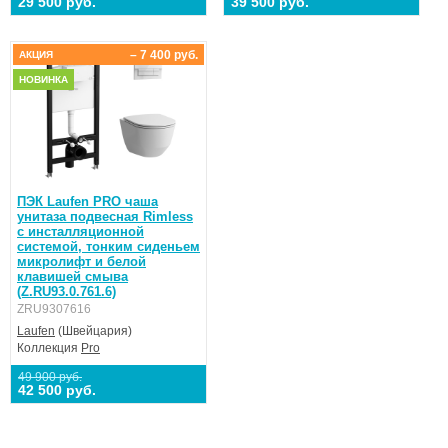
29 500 руб.
39 500 руб.
– 7 400 руб.
АКЦИЯ
НОВИНКА
ПЭК Laufen PRO чаша
унитаза подвесная Rimless
с инсталляционной
системой, тонким сиденьем
микролифт и белой
клавишей смыва
(Z.RU93.0.761.6)
ZRU9307616
Laufen
(Швейцария)
Коллекция
Pro
49 900 руб.
42 500 руб.