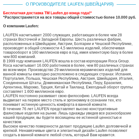
О ПРОИЗВОДИТЕЛЕ LAUFEN (ШВЕЙЦАРИЯ)
Бесплатная доставка ТМ
Laufen до конца года!*
*Распространяется на все товары общей стоимостью более 10.000 руб.
О компании Laufen:
LAUFEN насчитывает 2000 служащих, работающих в более чем 28
странах Восточной и Западной Европы. Шесть различных фабрик,
расположенных в Швейцарии, Австрии, Болгарии и Чешской Республике,
производят в общей сложности 4,5 миллиона изделий, обеспечивая
товарооборот в 160 миллионов евро в год, имея клиентскую базу в более
чем 800 компаний.
В 1999 году компания LAUFEN вошла в состав корпорации Roca Group.
Roca насчитывает 16.000 работников в более, чем 80 различных странах
во всем мире. Производство 29 миллионов керамических изделий для
ванной комнаты ежегодно расположено в следующих странах: Испания,
Португалия, Польша, Чешская Республика, Австрия, Швейцария, Италия,
Соединенные Штаты, Доминиканская Республика, Перу, Бразилия,
Аргентина, Марокко, Турция, Китай и Таиланд. Ежегодный оборот группы
составляет 1.600 миллионов евро.
LAUFEN постоянно развивает свою философию. LAUFEN всегда
выдвигает на первое место стиль и эргономику в сознании тех, кто
понимает истинную ценность комфорта в ванной комнате.
В течение 76 лет LAUFEN представляет высоко конструктивные
фаянсовые изделия на рынке. Лишь однажды увидев все разнообразие
нашей продукции, вы будете восхищены ее истинной ценностью и
качеством.
Высокое качество поверхности делает продукцию Laufen долговечной и
крепкой. Ненавязчивые цвета и элегантный дизайн Laufen позволяют
создать в ванной комнате любой стиль, который Вам нравится.