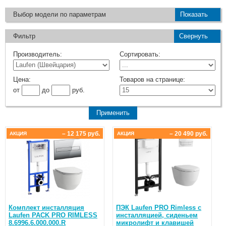
Выбор модели по параметрам
Показать
Фильтр
Свернуть
Производитель:
Сортировать:
Цена:
Товаров на странице:
от
до
руб.
– 12 175 руб.
– 20 490 руб.
АКЦИЯ
АКЦИЯ
Комплект инсталляция
ПЭК Laufen PRO Rimless с
Laufen PACK PRO RIMLESS
инсталляцией, сиденьем
8.6996.6.000.000.R
микролифт и клавишей