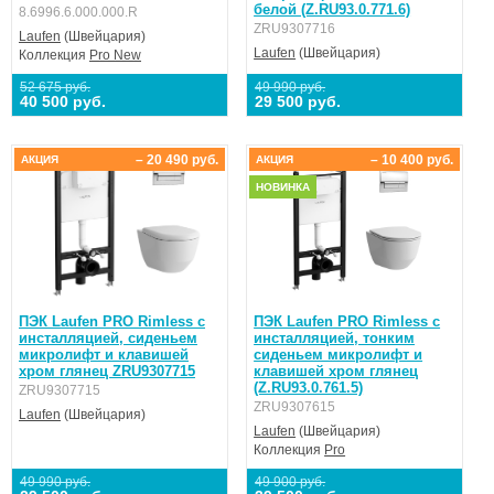
белой (Z.RU93.0.771.6)
8.6996.6.000.000.R
ZRU9307716
Laufen
(Швейцария)
Laufen
(Швейцария)
Коллекция
Pro New
52 675 руб.
49 990 руб.
40 500 руб.
29 500 руб.
– 20 490 руб.
– 10 400 руб.
АКЦИЯ
АКЦИЯ
НОВИНКА
ПЭК Laufen PRO Rimless с
ПЭК Laufen PRO Rimless с
инсталляцией, сиденьем
инсталляцией, тонким
микролифт и клавишей
сиденьем микролифт и
хром глянец ZRU9307715
клавишей хром глянец
(Z.RU93.0.761.5)
ZRU9307715
ZRU9307615
Laufen
(Швейцария)
Laufen
(Швейцария)
Коллекция
Pro
49 990 руб.
49 900 руб.