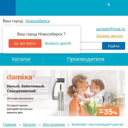
0
Ваш город:
Новосибирск
+7
(383
) 383 25 15
santsib@mail.ru
Ваш город Новосибирск ?
+7
(383
) 213 79 30
Закажи звонок
Да, все верно
Выбрать другой
Каталог
Производители
→
→
→
Главная
Каталог
Инсталляции
Комплект: инсталляция+унитаз