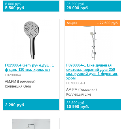
8 000 руб.
35 290 руб.
5 500 руб.
28 000 руб.
– 22 600 руб.
АКЦИЯ
F0290064 Gem ручн.душ, 1
F0780064-1 Like душевая
ф-ция, 110 мм, хром, шт
система, верхний душ 250
мм, ручной душ 1 функция,
F0290064
хром
AM.PM
(Германия)
F0780064-1
Коллекция
Gem
AM.PM
(Германия)
Коллекция
Like
33 590 руб.
2 290 руб.
10 990 руб.