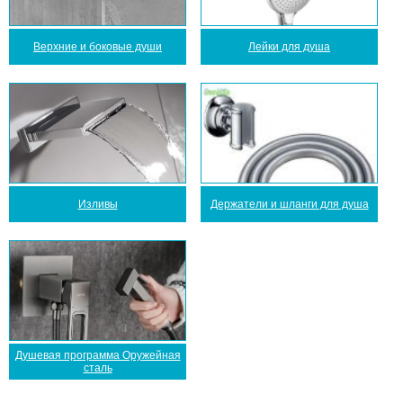
Верхние и боковые души
Лейки для душа
Изливы
Держатели и шланги для душа
Душевая программа Оружейная
сталь