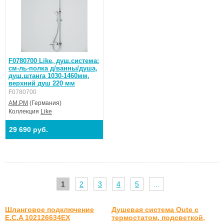
F0780700 Like, душ.система:
см-ль-полка д/ванны/душа,
душ.штанга 1030-1460мм,
верхний душ 220 мм
F0780700
AM.PM
(Германия)
Коллекция
Like
29 690 руб.
1
2
3
4
5
...
Шланговое подключение
Душевая система Oute с
E.C.A 102126634EX
термостатом, подсветкой,