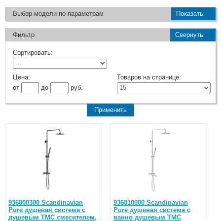
Выбор модели по параметрам
Показать
Фильтр
Свернуть
Сортировать:
Цена:
Товаров на странице:
от
до
руб.
936800300 Scandinavian
936810000 Scandinavian
Pure душевая система с
Pure душевая система с
душевым ТМС смесителем,
ванно душевым ТМС