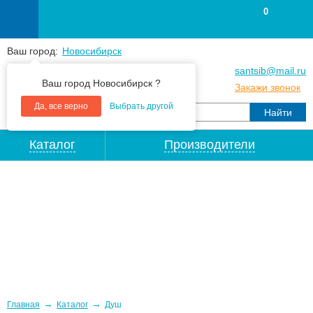
0
Ваш город:
Новосибирск
+7
(383
) 383 25 15
santsib@mail.ru
Ваш город Новосибирск ?
+7
(383
) 213 79 30
Закажи звонок
Да, все верно
Выбрать другой
Каталог
Производители
→
→
Главная
Каталог
Душ