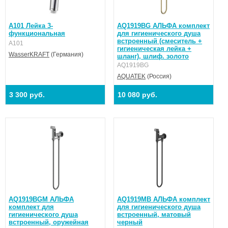
A101 Лейка 3-
AQ1919BG АЛЬФА комплект
функциональная
для гигиенического душа
встроенный (смеситель +
A101
гигиеническая лейка +
WasserKRAFT
(Германия)
шланг), шлиф. золото
AQ1919BG
AQUATEK
(Россия)
3 300 руб.
10 080 руб.
AQ1919BGM АЛЬФА
AQ1919MB АЛЬФА комплект
комплект для
для гигиенического душа
гигиенического душа
встроенный, матовый
встроенный, оружейная
черный