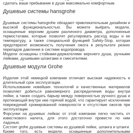
сделать ваше пребывание в душе максимально комфортным.
Душевые системы hansgrohe
Душевые системы hansgrohe обладают привлекательным дизайном и
высокой функциональностью. Вы можете выбрать модели,
оснащенные верхним душем различного диаметра, дополненные
термостатами, которые позволят регулировать расход воды и ее
температуру, а также специальной функцией Safety-Stop, которая
предотвратит возможность получения ожога в результате резких
перепадов давления в системе водопровода.
Модели оснащены стойками-держателями верхнего душа, ручными
лейками, душевыми шлангами и смесителями.
Душевые модули Grohe
Изделия этой немецкой компании отличает высокая надежность и
длительный срок эксплуатации.
Использование новейших технологий и качественных материалов
позволяет добиться равномерного распределения воды внутри
лейки, а также создать барьер между поверхностью ручного душа и
протекающей внутри нее горячей водой, что гарантирует исключение
повреждений хромированной поверхности и отсутствие ожогов при
эксплуатации.
Форсунки на душевых лейках от этой компании легко чистить от
известкового налета, для этого достаточно провести по ним
ладонью.
Состоят grohe душевые системы из душевой лейки, шланга и штанги.
Кроме того, есть модели, оснащенные дополнительными