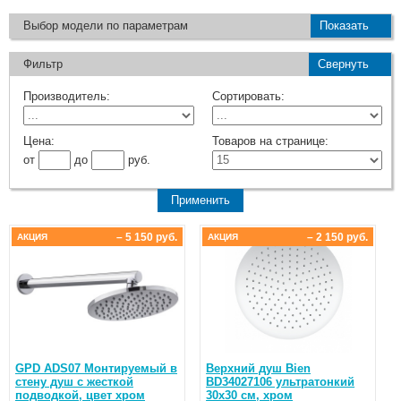
Выбор модели по параметрам
Показать
Фильтр
Свернуть
Производитель:
Сортировать:
Цена:
Товаров на странице:
от
до
руб.
– 5 150 руб.
– 2 150 руб.
АКЦИЯ
АКЦИЯ
GPD ADS07 Монтируемый в
Верхний душ Bien
стену душ с жесткой
BD34027106 ультратонкий
подводкой, цвет хром
30x30 см, хром