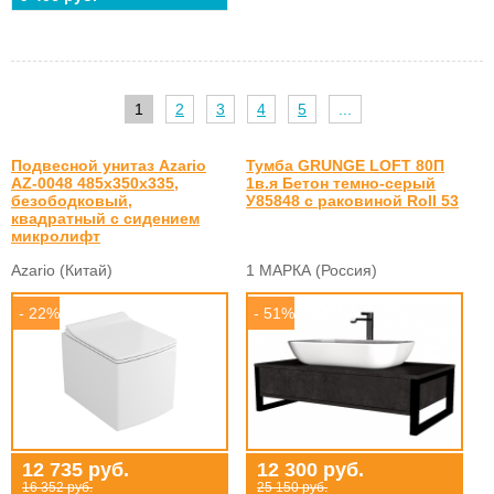
1
2
3
4
5
...
Подвесной унитаз Azario
Тумба GRUNGE LOFT 80П
AZ-0048 485х350х335,
1в.я Бетон темно-серый
безободковый,
У85848 с раковиной Roll 53
квадратный с сидением
микролифт
Azario (Китай)
1 МАРКА (Россия)
- 22%
- 51%
12 735 руб.
12 300 руб.
16 352 руб.
25 150 руб.