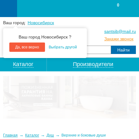
0
Ваш город:
Новосибирск
+7
(383
) 383 25 15
santsib@mail.ru
Ваш город Новосибирск ?
+7
(383
) 213 79 30
Закажи звонок
Да, все верно
Выбрать другой
Каталог
Производители
→
→
→
Главная
Каталог
Душ
Верхние и боковые души