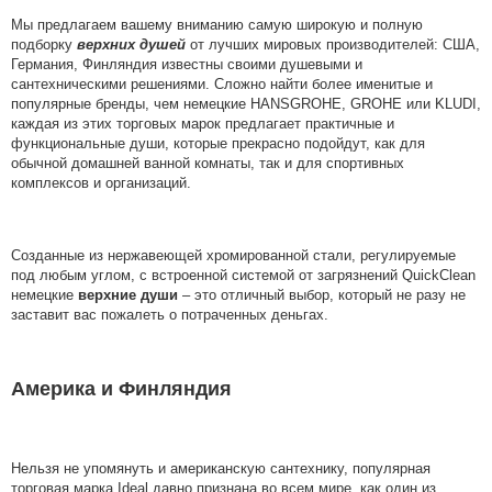
Мы предлагаем вашему вниманию самую широкую и полную
подборку
верхних душей
от лучших мировых производителей: США,
Германия, Финляндия известны своими душевыми и
сантехническими решениями. Сложно найти более именитые и
популярные бренды, чем немецкие HANSGROHE, GROHE или KLUDI,
каждая из этих торговых марок предлагает практичные и
функциональные души, которые прекрасно подойдут, как для
обычной домашней ванной комнаты, так и для спортивных
комплексов и организаций.
Созданные из нержавеющей хромированной стали, регулируемые
под любым углом, с встроенной системой от загрязнений QuickClean
немецкие
верхние души
– это отличный выбор, который не разу не
заставит вас пожалеть о потраченных деньгах.
Америка и Финляндия
Нельзя не упомянуть и американскую сантехнику, популярная
торговая марка Ideal давно признана во всем мире, как один из