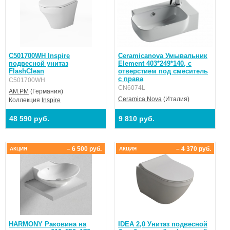
C501700WH Inspire
Ceramicanova Умывальник
подвесной унитаз
Element 403*249*140, с
FlashClean
отверстием под смеситель
с права
C501700WH
CN6074L
AM.PM
(Германия)
Ceramica Nova
(Италия)
Коллекция
Inspire
48 590 руб.
9 810 руб.
– 6 500 руб.
– 4 370 руб.
АКЦИЯ
АКЦИЯ
HARMONY Раковина на
IDEA 2,0 Унитаз подвесной