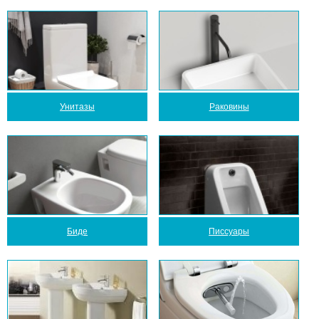
Унитазы
Раковины
Биде
Писсуары