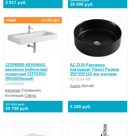
54 866 руб.
2 817 руб.
35 000 руб.
– 8 200 руб.
АКЦИЯ
123590000 KERAMAG
AZ-3134 Раковина
раковина мебельная/
накладная (Черн) Размер
подвесная CITTERIO
355*355*120 мм матовая
/90x50/(белый)
AZ-3134-MB
123590000
Azario
(Китай)
Keramag
(Германия)
Коллекция
Citterio
37 900 руб.
4 200 руб.
29 700 руб.