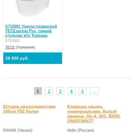
S710001 Унитаз подвесной
TECEspring Pro, тонкий
стульчак м/л Торнадо
S710001
TECE
(Германия)
28 800 руб.
1
2
3
4
5
...
Шторка двухэлементная
Клавиша смыва,
105см VS2 белая
универсальная, белый
мрамор, On-X, 001, IDDIS,
ONX01W0i77
RAVAK (Чехия)
Iddis (Россия)