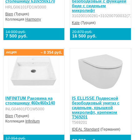
столешницу 610х550х170
безободковый с функцией
биде с сиденьем
HRLG06101FD1W3000
микролифт
Bien
(Турция)
310200100281+310200700032(71125
Коллекция
Harmony
Kale
(Турция)
14 000 руб.
20 870 руб.
7 500 руб.
16 500 руб.
– 8 354 руб.
АКЦИЯ
INFINITUM Раковина на
IS ELLISSE Подвесной
столешницу 460х460х140
безободковый унитаз с
сиденьем, крышкой
INLG04601FD1W5000
микролифт, крепежом
Bien
(Турция)
T569201
Коллекция
Infinitum
T569201
IDEAL Standard
(Германия)
17 954 руб.