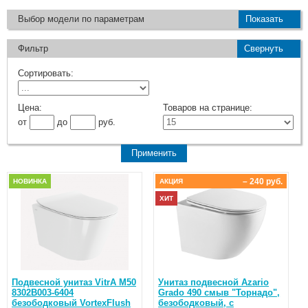
Выбор модели по параметрам
Показать
Фильтр
Свернуть
Сортировать:
Цена:
Товаров на странице:
от
до
руб.
– 240 руб.
НОВИНКА
АКЦИЯ
ХИТ
Подвесной унитаз VitrA M50
Унитаз подвесной Azario
8302B003-6404
Grado 490 смыв "Торнадо",
безободковый VortexFlush
безободковый, с