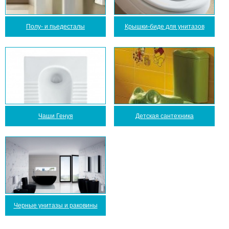
Полу- и пьедесталы
Крышки-биде для унитазов
Чаши Генуя
Детская сантехника
Черные унитазы и раковины