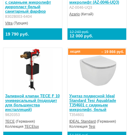
с сиденьем микролифт
микролифт (AZ-0046-UQ3)
дюропласт белый
AZ-0046-UQ3
санитарный фарфор
Azario
(Китай)
8302B003-6404
Vitra
(Турция)
12 240 руб.
19 790 руб.
12 000 руб.
– 19 866 руб.
АКЦИЯ
Заливной клапан TECE F 10
Унитаз подвесной Ideal
универсальный (подходит
Standard Tesi Aquablade
для большинства
T354601 с сиденьем
инсталляций)
микролифт, белый
9820353
T354601
TECE
(Германия)
IDEAL Standard
(Германия)
Коллекция
TECElux
Коллекция
Tesi