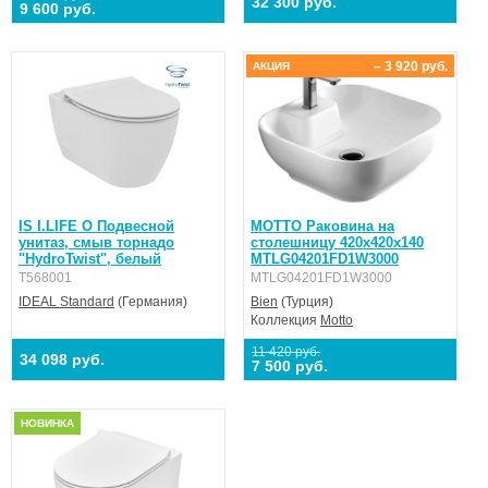
32 300 руб.
9 600 руб.
– 3 920 руб.
АКЦИЯ
IS I.LIFE O Подвесной
MOTTO Раковина на
унитаз, смыв торнадо
столешницу 420х420х140
"HydroTwist", белый
MTLG04201FD1W3000
T568001
MTLG04201FD1W3000
IDEAL Standard
(Германия)
Bien
(Турция)
Коллекция
Motto
11 420 руб.
34 098 руб.
7 500 руб.
НОВИНКА