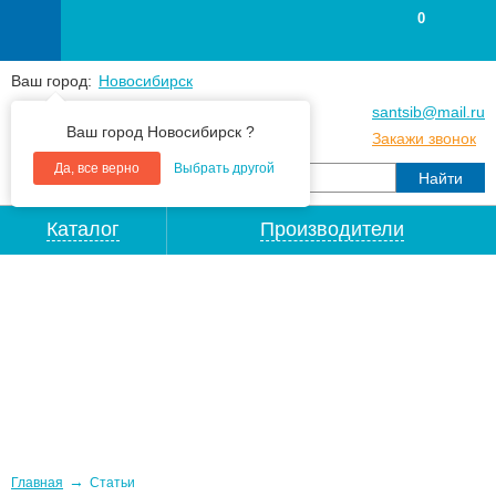
0
Ваш город:
Новосибирск
+7
(383
) 383 25 15
santsib@mail.ru
Ваш город Новосибирск ?
+7
(383
) 213 79 30
Закажи звонок
Да, все верно
Выбрать другой
Каталог
Производители
→
Главная
Статьи