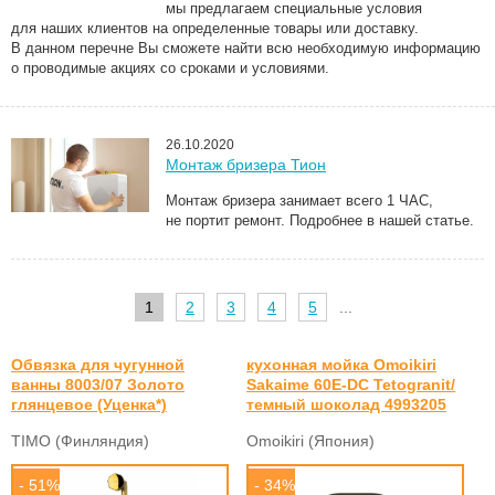
мы предлагаем специальные условия
для наших клиентов на определенные товары или доставку.
В данном перечне Вы сможете найти всю необходимую информацию
о проводимые акциях со сроками и условиями.
26.10.2020
Монтаж бризера Тион
Монтаж бризера занимает всего 1 ЧАС,
не портит ремонт. Подробнее в нашей статье.
1
2
3
4
5
...
Обвязка для чугунной
кухонная мойка Omoikiri
ванны 8003/07 Золото
Sakaime 60E-DC Tetogranit/
глянцевое (Уценка*)
темный шоколад 4993205
TIMO (Финляндия)
Omoikiri (Япония)
- 51%
- 34%