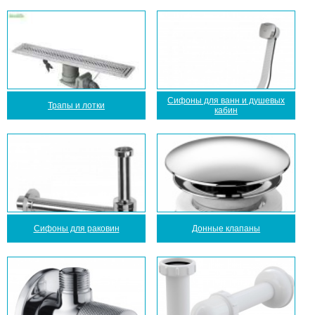
Сифоны для ванн и душевых
Трапы и лотки
кабин
Сифоны для раковин
Донные клапаны