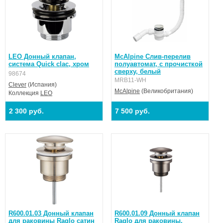
LEO Донный клапан,
McAlpine Слив-перелив
система Quick clac, хром
полуавтомат, с прочисткой
сверху, белый
98674
MRB11-WH
Clever
(Испания)
McAlpine
(Великобритания)
Коллекция
LEO
2 300 руб.
7 500 руб.
R600.01.03 Донный клапан
R600.01.09 Донный клапан
для раковины Raglo сатин
Raglo для раковины,