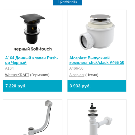
A164 Донный клапан Push-
Alcaplast Выпускной
up Черный
комплект click/clack A466-50
A164
A466-50
WasserKRAFT
(Германия)
Alcaplast
(Чехия)
7 220 руб.
3 933 руб.