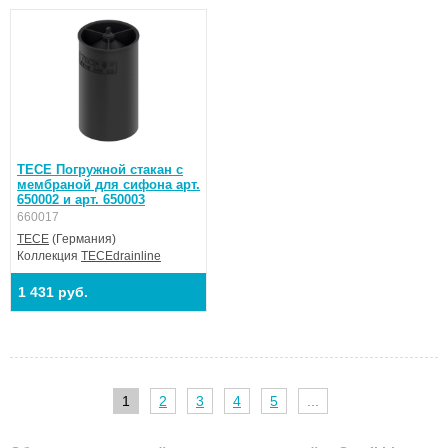
TECE Погружной стакан с
мембраной для сифона арт.
650002 и арт. 650003
660017
TECE
(Германия)
Коллекция
TECEdrainline
1 431 руб.
1
2
3
4
5
...