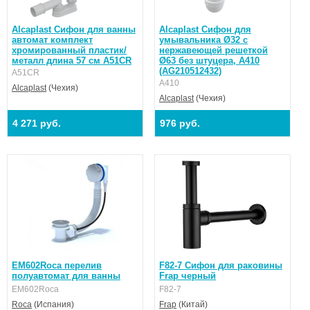
Alcaplast Сифон для ванны
Alcaplast Сифон для
автомат комплект
умывальника Ø32 с
хромированный пластик/
нержавеющей peшeткой
металл длина 57 см A51CR
Ø63 без штуцерa, A410
(AG210512432)
A51CR
A410
Alcaplast
(Чехия)
Alcaplast
(Чехия)
4 271 руб.
976 руб.
EM602Roca перелив
F82-7 Сифон для раковины
полуавтомат для ванны
Frap черный
EM602Roca
F82-7
Roca
(Испания)
Frap
(Китай)