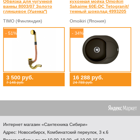
Обвязка для чугунной
кухонная мойка Omoikiri
ванны 8003/07 Золото
Sakaime 60E-DC Tetogranit/
глянцевое (Уценка*)
темный шоколад 4993205
TIMO (Финляндия)
Omoikiri (Япония)
- 51%
- 34%
3 500 руб.
16 288 руб.
7 146 руб.
24 788 руб.
Интернет магазин
«Сантехника
Сибири»
Адрес:
Новосибирск
,
Комбинатский переулок, 3 к.6
Время работы: пн-пт 10.00-19.00, сб 10.00-15.00