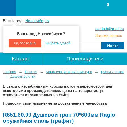
0
Ваш город:
Новосибирск
+7
(383
) 383 25 15
santsib@mail.ru
Ваш город Новосибирск ?
+7
(383
) 213 79 30
Закажи звонок
Да, все верно
Выбрать другой
Каталог
Производители
→
→
→
Главная
Каталог
Kaнaлизaционнaя apматypa
Трапы и лотки
→
Душевые лотки
В связи с нестабильным курсом валют и пересмотром цен
некоторыми производителями, цены на товары могут
отличаться от заявленных на сайте.
Приносим свои извинения за доставленные неудобства.
R651.60.09 Душевой трап 70*600мм Raglo
оружейная сталь (графит)