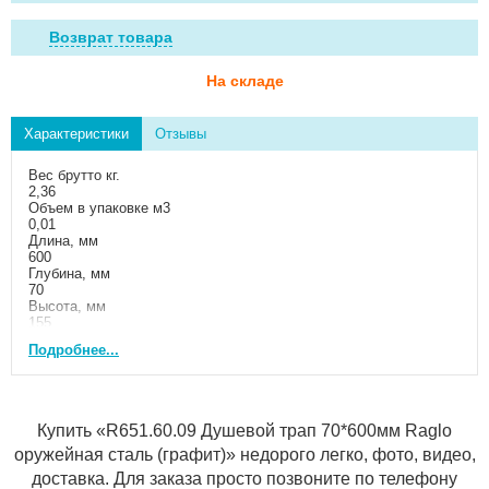
Возврат товара
На складе
Характеристики
Отзывы
Вес брутто кг.
2,36
Объем в упаковке м3
0,01
Длина, мм
600
Глубина, мм
70
Высота, мм
155
Цвет
Подробнее...
оружейная сталь (графит)
Гарантийный срок
2
Исполнение
универсальное
Купить «R651.60.09 Душевой трап 70*600мм Raglo
Материал корпуса
оружейная сталь (графит)» недорого легко, фото, видео,
нержавеющая сталь
Покрытие
доставка. Для заказа просто позвоните по телефону
матовое