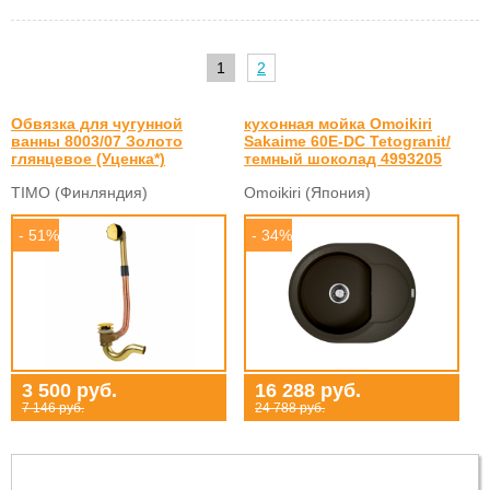
1
2
Обвязка для чугунной
кухонная мойка Omoikiri
ванны 8003/07 Золото
Sakaime 60E-DC Tetogranit/
глянцевое (Уценка*)
темный шоколад 4993205
TIMO (Финляндия)
Omoikiri (Япония)
- 51%
- 34%
3 500 руб.
16 288 руб.
7 146 руб.
24 788 руб.