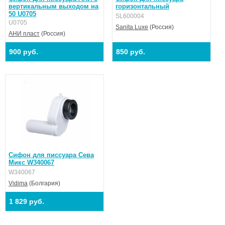
вертикальным выходом на
горизонтальный
50 U0705
SL600004
U0705
Sanita Luxe
(Россия)
АНИ пласт
(Россия)
900 руб.
850 руб.
Сифон для писсуара Сева
Микс W340067
W340067
Vidima
(Болгария)
1 829 руб.