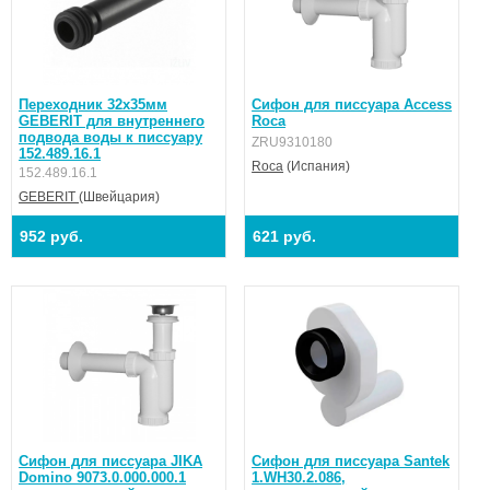
Переходник 32х35мм
Сифон для писсуара Access
GEBERIT для внутреннего
Roca
подвода воды к писсуару
ZRU9310180
152.489.16.1
Roca
(Испания)
152.489.16.1
GEBERIT
(Швейцария)
952 руб.
621 руб.
Сифон для писсуара JIKA
Сифон для писсуара Santek
Domino 9073.0.000.000.1
1.WH30.2.086,