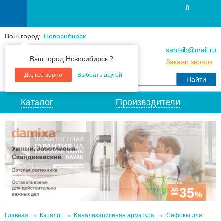
0
Ваш город:
Новосибирск
+7
(383
) 383 25 15
santsib@mail.ru
Ваш город Новосибирск ?
+7
(383
) 213 79 30
Закажи звонок
Да, все верно
Выбрать другой
Каталог
Производители
→
→
→
Главная
Каталог
Kaнaлизaционнaя apматypa
Сифоны для