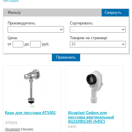
писсуара
Фильтр
Свернуть
Производитель:
Сортировать:
Цена:
Товаров на странице:
от
до
руб.
Кран для писсуара ATS001
Alcaplast Cифон для
писсуара вертикальный
AG210901345 (A45C)
ATS001
A45C
Alcaplast
(Чехия)