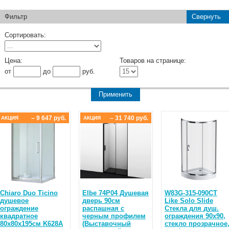
Фильтр
Свернуть
Сортировать:
Цена:
Товаров на странице:
от
до
руб.
– 9 647 руб.
– 31 740 руб.
АКЦИЯ
АКЦИЯ
Chiaro Duo Ticino
Elbe 74P04 Душевая
W83G-315-090CT
душевое
дверь 90см
Like Solo Slide
ограждение
распашная с
Стекла для душ.
квадратное
черным профилем
ограждения 90x90,
80х80х195см K628A
(Выставочный
стекло прозрачное