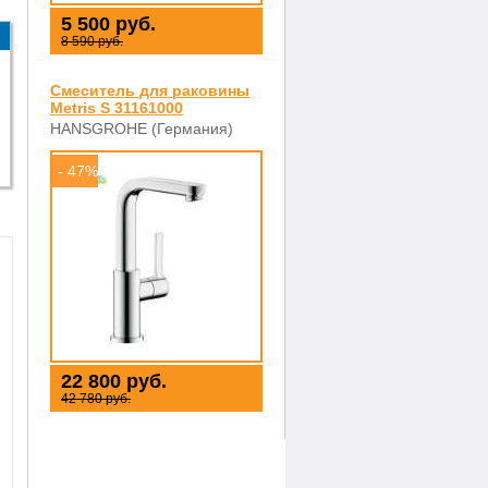
5 500 руб.
8 590 руб.
Смеситель для раковины
Metris S 31161000
HANSGROHE (Германия)
- 47%
22 800 руб.
42 780 руб.
,