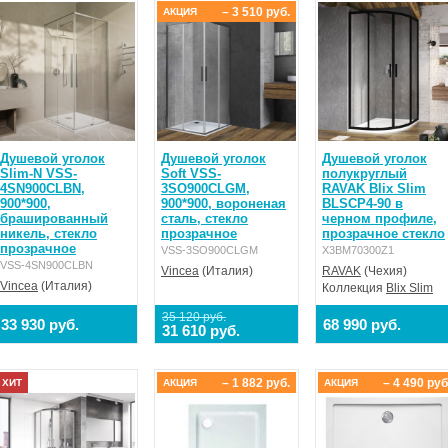
– 3 510 руб.
АКЦИЯ
Душевой уголок
Душевой уголок
Душевой уголок
Slim-N VSS-
Soft VSS-
полукруглый
4SN900CLBN,
3SO900CLGM,
RAVAK Blix Slim
900*900,
900*900, вороненая
BLSCP4-90 в
брашированный
сталь, стекло
черном профиле,
никель, стекло
прозрачное
прозрачное стекло
прозрачное
VSS-3SO900CLGM
X3BM70300Z1
VSS-4SN900CLBN
Vincea
(Италия)
RAVAK
(Чехия)
Vincea
(Италия)
Коллекция
Blix Slim
35 120 руб.
33 930 руб.
68 990 руб.
31 610 руб.
– 1 882 руб.
– 4 490 руб
ХИТ
АКЦИЯ
АКЦИЯ