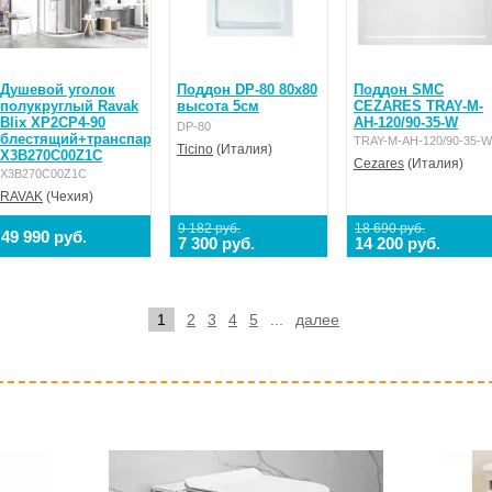
Душевой уголок
Поддон DP-80 80x80
Поддон SMC
полукруглый Ravak
высота 5см
CEZARES TRAY-M-
Blix XP2CP4-90
AH-120/90-35-W
DP-80
блестящий+транспарент
TRAY-M-AH-120/90-35-W
Ticino
(Италия)
X3B270C00Z1C
Cezares
(Италия)
X3B270C00Z1C
RAVAK
(Чехия)
9 182 руб.
18 690 руб.
49 990 руб.
7 300 руб.
14 200 руб.
1
2
3
4
5
...
далее