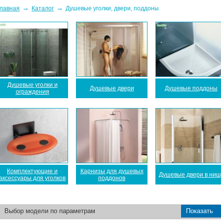
→
→
лавная
Каталог
Душевые уголки, двери, поддоны
Душевые уголки и
Душевые двери
Душевые поддоны
ограждения
Комплектующие и
Карнизы для душевых
Душевые двери в ниш
аксессуары для уголков
поддонов
Выбор модели по параметрам
Показать