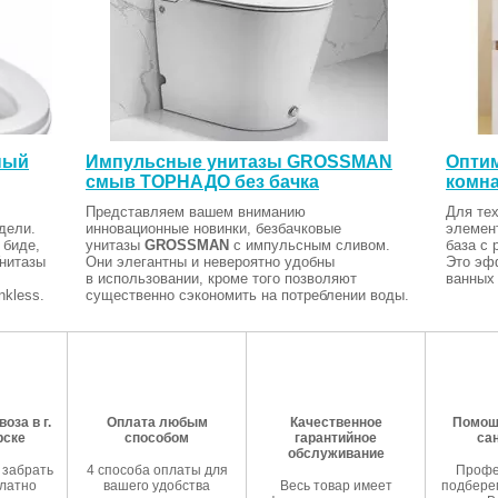
ный
Импульсные унитазы GROSSMAN
Оптим
смыв ТОРНАДО без бачка
комна
Представляем вашем вниманию
Для тех
дели.
инновационные новинки, безбачковые
элемен
 биде,
унитазы
GROSSMAN
с импульсным сливом.
база с 
Унитазы
Они элегантны и невероятно удобны
Это эф
в использовании, кроме того позволяют
ванных 
kless.
существенно сэкономить на потреблении воды.
оза в г.
Оплата любым
Качественное
Помош
рске
способом
гарантийное
са
обслуживание
 забрать
4 способа оплаты для
Профе
латно
вашего удобства
Весь товар имеет
подберем