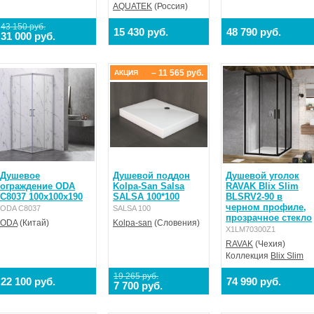
AQUATEK
(Россия)
43 150 руб.
15 430 руб.
48 790 руб.
31 000 руб.
– 11 565 руб.
АКЦИЯ
Душевое
Душевой поддон
Душевой уголок
ограждение ODA
Kolpa-San Salsa
RAVAK Blix Slim
С8037 100x100x190
SALSA 100*100
BLSRV2-90 в
черном профиле,
ODA С8037
SALSA 100
прозрачное стекло
ODA
(Китай)
Kolpa-san
(Словения)
X1LM70300Z1
RAVAK
(Чехия)
Коллекция
Blix Slim
19 265 руб.
22 100 руб.
74 990 руб.
7 700 руб.