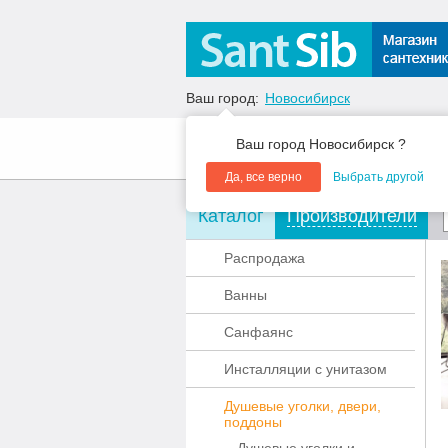
Ваш город:
Новосибирск
Ваш город Новосибирск ?
О компании
Акции
Да, все верно
Выбрать другой
Каталог
Производители
Распродажа
Ванны
Санфаянс
Инсталляции с унитазом
Душевые уголки, двери,
поддоны