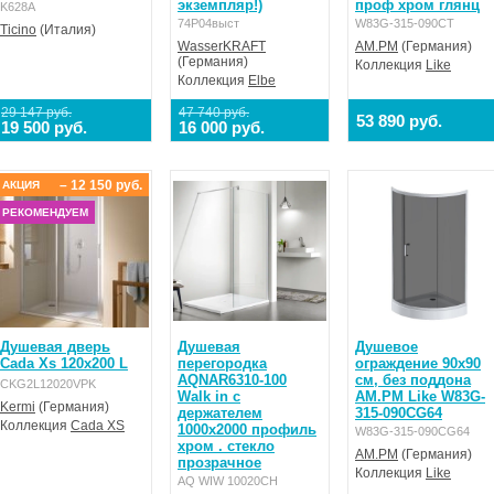
экземпляр!)
проф хром глянц
K628A
74P04выст
W83G-315-090CT
Ticino
(Италия)
WasserKRAFT
AM.PM
(Германия)
(Германия)
Коллекция
Like
Коллекция
Elbe
29 147 руб.
47 740 руб.
53 890 руб.
19 500 руб.
16 000 руб.
– 12 150 руб.
АКЦИЯ
РЕКОМЕНДУЕМ
Душевая дверь
Душевая
Душевое
Cada Xs 120x200 L
перегородка
ограждение 90x90
AQNAR6310-100
см, без поддона
CKG2L12020VPK
Walk in с
AM.PM Like W83G-
Kermi
(Германия)
держателем
315-090CG64
Коллекция
Cada XS
1000x2000 профиль
W83G-315-090CG64
хром . стекло
AM.PM
(Германия)
прозрачное
Коллекция
Like
AQ WIW 10020CH