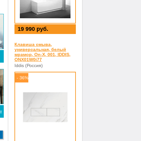
19 990 руб.
Клавиша смыва,
универсальная, белый
мрамор, On-X, 001, IDDIS,
ONX01W0i77
Iddis (Россия)
- 36%
у