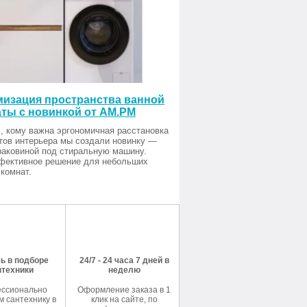
изация пространства ванной
ты с новинкой от AM.PM
, кому важна эргономичная расстановка
тов интерьера мы создали новинку —
раковиной под стиральную машину.
фективное решение для небольших
комнат.
ь в подборе
24/7 - 24 часа 7 дней в
нтехники
неделю
ссионально
Оформление заказа в 1
 сантехнику в
клик на сайте, по