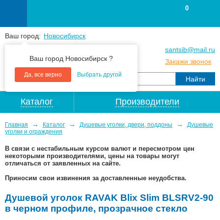
0
Ваш город:
Новосибирск
+7
(383
) 383 25 15
santsib@mail.ru
Ваш город Новосибирск ?
+7
(383
) 213 79 30
Закажи звонок
Да, все верно
Выбрать другой
Каталог
Производители
→
→
→
Главная
Каталог
Душевые уголки, двери, поддоны
Душевые
уголки и ограждения
В связи с нестабильным курсом валют и пересмотром цен
некоторыми производителями, цены на товары могут
отличаться от заявленных на сайте.
Приносим свои извинения за доставленные неудобства.
Душевой уголок RAVAK Blix Slim BLSRV2-90
в черном профиле, прозрачное стекло