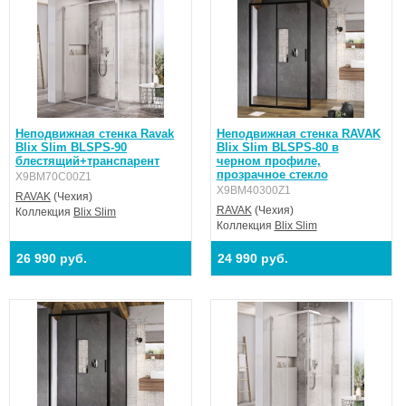
цвет профиля: черный
витраж из безопасного стекла: 6 мм, прозрачное стекло
(Transparent)
высота изделия: 195 см
гарантия: 5 лет
Неподвижная стенка Ravak
Неподвижная стенка RAVAK
Blix Slim BLSPS-90
Blix Slim BLSPS-80 в
блестящий+транспарент
черном профиле,
прозрачное стекло
X9BM70C00Z1
X9BM40300Z1
RAVAK
(Чехия)
RAVAK
(Чехия)
Коллекция
Blix Slim
Коллекция
Blix Slim
26 990 руб.
24 990 руб.