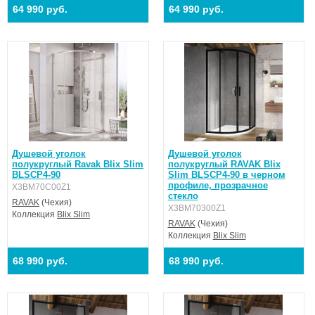
64 990 руб.
64 990 руб.
Душевой уголок
Душевой уголок
полукруглый Ravak Blix Slim
полукруглый RAVAK Blix
BLSCP4-90
Slim BLSCP4-90 в черном
профиле, прозрачное
X3BM70C00Z1
стекло
RAVAK
(Чехия)
X3BM70300Z1
Коллекция
Blix Slim
RAVAK
(Чехия)
Коллекция
Blix Slim
68 990 руб.
68 990 руб.