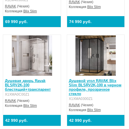
X1LM40300Z1
RAVAK
(Чехия)
RAVAK
(Чехия)
Коллекция
Blix Slim
Коллекция
Blix Slim
69 990 руб.
74 990 руб.
Душевая дверь Ravak
Душевой угол RAVAK Blix
BLSRV2K-100
Slim BLSRV2K-100 в черном
блестящий+транспарент
профиле, прозрачное
стекло
X1XMA0C00Z1
X1XMA0300Z1
RAVAK
(Чехия)
RAVAK
(Чехия)
Коллекция
Blix Slim
Коллекция
Blix Slim
42 990 руб.
42 990 руб.