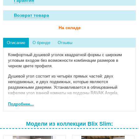
Гарантия
Возврат товара
На складе
Описание
О бренде
Отзывы
Комфортный душевой уголок квадратной формы с широким
угловым входом без возможности комбинации размеров в
черном цвете профиля.
Душевой угол состоит из четырёх прямых частей: двух
неподвижных, и двух подвижных, которые являются
раздвижными дверями. Устанавливается в облицованный
кафелем угол ванной комнаты на поддоны RAVAK Angela,
Perseus, Perseus Pro, Perseus Pro Flat, Perseus Pro Chrome
Chrome или непосредственно на пол со встроенным душевым
Подробнее...
каналом.
Перед сборкой изделия обратите внимание на точные размеры
Модели из коллекции Blix Slim:
изделия в инструкции по сборке.
размеры: 90 см