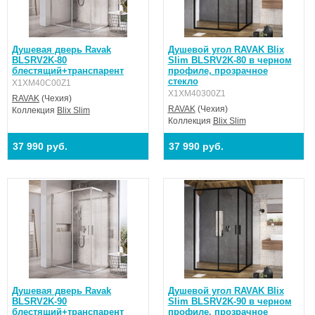
Душевая дверь Ravak
Душевой угол RAVAK Blix
BLSRV2K-80
Slim BLSRV2K-80 в черном
блестящий+транспарент
профиле, прозрачное
стекло
X1XM40C00Z1
X1XM40300Z1
RAVAK
(Чехия)
RAVAK
(Чехия)
Коллекция
Blix Slim
Коллекция
Blix Slim
37 990 руб.
37 990 руб.
Душевая дверь Ravak
Душевой угол RAVAK Blix
BLSRV2K-90
Slim BLSRV2K-90 в черном
блестящий+транспарент
профиле, прозрачное