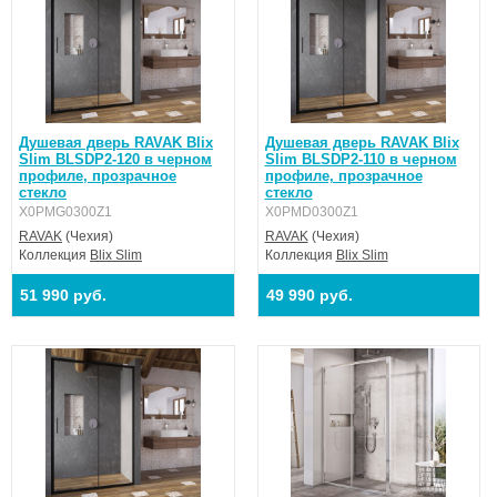
Душевая дверь RAVAK Blix
Душевая дверь RAVAK Blix
Slim BLSDP2-120 в черном
Slim BLSDP2-110 в черном
профиле, прозрачное
профиле, прозрачное
стекло
стекло
X0PMG0300Z1
X0PMD0300Z1
RAVAK
(Чехия)
RAVAK
(Чехия)
Коллекция
Blix Slim
Коллекция
Blix Slim
51 990 руб.
49 990 руб.