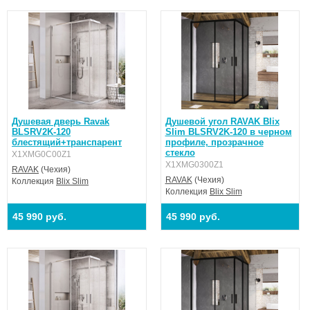
Душевая дверь Ravak
Душевой угол RAVAK Blix
BLSRV2K-120
Slim BLSRV2K-120 в черном
блестящий+транспарент
профиле, прозрачное
стекло
X1XMG0C00Z1
X1XMG0300Z1
RAVAK
(Чехия)
RAVAK
(Чехия)
Коллекция
Blix Slim
Коллекция
Blix Slim
45 990 руб.
45 990 руб.