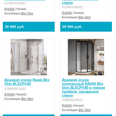
стекло
X1XM70C00Z1
X1XM70300Z1
RAVAK
(Чехия)
RAVAK
(Чехия)
Коллекция
Blix Slim
Коллекция
Blix Slim
39 990 руб.
39 990 руб.
Душевой уголок Ravak Blix
Душевой уголок
Slim BLSCP4-80
полукруглый RAVAK Blix
Slim BLSCP4-80 в черном
X3BM40C00Z1
профиле, прозрачное
RAVAK
(Чехия)
стекло
Коллекция
Blix Slim
X3BM40300Z1
RAVAK
(Чехия)
Коллекция
Blix Slim