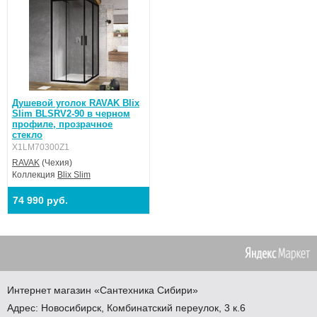
Душевой уголок RAVAK Blix
Slim BLSRV2-90 в черном
профиле, прозрачное
стекло
X1LM70300Z1
RAVAK
(Чехия)
Коллекция
Blix Slim
74 990 руб.
Интернет магазин
«Сантехника
Сибири»
Адрес:
Новосибирск
,
Комбинатский переулок, 3 к.6