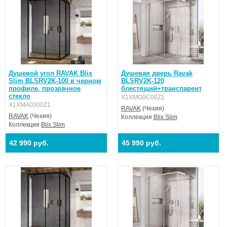
Душевой угол RAVAK Blix
Душевая дверь Ravak
Slim BLSRV2K-100 в черном
BLSRV2K-120
профиле, прозрачное
блестящий+транспарент
стекло
X1XMG0C00Z1
X1XMA0300Z1
RAVAK
(Чехия)
RAVAK
(Чехия)
Коллекция
Blix Slim
Коллекция
Blix Slim
42 990 руб.
45 990 руб.