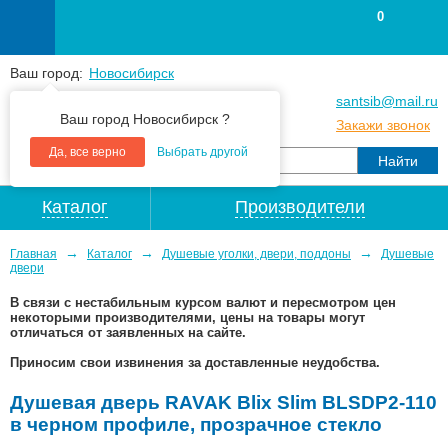
0
Ваш город:
Новосибирск
+7
(383
) 383 25 15
santsib@mail.ru
Ваш город Новосибирск ?
+7
(383
) 213 79 30
Закажи звонок
Да, все верно
Выбрать другой
Каталог
Производители
→
→
→
Главная
Каталог
Душевые уголки, двери, поддоны
Душевые
двери
В связи с нестабильным курсом валют и пересмотром цен
некоторыми производителями, цены на товары могут
отличаться от заявленных на сайте.
Приносим свои извинения за доставленные неудобства.
Душевая дверь RAVAK Blix Slim BLSDP2-110
в черном профиле, прозрачное стекло