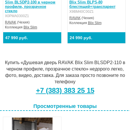
Slim BLSDP2-100 в черном
Blix Slim BLPS-80
профиле, прозрачное
блестящий+транспарент
стекло
X9BM40C00Z1
X0PMA0300Z1
RAVAK
(Чехия)
RAVAK
(Чехия)
Коллекция
Blix Slim
Коллекция
Blix Slim
47 990 руб.
24 990 руб.
Купить «Душевая дверь RAVAK Blix Slim BLSDP2-110 в
черном профиле, прозрачное стекло» недорого легко,
фото, видео, доставка. Для заказа просто позвоните по
телефону
+7 (383) 383 25 15
Просмотренные товары