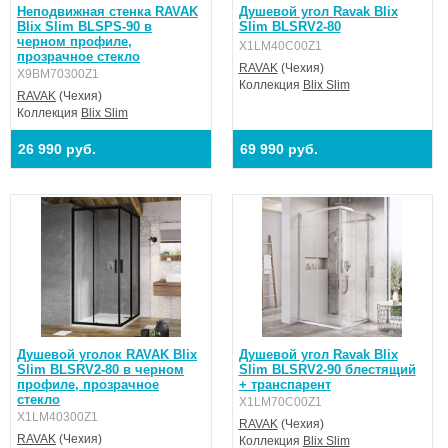
Неподвижная стенка RAVAK
Душевой угол Ravak Blix
Blix Slim BLSPS-90 в
Slim BLSRV2-80
черном профиле,
X1LM40C00Z1
прозрачное стекло
RAVAK
(Чехия)
X9BM70300Z1
Коллекция
Blix Slim
RAVAK
(Чехия)
Коллекция
Blix Slim
26 990 руб.
69 990 руб.
Душевой уголок RAVAK Blix
Душевой угол Ravak Blix
Slim BLSRV2-80 в черном
Slim BLSRV2-90 блестящий
профиле, прозрачное
+ транспарент
стекло
X1LM70C00Z1
X1LM40300Z1
RAVAK
(Чехия)
RAVAK
(Чехия)
Коллекция
Blix Slim