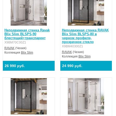
Перед сборкой изделия обратите внимание на точные размеры
изделия в инструкции по сборке, так как число, указанное в
названии конкретного изделия, не дает точного измерения.
Неподвижная стенка Ravak
Неподвижная стенка RAVAK
Blix Slim BLSPS-90
Blix Slim BLSPS-80 в
блестящий+транспарент
черном профиле,
прозрачное стекло
X9BM70C00Z1
X9BM40300Z1
RAVAK
(Чехия)
RAVAK
(Чехия)
Коллекция
Blix Slim
Коллекция
Blix Slim
26 990 руб.
24 990 руб.