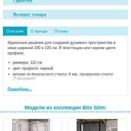
Гарантия
Возврат товара
Описание
О бренде
Отзывы
Идеальное решение для создания душевого пространства в
нише шириной 100 и 120 см. В блестящем или черном цвете
профиля.
размеры: 110 см
цвет профиля: черный
витраж из безопасного стекла: 6 мм, прозрачное стекло
(Transparent)
высота изделия: 195 см
Подробнее...
гарантия: 5 лет
Изделие состоит из одной неподвижной части и одной
подвижной - раздвижной двери. Устанавливается в
Модели из коллекции Blix Slim:
облицованную кафелем нишу на поддоны RAVAK Perseus,
Perseus Pro, Perseus Pro Flat, Perseus Pro Chrome, Gigant,
Gigant Pro, Gigant Pro Flat, Gigant Pro Chrome или
непосредственно на пол со встроенным душевым каналом.