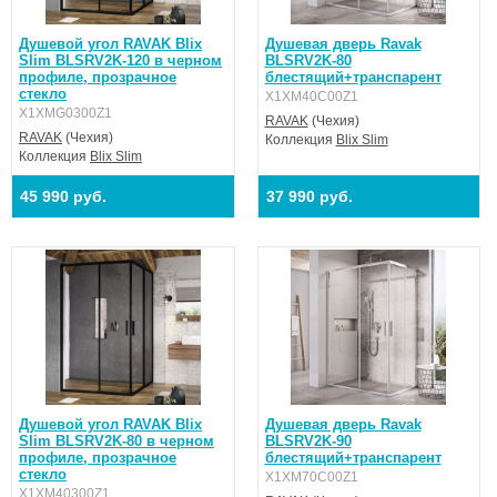
Душевой угол RAVAK Blix
Душевая дверь Ravak
Slim BLSRV2K-120 в черном
BLSRV2K-80
профиле, прозрачное
блестящий+транспарент
стекло
X1XM40C00Z1
X1XMG0300Z1
RAVAK
(Чехия)
RAVAK
(Чехия)
Коллекция
Blix Slim
Коллекция
Blix Slim
45 990 руб.
37 990 руб.
Душевой угол RAVAK Blix
Душевая дверь Ravak
Slim BLSRV2K-80 в черном
BLSRV2K-90
профиле, прозрачное
блестящий+транспарент
стекло
X1XM70C00Z1
X1XM40300Z1