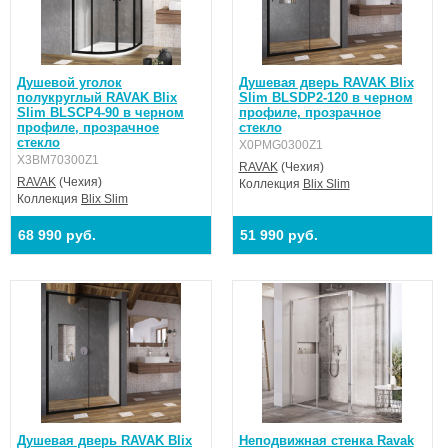
Душевой уголок
Душевая дверь RAVAK Blix
полукруглый RAVAK Blix
Slim BLSDP2-120 в черном
Slim BLSCP4-90 в черном
профиле, прозрачное
профиле, прозрачное
стекло
стекло
X0PMG0300Z1
X3BM70300Z1
RAVAK
(Чехия)
RAVAK
(Чехия)
Коллекция
Blix Slim
Коллекция
Blix Slim
68 990 руб.
51 990 руб.
Душевая дверь RAVAK Blix
Неподвижная стенка Ravak