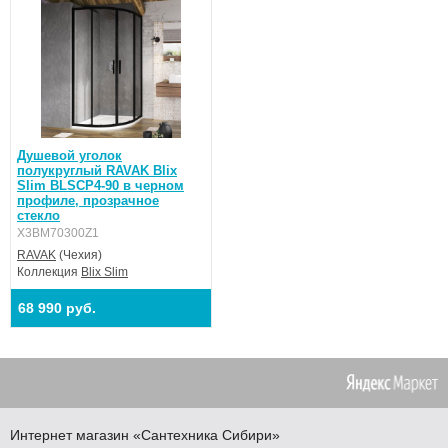
Душевой уголок
полукруглый RAVAK Blix
Slim BLSCP4-90 в черном
профиле, прозрачное
стекло
X3BM70300Z1
RAVAK
(Чехия)
Коллекция
Blix Slim
68 990 руб.
Интернет магазин
«Сантехника
Сибири»