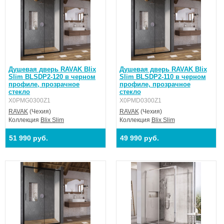
Душевая дверь RAVAK Blix
Душевая дверь RAVAK Blix
Slim BLSDP2-120 в черном
Slim BLSDP2-110 в черном
профиле, прозрачное
профиле, прозрачное
стекло
стекло
X0PMG0300Z1
X0PMD0300Z1
RAVAK
(Чехия)
RAVAK
(Чехия)
Коллекция
Blix Slim
Коллекция
Blix Slim
51 990 руб.
49 990 руб.