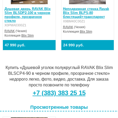
Душевая дверь RAVAK Blix
Неподвижная стенка Ravak
Slim BLSDP2-100 в черном
Blix Slim BLPS-80
профиле, прозрачное
блестящий+транспарент
стекло
X9BM40C00Z1
X0PMA0300Z1
RAVAK
(Чехия)
RAVAK
(Чехия)
Коллекция
Blix Slim
Коллекция
Blix Slim
47 990 руб.
24 990 руб.
Купить «Душевой уголок полукруглый RAVAK Blix Slim
BLSCP4-90 в черном профиле, прозрачное стекло»
недорого легко, фото, видео, доставка. Для заказа
просто позвоните по телефону
+7 (383) 383 25 15
Просмотренные товары