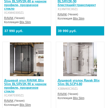
Slim BLSRV2K-80 в черном
BLSRV2K-90
профиле, прозрачное
блестящий+транспарент
стекло
X1XM70C00Z1
X1XM40300Z1
RAVAK
(Чехия)
RAVAK
(Чехия)
Коллекция
Blix Slim
Коллекция
Blix Slim
37 990 руб.
39 990 руб.
Душевой угол RAVAK Blix
Душевой уголок Ravak Blix
Slim BLSRV2K-90 в черном
Slim BLSCP4-80
профиле, прозрачное
X3BM40C00Z1
стекло
RAVAK
(Чехия)
X1XM70300Z1
Коллекция
Blix Slim
RAVAK
(Чехия)
Коллекция
Blix Slim