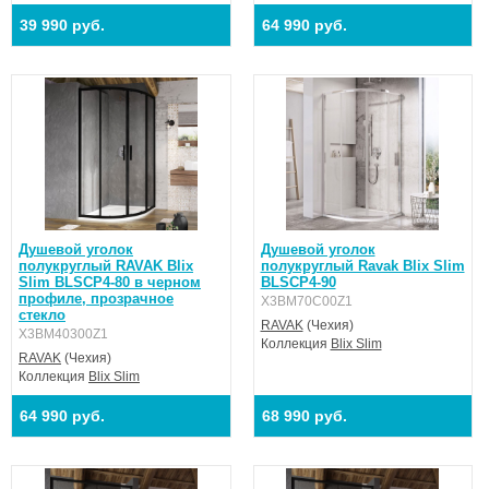
39 990 руб.
64 990 руб.
Душевой уголок
Душевой уголок
полукруглый RAVAK Blix
полукруглый Ravak Blix Slim
Slim BLSCP4-80 в черном
BLSCP4-90
профиле, прозрачное
X3BM70C00Z1
стекло
RAVAK
(Чехия)
X3BM40300Z1
Коллекция
Blix Slim
RAVAK
(Чехия)
Коллекция
Blix Slim
64 990 руб.
68 990 руб.