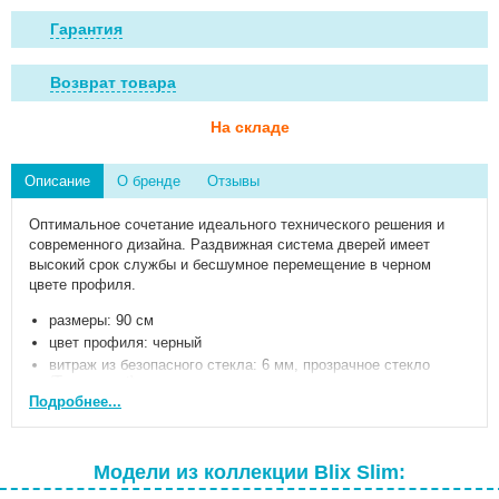
Гарантия
Возврат товара
На складе
Описание
О бренде
Отзывы
Оптимальное сочетание идеального технического решения и
современного дизайна. Раздвижная система дверей имеет
высокий срок службы и бесшумное перемещение в черном
цвете профиля.
размеры: 90 см
цвет профиля: черный
витраж из безопасного стекла: 6 мм, прозрачное стекло
(Transparent)
Подробнее...
высота изделия: 195 см
гарантия: 5 лет
Изделие состоит из двух прямых неподвижных частей и двух
Модели из коллекции Blix Slim:
изогнутых частей, образующих раздвижные двери.
Устанавливается в облицованный кафелем угол ванной комнаты