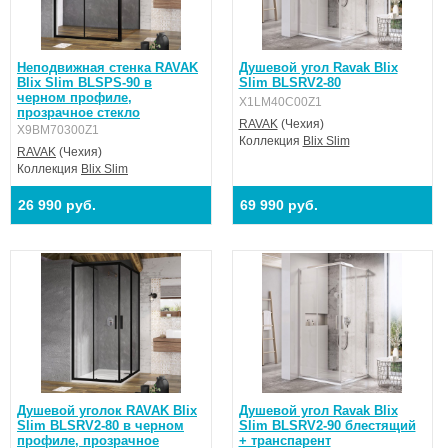
Неподвижная стенка RAVAK
Душевой угол Ravak Blix
Blix Slim BLSPS-90 в
Slim BLSRV2-80
черном профиле,
X1LM40C00Z1
прозрачное стекло
RAVAK
(Чехия)
X9BM70300Z1
Коллекция
Blix Slim
RAVAK
(Чехия)
Коллекция
Blix Slim
26 990 руб.
69 990 руб.
Душевой уголок RAVAK Blix
Душевой угол Ravak Blix
Slim BLSRV2-80 в черном
Slim BLSRV2-90 блестящий
профиле, прозрачное
+ транспарент