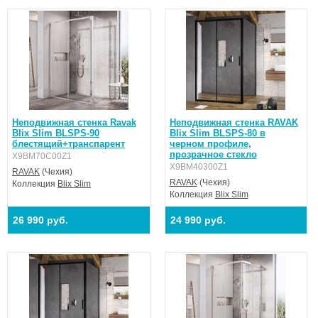
на поддоны RAVAK Ronda, Elipso, Elipso Pro, Elipso Pro Flat,
Elipso Pro Chrome или непосредственно на пол со встроенным
душевым каналом.
Перед сборкой изделия обратите внимание на точные размеры
изделия в инструкции по сборке или на сайте, в разделе
«Техническая информация», так как число, указанное в
названии конкретного изделия, не дает точного измерения.
Неподвижная стенка Ravak
Неподвижная стенка RAVAK
Blix Slim BLSPS-90
Blix Slim BLSPS-80 в
блестящий+транспарент
черном профиле,
прозрачное стекло
X9BM70C00Z1
X9BM40300Z1
RAVAK
(Чехия)
RAVAK
(Чехия)
Коллекция
Blix Slim
Коллекция
Blix Slim
26 990 руб.
24 990 руб.