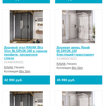
Душевой угол RAVAK Blix
Душевая дверь Ravak
Slim BLSRV2K-100 в черном
BLSRV2K-120
профиле, прозрачное
блестящий+транспарент
стекло
X1XMG0C00Z1
X1XMA0300Z1
RAVAK
(Чехия)
RAVAK
(Чехия)
Коллекция
Blix Slim
Коллекция
Blix Slim
42 990 руб.
45 990 руб.