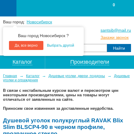
0
Ваш город:
Новосибирск
+7
(383
) 383 25 15
santsib@mail.ru
Ваш город Новосибирск ?
+7
(383
) 213 79 30
Закажи звонок
Да, все верно
Выбрать другой
Каталог
Производители
→
→
→
Главная
Каталог
Душевые уголки, двери, поддоны
Душевые
уголки и ограждения
В связи с нестабильным курсом валют и пересмотром цен
некоторыми производителями, цены на товары могут
отличаться от заявленных на сайте.
Приносим свои извинения за доставленные неудобства.
Душевой уголок полукруглый RAVAK Blix
Slim BLSCP4-90 в черном профиле,
прозрачное стекло