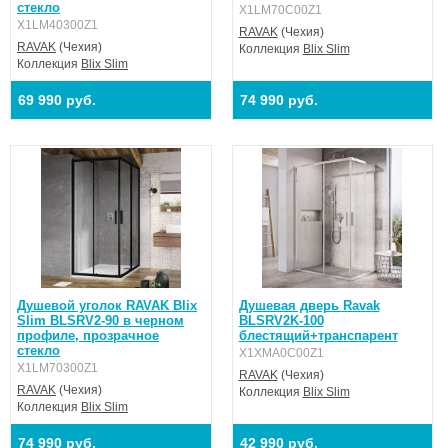
стекло
X1LM70C00Z1
X1LM40300Z1
RAVAK
(Чехия)
RAVAK
(Чехия)
Коллекция
Blix Slim
Коллекция
Blix Slim
69 990 руб.
74 990 руб.
Душевой уголок RAVAK Blix
Душевая дверь Ravak
Slim BLSRV2-90 в черном
BLSRV2K-100
профиле, прозрачное
блестящий+транспарент
стекло
X1XMA0C00Z1
X1LM70300Z1
RAVAK
(Чехия)
RAVAK
(Чехия)
Коллекция
Blix Slim
Коллекция
Blix Slim
74 990 руб.
42 990 руб.