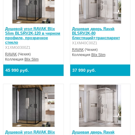
Душевой угол RAVAK Blix
Душевая дверь Ravak
Slim BLSRV2K-120 в черном
BLSRV2K-80
профиле, прозрачное
блестящий+транспарент
стекло
X1XM40C00Z1
X1XMG0300Z1
RAVAK
(Чехия)
RAVAK
(Чехия)
Коллекция
Blix Slim
Коллекция
Blix Slim
45 990 руб.
37 990 руб.
Душевой угол RAVAK Blix
Душевая дверь Ravak