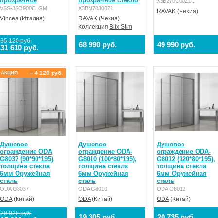
прозрачное
прозрачное стекло
X3B270C00Z1C
VSS-3SO900CLGM
X3BM70300Z1
RAVAK
(Чехия)
Vincea
(Италия)
RAVAK
(Чехия)
Коллекция
Blix Slim
35 120 руб.
68 990 руб.
49 990 руб.
31 610 руб.
– 4 120 руб.
АКЦИЯ
Душевое
Душевое
Душевое
ограждение ODA
ограждение ODA-
ограждение ODA-
G8037 (90*90*195),
G8010 (100*80*195),
G8012 (120*80*195),
толщина стекла
толщина стекла
толщина стекла
6мм Оружейная
6мм Оружейная
6мм Оружейная
сталь
сталь
сталь
ODA G8037
ODA G8010
ODA G8012
ODA
(Китай)
ODA
(Китай)
ODA
(Китай)
20 020 руб.
19 305 руб.
20 735 руб.