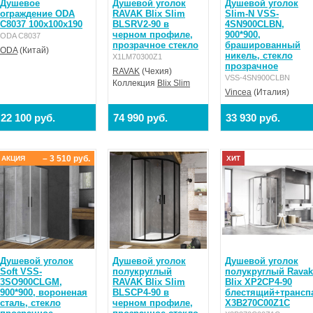
Душевое
Душевой уголок
Душевой уголок
ограждение ODA
RAVAK Blix Slim
Slim-N VSS-
С8037 100x100x190
BLSRV2-90 в
4SN900CLBN,
черном профиле,
900*900,
ODA С8037
прозрачное стекло
брашированный
ODA
(Китай)
никель, стекло
X1LM70300Z1
прозрачное
RAVAK
(Чехия)
VSS-4SN900CLBN
Коллекция
Blix Slim
Vincea
(Италия)
22 100 руб.
74 990 руб.
33 930 руб.
– 3 510 руб.
АКЦИЯ
ХИТ
Душевой уголок
Душевой уголок
Душевой уголок
Soft VSS-
полукруглый
полукруглый Ravak
3SO900CLGM,
RAVAK Blix Slim
Blix XP2CP4-90
900*900, вороненая
BLSCP4-90 в
блестящий+трансп
сталь, стекло
черном профиле,
X3B270C00Z1C