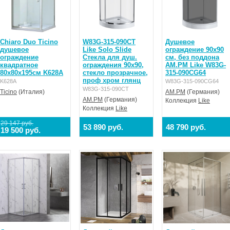
Chiaro Duo Ticino
W83G-315-090CT
Душевое
душевое
Like Solo Slide
ограждение 90x90
ограждение
Стекла для душ.
см, без поддона
квадратное
ограждения 90x90,
AM.PM Like W83G-
80х80х195см K628A
стекло прозрачное,
315-090CG64
проф хром глянц
K628A
W83G-315-090CG64
W83G-315-090CT
Ticino
(Италия)
AM.PM
(Германия)
AM.PM
(Германия)
Коллекция
Like
Коллекция
Like
29 147 руб.
53 890 руб.
48 790 руб.
19 500 руб.