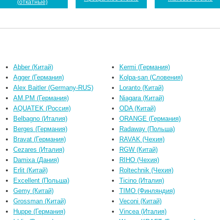
(откатные)
Abber (Китай)
Kermi (Германия)
Agger (Германия)
Kolpa-san (Словения)
Alex Baitler (Germany-RUS)
Loranto (Китай)
AM.PM (Германия)
Niagara (Китай)
AQUATEK (Россия)
ODA (Китай)
Belbagno (Италия)
ORANGE (Германия)
Berges (Германия)
Radaway (Польша)
Bravat (Германия)
RAVAK (Чехия)
Cezares (Италия)
RGW (Китай)
Damixa (Дания)
RIHO (Чехия)
Erlit (Китай)
Roltechnik (Чехия)
Excellent (Польша)
Ticino (Италия)
Gemy (Китай)
TIMO (Финляндия)
Grossman (Китай)
Veconi (Китай)
Huppe (Германия)
Vincea (Италия)