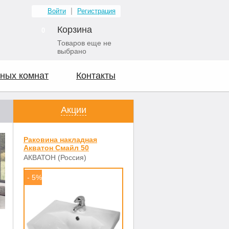
Войти
Регистрация
Корзина
0
Товаров еще не
выбрано
ных комнат
Контакты
Акции
Раковина накладная
Акватон Смайл 50
АКВАТОН (Россия)
- 5%