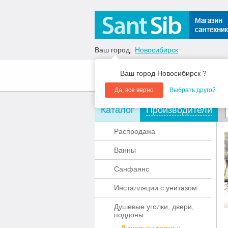
Ваш город:
Новосибирск
Ваш город Новосибирск ?
О компании
Акции
Да, все верно
Выбрать другой
Каталог
Производители
Распродажа
Ванны
Санфаянс
Инсталляции с унитазом
Душевые уголки, двери,
поддоны