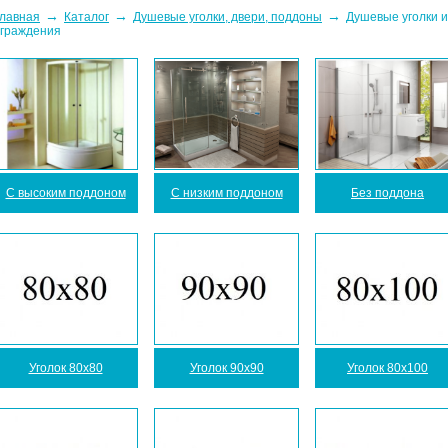
→
→
→
лавная
Каталог
Душевые уголки, двери, поддоны
Душевые уголки и
граждения
С высоким поддоном
С низким поддоном
Без поддона
Уголок 80x80
Уголок 90x90
Уголок 80x100