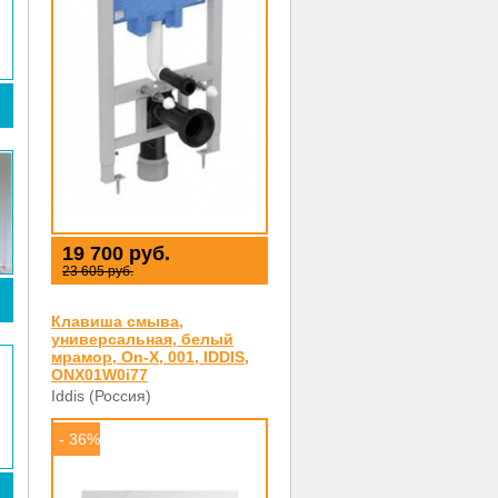
19 700 руб.
23 605 руб.
Клавиша смыва,
универсальная, белый
мрамор, On-X, 001, IDDIS,
ONX01W0i77
Iddis (Россия)
- 36%