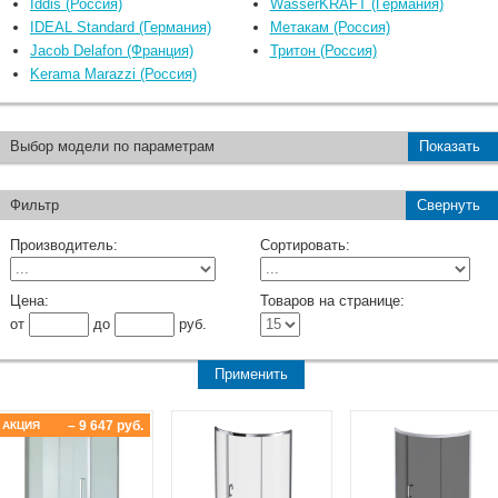
Iddis (Россия)
WasserKRAFT (Германия)
IDEAL Standard (Германия)
Метакам (Россия)
Jacob Delafon (Франция)
Тритон (Россия)
Kerama Marazzi (Россия)
Выбор модели по параметрам
Показать
Фильтр
Свернуть
Производитель:
Сортировать:
Цена:
Товаров на странице:
от
до
руб.
– 9 647 руб.
АКЦИЯ