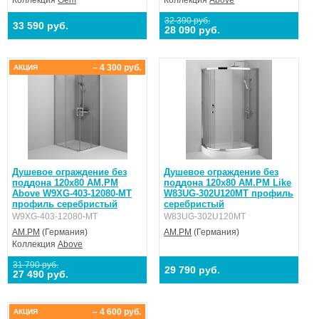
32 390 руб.
33 590 руб.
28 090 руб.
– 4 300 руб.
АКЦИЯ
Душевое ограждение без
Душевое ограждение без
поддона 120x80 AM.PM
поддона 120x80 AM.PM Like
Above W9XG-403-12080-MT
W83UG-302U120MT профиль
профиль серебристый
серебристый
W9XG-403-12080-MT
W83UG-302U120MT
AM.PM
(Германия)
AM.PM
(Германия)
Коллекция
Above
31 790 руб.
29 790 руб.
27 490 руб.
– 4 600 руб.
АКЦИЯ