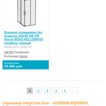
Душевое ограждение без
поддона 120x90 AM.PM
Above W9XG-403-12090-BT
профиль черный
W9XG-403-12090-BT
AM.PM
(Германия)
Коллекция
Above
33 690 руб.
29 090 руб.
1
2
3
4
5
...
Сенсорный смеситель Oras
123590000 KERAMAG