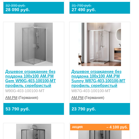
32 390 руб.
31 790 руб.
28 090 руб.
27 490 руб.
Душевое ограждение без
Душевое ограждение без
поддона 100x100 AM.PM
поддона 100x100 AM.PM
Gem W90G-403-100100-MT
Sunny W87G-403-100100-MT
профиль серебристый
профиль серебристый
W90G-403-100100-MT
W87G-403-100100-MT
AM.PM
(Германия)
AM.PM
(Германия)
53 790 руб.
23 790 руб.
– 4 100 руб.
АКЦИЯ