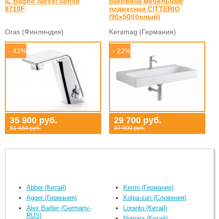
IL Bagno Alessi Sense
раковина мебельная/
8710F
подвесная CITTERIO
/90x50/(белый)
Oras (Финляндия)
Keramag (Германия)
- 42%
- 22%
35 900 руб.
29 700 руб.
61 484 руб.
37 900 руб.
Abber (Китай)
Kermi (Германия)
Agger (Германия)
Kolpa-san (Словения)
Alex Baitler (Germany-
Loranto (Китай)
RUS)
Niagara (Китай)