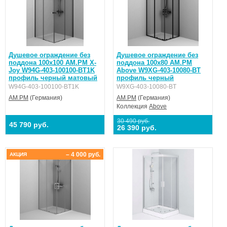
Душевое ограждение без
Душевое ограждение без
поддона 100x100 AM.PM X-
поддона 100x80 AM.PM
Joy W94G-403-100100-BT1K
Above W9XG-403-10080-BT
профиль черный матовый
профиль черный
W94G-403-100100-BT1K
W9XG-403-10080-BT
AM.PM
(Германия)
AM.PM
(Германия)
Коллекция
Above
30 490 руб.
45 790 руб.
26 390 руб.
– 4 000 руб.
АКЦИЯ