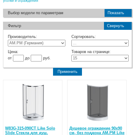
уголки и ограждения
Выбор модели по параметрам
Показать
Фильтр
Свернуть
Производитель:
Сортировать:
Цена:
Товаров на странице:
от
до
руб.
W83G-315-090CT Like Solo
Душевое ограждение 90x90
Slide Стекла для душ.
см, без поддона AM.PM Like