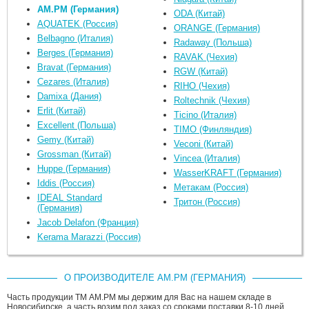
AM.PM (Германия)
ODA (Китай)
AQUATEK (Россия)
ORANGE (Германия)
Belbagno (Италия)
Radaway (Польша)
Berges (Германия)
RAVAK (Чехия)
Bravat (Германия)
RGW (Китай)
Cezares (Италия)
RIHO (Чехия)
Damixa (Дания)
Roltechnik (Чехия)
Erlit (Китай)
Ticino (Италия)
Excellent (Польша)
TIMO (Финляндия)
Gemy (Китай)
Veconi (Китай)
Grossman (Китай)
Vincea (Италия)
Huppe (Германия)
WasserKRAFT (Германия)
Iddis (Россия)
Метакам (Россия)
IDEAL Standard
Тритон (Россия)
(Германия)
Jacob Delafon (Франция)
Kerama Marazzi (Россия)
О ПРОИЗВОДИТЕЛЕ AM.PM (ГЕРМАНИЯ)
Часть продукции ТМ АМ.РМ мы держим для Вас на нашем складе в
Новосибирске, а часть возим под заказ со сроками поставки 8-10 дней.