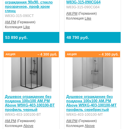
ограждения 90x90, стекло
W83G-315-090CG64
прозрачное, проф хром
W83G-315-090CG64
глянц
AM.PM
(Германия)
W83G-315-090CT
Коллекция
Like
AM.PM
(Германия)
Коллекция
Like
53 890 руб.
48 790 руб.
– 4 300 руб.
– 4 300 руб.
АКЦИЯ
АКЦИЯ
Душевое ограждение без
Душевое ограждение без
поддона 100x100 AM.PM
поддона 100x100 AM.PM
Above W9XG-403-100100-BT
Above W9XG-403-100100-MT
профиль черный
профиль серебристый
W9XG-403-100100-BT
W9XG-403-100100-MT
AM.PM
(Германия)
AM.PM
(Германия)
Коллекция
Above
Коллекция
Above