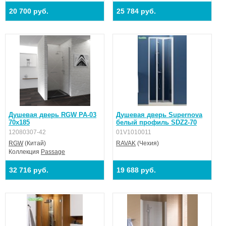
20 700 руб.
25 784 руб.
Душевая дверь RGW PA-03
Душевая дверь Supernova
70х185
белый профиль SDZ2-70
12080307-42
01V1010011
RGW
(Китай)
RAVAK
(Чехия)
Коллекция
Passage
32 716 руб.
19 688 руб.