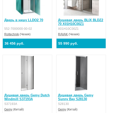
Дверь в нишу LLDO2 70
Душевая дверь BLIX BLDZ2
70 X01H10C00Z1
552-7000000-00-02
X01H10C00Z1
Roltechnik
(Чехия)
RAVAK
(Чехия)
36 456 руб.
55 990 руб.
Душевая дверь Gemy Dutch
Душевая дверь Gemy
Windmill S37193A
Sunny Bay S28130
S37193A
S28130
Gemy
(Китай)
Gemy
(Китай)