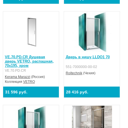
VE.70.PD.CR Душевая
Дверь в нишу LLDO1 70
дверь VETRO, распашная,
70х195, хром
551-7000000-00-02
VE.70.PD.CR
Roltechnik
(Чехия)
Kerama Marazzi
(Россия)
Коллекция
VETRO
31 596 руб.
28 416 руб.