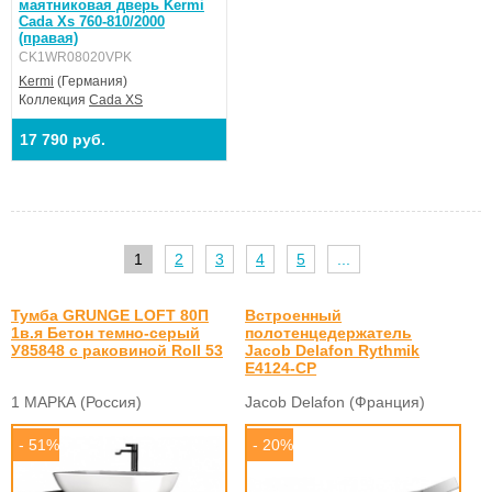
маятниковая дверь Kermi
Cada Xs 760-810/2000
(правая)
CK1WR08020VPK
Kermi
(Германия)
Коллекция
Cada XS
17 790 руб.
1
2
3
4
5
...
Тумба GRUNGE LOFT 80П
Встроенный
1в.я Бетон темно-серый
полотенцедержатель
У85848 с раковиной Roll 53
Jacob Delafon Rythmik
E4124-CP
1 МАРКА (Россия)
Jacob Delafon (Франция)
- 51%
- 20%