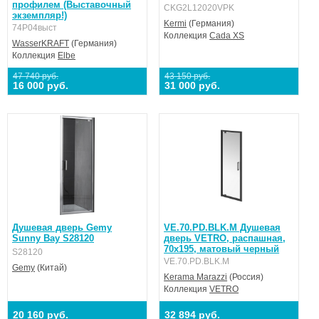
профилем (Выставочный
CKG2L12020VPK
экземпляр!)
Kermi
(Германия)
74P04выст
Коллекция
Cada XS
WasserKRAFT
(Германия)
Коллекция
Elbe
47 740 руб.
43 150 руб.
16 000 руб.
31 000 руб.
Душевая дверь Gemy
VE.70.PD.BLK.M Душевая
Sunny Bay S28120
дверь VETRO, распашная,
70х195, матовый черный
S28120
VE.70.PD.BLK.M
Gemy
(Китай)
Kerama Marazzi
(Россия)
Коллекция
VETRO
20 160 руб.
32 894 руб.