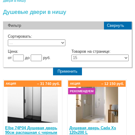
двери в нишу
Душевые двери в нишу
Фильтр
Свернуть
Сортировать:
Цена:
Товаров на странице:
от
до
руб.
– 31 740 руб.
– 12 150 руб.
АКЦИЯ
АКЦИЯ
РЕКОМЕНДУЕМ
Elbe 74P04 Душевая дверь
Душевая дверь Cada Xs
90см распашная с черным
120x200 L