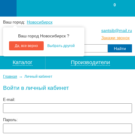
0
Ваш город:
Новосибирск
+7
(383
) 383 25 15
santsib@mail.ru
Ваш город Новосибирск ?
+7
(383
) 213 79 30
Закажи звонок
Да, все верно
Выбрать другой
Каталог
Производители
→
Главная
Личный кабинет
Войти в личный кабинет
E-mail:
Пароль: