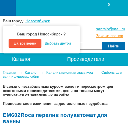
0
Ваш город:
Новосибирск
+7
(383
) 383 25 15
santsib@mail.ru
Ваш город Новосибирск ?
+7
(383
) 213 79 30
Закажи звонок
Да, все верно
Выбрать другой
Каталог
Производители
→
→
→
Главная
Каталог
Kaнaлизaционнaя apматypa
Сифоны для
ванн и душевых кабин
В связи с нестабильным курсом валют и пересмотром цен
некоторыми производителями, цены на товары могут
отличаться от заявленных на сайте.
Приносим свои извинения за доставленные неудобства.
EM602Roca перелив полуавтомат для
ванны