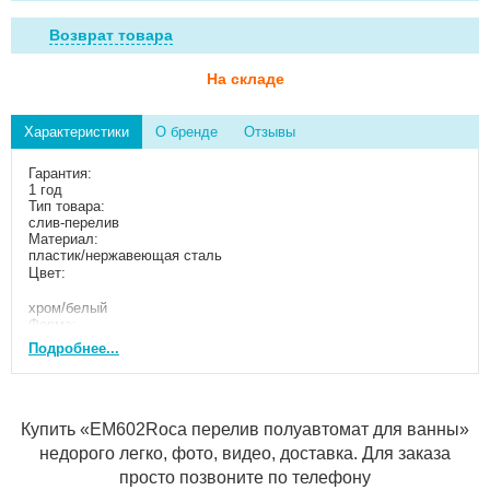
Возврат товара
На складе
Характеристики
О бренде
Отзывы
Гарантия:
1 год
Тип товара:
слив-перелив
Материал:
пластик/нержавеющая сталь
Цвет:
хром/белый
Форма:
круглая
Подробнее...
Стиль:
современный
Гофра и сифон в комплекте:
да, есть
Диаметр, мм:
Купить «EM602Roca перелив полуавтомат для ванны»
50
недорого легко, фото, видео, доставка. Для заказа
Область применения:
бытовая
просто позвоните по телефону