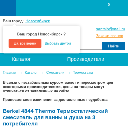
0
Ваш город:
Новосибирск
+7
(383
) 383 25 15
santsib@mail.ru
Ваш город Новосибирск ?
+7
(383
) 213 79 30
Закажи звонок
Да, все верно
Выбрать другой
Каталог
Производители
→
→
→
Главная
Каталог
Смесители
Термостаты
В связи с нестабильным курсом валют и пересмотром цен
некоторыми производителями, цены на товары могут
отличаться от заявленных на сайте.
Приносим свои извинения за доставленные неудобства.
Berkel 4844 Thermo Термостатический
смеситель для ванны и душа на 3
потребителя