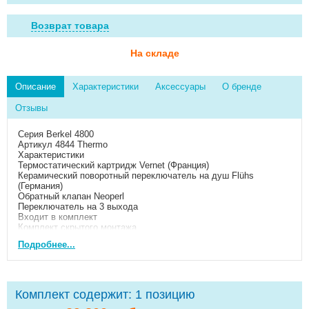
Возврат товара
На складе
Описание
Характеристики
Аксессуары
О бренде
Отзывы
Серия Berkel 4800
Артикул 4844 Thermo
Характеристики
Термостатический картридж Vernet (Франция)
Керамический поворотный переключатель на душ Flühs
(Германия)
Обратный клапан Neoperl
Переключатель на 3 выхода
Входит в комплект
Комплект скрытого монтажа
Наружная часть смесителя
Подробнее...
Материалы
Латунь, хромоникелевое покрытие
Комплект содержит:
1 позицию