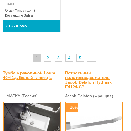
1340U
Oras
(Финляндия)
Коллекция
Safira
29 224 руб.
1
2
3
4
5
...
Тумба с раковиной Laura
Встроенный
40Н 1д. Белый глянец L
полотенцедержатель
Jacob Delafon Rythmik
E4124-CP
1 МАРКА (Россия)
Jacob Delafon (Франция)
- 20%