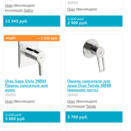
3983H
Oras
(Финляндия)
Oras
(Финляндия)
Коллекция
Safira
4 900 руб.
13 343 руб.
2 900 руб.
– 1 500 руб.
АКЦИЯ
Oras Saga Style 3985H
Панель смесителя для
Панель смесителя для
душа Oras Twista 3884B
душа
(внешняя часть)
3985H
3884B
Oras
(Финляндия)
Oras
(Финляндия)
Коллекция
Twista
5 300 руб.
3 700 руб.
3 800 руб.