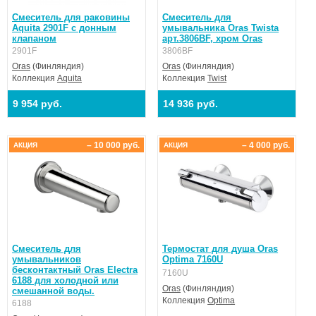
Смеситель для раковины
Смеситель для
Aquita 2901F c донным
умывальника Oras Twista
клапаном
арт.3806BF, хром Oras
2901F
3806BF
Oras
(Финляндия)
Oras
(Финляндия)
Коллекция
Aquita
Коллекция
Twist
9 954 руб.
14 936 руб.
– 10 000 руб.
– 4 000 руб.
АКЦИЯ
АКЦИЯ
Смеситель для
Термостат для душа Oras
умывальников
Optima 7160U
бесконтактный Oras Electra
7160U
6188 для холодной или
Oras
(Финляндия)
смешанной воды.
Коллекция
Optima
6188