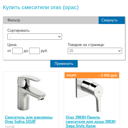
Купить смесители oras (орас)
Фильтр
Свернуть
Сортировать:
Цена:
Товаров на странице:
от
до
руб.
– 2 000 руб.
АКЦИЯ
Cмеситель для раковины
Oras 3983H Панель
Oras Safira 1010F
смесителя для душа 3983H
Saga Style Хром
1010F