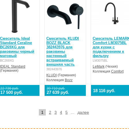
Смеситель Ideal
Смеситель KLUDI
Смеситель LEMAR
Standard Ceraline
BOZZ BLACK
Comfort LM3075BL
BC269XG для
382443976 для
для кухни с
раковины черный
раковины
подключением к
матовый
настенный
фильтру
встраиваемый
BC269XG
LM3075BL
внешняя часть
IDEAL Standard
LeMark
(Чехия)
382443976
(Германия)
Коллекция
Comfort
KLUDI
(Германия)
Коллекция
Bozz
22 736 руб.
30 710 руб.
18 116 руб.
17 500 руб.
27 639 руб.
1
2
3
4
5
...
далее