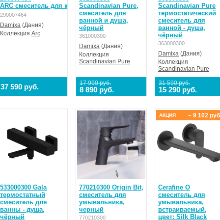
ARC смеситель для кухни, поворотный излив 236 мм (черный)
Scandinavian Pure,
Scandinavian Pure
смеситель для
термостатический
290007464
ванной и душа,
смеситель для
Damixa
(Дания)
чёрный
ванной - душа,
Коллекция
Arc
чёрный
361000300
363000300
Damixa
(Дания)
Damixa
(Дания)
Коллекция
Scandinavian Pure
Коллекция
Scandinavian Pure
17 990 руб.
31 590 руб.
37 590 руб.
8 890 руб.
15 290 руб.
– 9 102 руб
АКЦИЯ
533000300 Gala
770210300 Origin Bit,
Cerafine O
термостатный
смеситель для
смеситель для
смеситель для
умывальника,
умывальника,
ванны - душа,
черный
встраиваемый,
чёрный
цвет: Silk Black
770210300