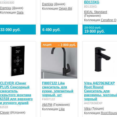
BD133XG
533000300
Damixa
(Дания)
BD133XG
Damixa
(Дания)
Коллекция
Origin Bit
IDEAL Standard
Коллекция
Gala
(Германия)
Коллекция
Cerafine О
28 902 руб.
33 090 руб.
6 490 руб.
19 800 руб.
– 3 800 руб.
АКЦИЯ
CLEVER iClever
F8007122 Like
Vitra A4270636EXP
PLUS Сенсорный
смеситель для
Root Round
смеситель
кухни, элегантный
Смеситель для
скрытого монтажа
черный, шт
раковины, матовы
61518 для верхнего
черный
F8007122
и ручного душей
A4270636EXP
AM.PM
(Германия)
61518
Vitra
(Турция)
Коллекция
Like
Clever
(Испания)
Коллекция
Root Roun