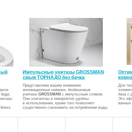
ный
Импульсные унитазы GROSSMAN
Оптим
смыв ТОРНАДО без бачка
комна
Представляем вашем вниманию
Для тех
дели.
инновационные новинки, безбачковые
элемен
 биде,
унитазы
GROSSMAN
с импульсным сливом.
база с 
Унитазы
Они элегантны и невероятно удобны
Это эф
в использовании, кроме того позволяют
ванных 
kless.
существенно сэкономить на потреблении воды.