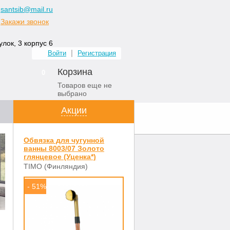
santsib@mail.ru
Закажи звонок
лок, 3 корпус 6
Войти
Регистрация
Корзина
0
Товаров еще не
выбрано
Акции
ных комнат
Контакты
Обвязка для чугунной
ванны 8003/07 Золото
глянцевое (Уценка*)
TIMO (Финляндия)
- 51%