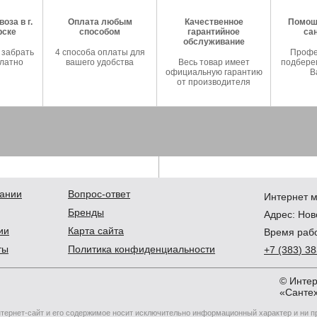
оза в г.
Оплата любым
Качественное
Помош
рске
способом
гарантийное
са
обслуживание
 забрать
4 способа оплаты для
Профе
латно
вашего удобства
Весь товар имеет
подберем
официальную гарантию
В
от производителя
ании
Вопрос-ответ
Интернет м
Бренды
Адрес:
Нов
ии
Карта сайта
Время рабо
ты
Политика конфиденциальности
+7
(383
) 3
© Интер
«Сантех
тернет-сайт и его содержимое носит исключительно информационный характер и ни 