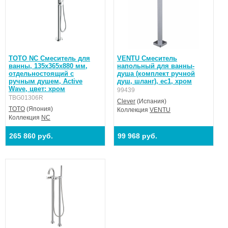
TOTO NC Смеситель для
VENTU Смеситель
ванны, 135x365x880 мм,
напольный для ванны-
отдельностоящий с
душа (комплект ручной
ручным душем, Active
душ, шланг), ec1, хром
Wave, цвет: хром
99439
TBG01306R
Clever
(Испания)
TOTO
(Япония)
Коллекция
VENTU
Коллекция
NC
265 860 руб.
99 968 руб.