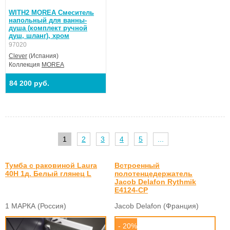
WITH2 MOREA Смеситель
напольный для ванны-
душа (комплект ручной
душ, шланг), хром
97020
Clever
(Испания)
Коллекция
MOREA
84 200 руб.
1
2
3
4
5
...
Тумба с раковиной Laura
Встроенный
40Н 1д. Белый глянец L
полотенцедержатель
Jacob Delafon Rythmik
E4124-CP
1 МАРКА (Россия)
Jacob Delafon (Франция)
- 20%