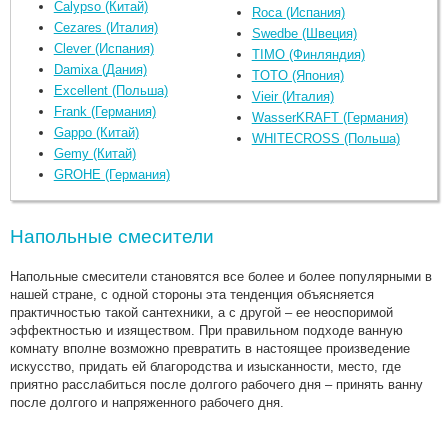
Calypso (Китай)
Roca (Испания)
Cezares (Италия)
Swedbe (Швеция)
Clever (Испания)
TIMO (Финляндия)
Damixa (Дания)
TOTO (Япония)
Excellent (Польша)
Vieir (Италия)
Frank (Германия)
WasserKRAFT (Германия)
Gappo (Китай)
WHITECROSS (Польша)
Gemy (Китай)
GROHE (Германия)
Напольные смесители
Напольные смесители становятся все более и более популярными в
нашей стране, с одной стороны эта тенденция объясняется
практичностью такой сантехники, а с другой – ее неоспоримой
эффектностью и изяществом. При правильном подходе ванную
комнату вполне возможно превратить в настоящее произведение
искусство, придать ей благородства и изысканности, место, где
приятно расслабиться после долгого рабочего дня – принять ванну
после долгого и напряженного рабочего дня.