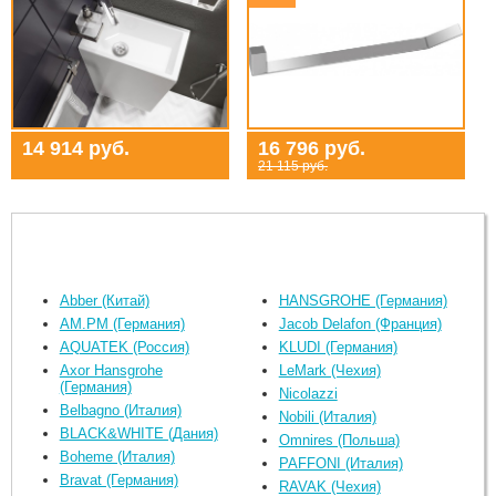
14 914 руб.
16 796 руб.
21 115 руб.
Abber (Китай)
HANSGROHE (Германия)
AM.PM (Германия)
Jacob Delafon (Франция)
AQUATEK (Россия)
KLUDI (Германия)
Axor Hansgrohe
LeMark (Чехия)
(Германия)
Nicolazzi
Belbagno (Италия)
Nobili (Италия)
BLACK&WHITE (Дания)
Omnires (Польша)
Boheme (Италия)
PAFFONI (Италия)
Bravat (Германия)
RAVAK (Чехия)