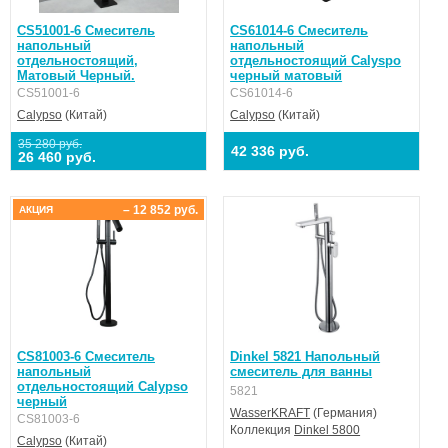
CS51001-6 Смеситель
CS61014-6 Смеситель
напольный
напольный
отдельностоящий,
отдельностоящий Calyspo
Матовый Черный.
черный матовый
CS51001-6
CS61014-6
Calypso
(Китай)
Calypso
(Китай)
35 280 руб.
42 336 руб.
26 460 руб.
– 12 852 руб.
АКЦИЯ
CS81003-6 Смеситель
Dinkel 5821 Напольный
напольный
смеситель для ванны
отдельностоящий Calypso
5821
черный
WasserKRAFT
(Германия)
CS81003-6
Коллекция
Dinkel 5800
Calypso
(Китай)