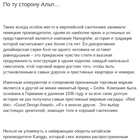
По ту сторону Альп…
Также всегда особое место в европейской сантехнике занимали
немецкие производители, одним из наиболее ярких и успешных их
представителей является компания Hansgrohe, история и традиции
которой насчитывают уже более ста лет. Ее декоративная
дизайнерская серия Axor ни одного человека не оставит
равнодушным – это прекрасное чувство стиля и высокая
продуманность конструкции в одном изделии, каждый
напольный
смеситель
этой торговой марки достоин того, чтобы быть
установленным в самых дорогих и престижных квартирах и номерах.
Извечным конкурентом и соперником признанным торговым маркам
является и другой не менее именитый бренд
–
Grohe. Компания была
основана в Германии в далеком 1936 году и за всю свою долгую
история не раз получала самые престижные мировые награды: «Red
dot», «Good Design Award», «iF» и многих других. Это выбор
настоящих ценителей, знающих толк в хорошей сантехнике.
Нельзя не упомянуть о набирающем обороты китайском
производителе Kanggu, который смог вопреки распространенным