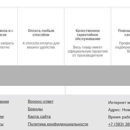
оза в г.
Оплата любым
Качественное
Помош
рске
способом
гарантийное
са
обслуживание
 забрать
4 способа оплаты для
Профе
латно
вашего удобства
Весь товар имеет
подберем
официальную гарантию
В
от производителя
ании
Вопрос-ответ
Интернет м
Бренды
Адрес:
Нов
ии
Карта сайта
Время рабо
ты
Политика конфиденциальности
+7
(383
) 3