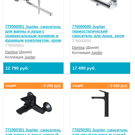
779500001 Jupiter, смеситель
776000000 Jupiter
для ванны и душа с
термостатический
универсальным изливом и
смеситель для душа, хром
душевым комплектом, хром
776000000
779500001
Damixa
(Дания)
Damixa
(Дания)
Коллекция
Jupiter
Коллекция
Jupiter
12 790 руб.
17 490 руб.
– 9 200 руб.
– 9 900 руб.
АКЦИЯ
АКЦИЯ
771000301 Jupiter, смеситель
770250301 Jupiter, смеситель
для ванны и душа, черный
для умывальника высокий,