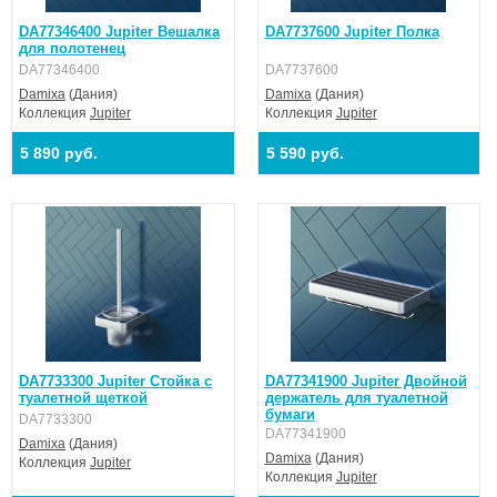
DA77346400 Jupiter Вешалка
DA7737600 Jupiter Полка
для полотенец
DA77346400
DA7737600
Damixa
(Дания)
Damixa
(Дания)
Коллекция
Jupiter
Коллекция
Jupiter
5 890 руб.
5 590 руб.
DA7733300 Jupiter Стойка с
DA77341900 Jupiter Двойной
туалетной щеткой
держатель для туалетной
бумаги
DA7733300
DA77341900
Damixa
(Дания)
Damixa
(Дания)
Коллекция
Jupiter
Коллекция
Jupiter