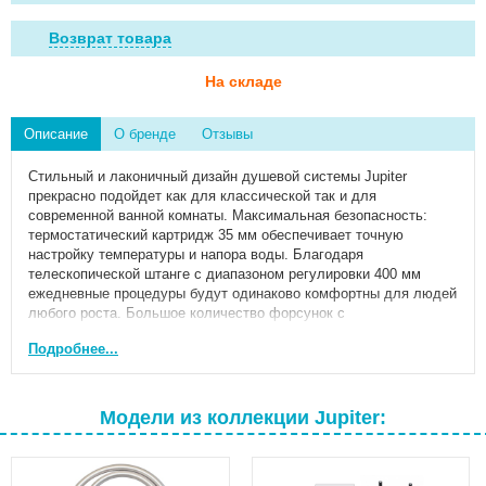
Возврат товара
На складе
Описание
О бренде
Отзывы
Стильный и лаконичный дизайн душевой системы Jupiter
прекрасно подойдет как для классической так и для
современной ванной комнаты. Максимальная безопасность:
термостатический картридж 35 мм обеспечивает точную
настройку температуры и напора воды. Благодаря
телескопической штанге с диапазоном регулировки 400 мм
ежедневные процедуры будут одинаково комфортны для людей
любого роста. Большое количество форсунок с
микроотверстиями которые распределяют поток мягкими
Подробнее...
равномерными струями обеспечит вам расслабляющий эффект
настоящего домашнего SPA. Переключайте потоки воды между
ручной и тропической лейками плавным поворотом дивертора.
Угол наклона тропической лейки можно регулировать.
Модели из коллекции Jupiter:
Инновационное PVD-покрытие гарантирует чрезвычайную
прочность душевой системы. Матово-черная поверхность не
выцветает с годами и устойчива к механическим повреждениям