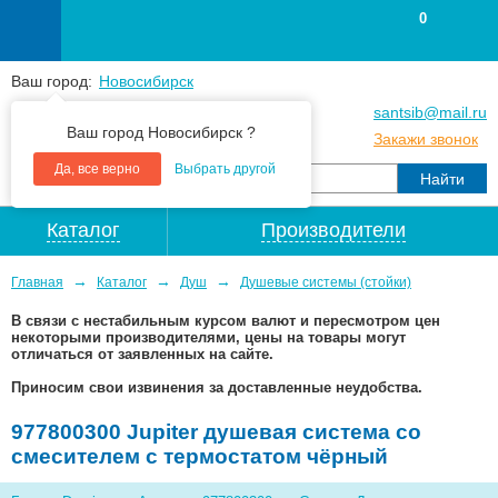
0
Ваш город:
Новосибирск
+7
(383
) 383 25 15
santsib@mail.ru
Ваш город Новосибирск ?
+7
(383
) 213 79 30
Закажи звонок
Да, все верно
Выбрать другой
Каталог
Производители
→
→
→
Главная
Каталог
Душ
Душевые системы (стойки)
В связи с нестабильным курсом валют и пересмотром цен
некоторыми производителями, цены на товары могут
отличаться от заявленных на сайте.
Приносим свои извинения за доставленные неудобства.
977800300 Jupiter душевая система со
смесителем с термостатом чёрный