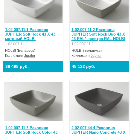
1.02.007.11.1 Раковина
1.02.007.11.2 Раковина
JUPITER Soft Rock 43 Х 43
JUPITER Soft Rock Duo 43 Х
матовый HOLBI
43 RAL* палитра RAL HOLBI
1.02.007.11.1
1.02.007.11.2
HOLBI
(Беларусь)
HOLBI
(Беларусь)
Коллекция
Jupiter
Коллекция
Jupiter
38 498 руб.
48 122 руб.
1.02.007.11.3 Раковина
2.02.007.44.4 Раковина
JUPITER Soft Rock Color 43
JUPITER Nano Concrete 43 Х