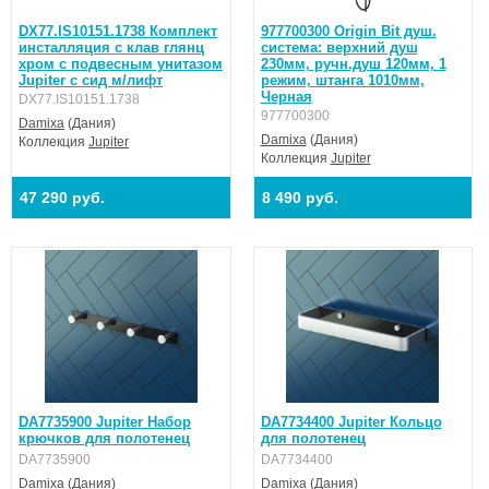
DX77.IS10151.1738 Комплект
977700300 Origin Bit душ.
инсталляция с клав глянц
система: верхний душ
хром с подвесным унитазом
230мм, ручн.душ 120мм, 1
Jupiter с сид м/лифт
режим, штанга 1010мм,
Черная
DX77.IS10151.1738
977700300
Damixa
(Дания)
Damixa
(Дания)
Коллекция
Jupiter
Коллекция
Jupiter
47 290 руб.
8 490 руб.
DA7735900 Jupiter Набор
DA7734400 Jupiter Кольцо
крючков для полотенец
для полотенец
DA7735900
DA7734400
Damixa
(Дания)
Damixa
(Дания)