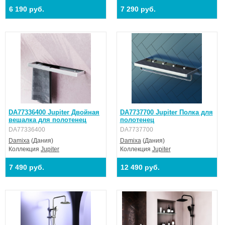
6 190 руб.
7 290 руб.
DA77336400 Jupiter Двойная
DA7737700 Jupiter Полка для
вешалка для полотенец
полотенец
DA77336400
DA7737700
Damixa
(Дания)
Damixa
(Дания)
Коллекция
Jupiter
Коллекция
Jupiter
7 490 руб.
12 490 руб.