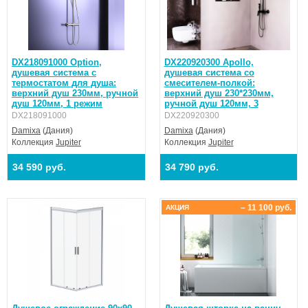
DX218091000 Option,
DX220920300 Apollo,
душевая система с
душевая система со
термостатом для душа:
смесителем-полкой:
верхний душ 230мм, ручной
верхний душ 230*230мм,
душ 120мм, 1 режим
ручной душ 120мм, 3
DX218091000
DX220920300
Damixa
(Дания)
Damixa
(Дания)
Коллекция
Jupiter
Коллекция
Jupiter
34 590 руб.
34 790 руб.
– 11 100 руб.
АКЦИЯ