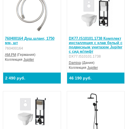
загрязнениям и отпечаткам пальцев.
760400164 Душ.шланг, 1750
DX77.IS10101.1738 Комплект
мм, шт
инсталляция с клав белый с
подвесным унитазом Jupiter
760400164
с сид м/лифт
AM.PM
(Германия)
DX77.IS10101.1738
Коллекция
Jupiter
Damixa
(Дания)
Коллекция
Jupiter
2 490 руб.
46 190 руб.