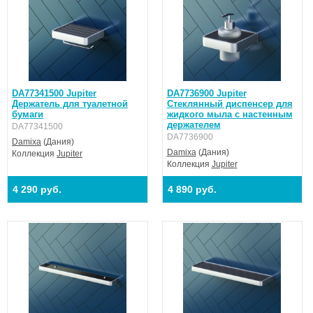
DA77341500 Jupiter
DA7736900 Jupiter
Держатель для туалетной
Стеклянный диспенсер для
бумаги
жидкого мыла с настенным
держателем
DA77341500
DA7736900
Damixa
(Дания)
Damixa
(Дания)
Коллекция
Jupiter
Коллекция
Jupiter
4 290 руб.
4 890 руб.