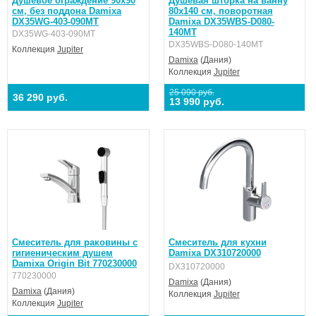
Душевое ограждение 90х90
Душевая шторка на ванну
см, без поддона Damixa
80х140 см, поворотная
DX35WG-403-090MT
Damixa DX35WBS-D080-
140MT
DX35WG-403-090MT
DX35WBS-D080-140MT
Коллекция
Jupiter
Damixa
(Дания)
Коллекция
Jupiter
25 090 руб.
36 290 руб.
13 990 руб.
Смеситель для раковины с
Смеситель для кухни
гигиеническим душем
Damixa DX310720000
Damixa Origin Bit 770230000
DX310720000
770230000
Damixa
(Дания)
Damixa
(Дания)
Коллекция
Jupiter
Коллекция
Jupiter