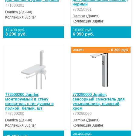
черный
771000301
770250301
Damixa
(Дания)
Damixa
(Дания)
Коллекция
Jupiter
Коллекция
Jupiter
17 490 руб.
16 890 руб.
8 290 руб.
6 990 руб.
– 6 200 руб.
АКЦИЯ
773500200 Jupiter,
770280000 Jupiter,
монтируемый в стену
cенсорный смеситель для
смеситель с гиг душем и
умывальника, высокий,
полкой, белый, шт
хром
773500200
770280000
Damixa
(Дания)
Damixa
(Дания)
Коллекция
Jupiter
Коллекция
Jupiter
28 490 руб.