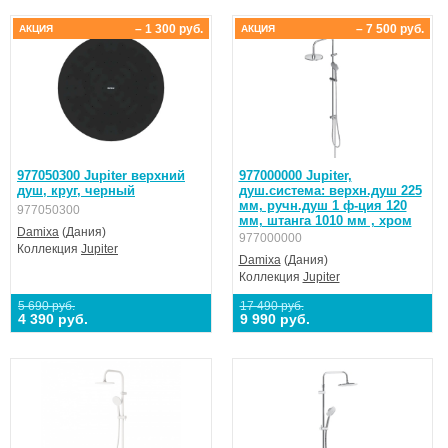
– 1 300 руб.
– 7 500 руб.
АКЦИЯ
АКЦИЯ
977050300 Jupiter верхний
977000000 Jupiter,
душ, круг, черный
душ.система: верхн.душ 225
мм, ручн.душ 1 ф-ция 120
977050300
мм, штанга 1010 мм , хром
Damixa
(Дания)
977000000
Коллекция
Jupiter
Damixa
(Дания)
Коллекция
Jupiter
5 690 руб.
17 490 руб.
4 390 руб.
9 990 руб.