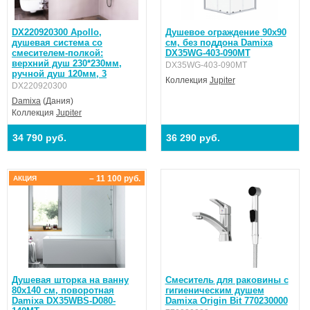
DX220920300 Apollo,
Душевое ограждение 90х90
душевая система со
см, без поддона Damixa
смесителем-полкой:
DX35WG-403-090MT
верхний душ 230*230мм,
DX35WG-403-090MT
ручной душ 120мм, 3
Коллекция
Jupiter
DX220920300
Damixa
(Дания)
Коллекция
Jupiter
34 790 руб.
36 290 руб.
– 11 100 руб.
АКЦИЯ
Душевая шторка на ванну
Смеситель для раковины с
80х140 см, поворотная
гигиеническим душем
Damixa DX35WBS-D080-
Damixa Origin Bit 770230000