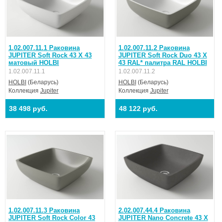
1.02.007.11.1 Раковина
1.02.007.11.2 Раковина
JUPITER Soft Rock 43 Х 43
JUPITER Soft Rock Duo 43 Х
матовый HOLBI
43 RAL* палитра RAL HOLBI
1.02.007.11.1
1.02.007.11.2
HOLBI
(Беларусь)
HOLBI
(Беларусь)
Коллекция
Jupiter
Коллекция
Jupiter
38 498 руб.
48 122 руб.
1.02.007.11.3 Раковина
2.02.007.44.4 Раковина
JUPITER Soft Rock Color 43
JUPITER Nano Concrete 43 Х