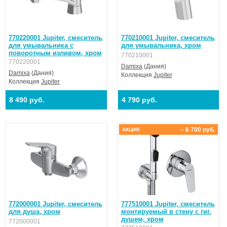
770220001 Jupiter, смеситель
770210001 Jupiter, смеситель
для умывальника с
для умывальника, хром
поворотным изливом, хром
770210001
770220001
Damixa
(Дания)
Damixa
(Дания)
Коллекция
Jupiter
Коллекция
Jupiter
8 490 руб.
4 790 руб.
– 6 700 руб.
АКЦИЯ
772000001 Jupiter, смеситель
777510001 Jupiter, смеситель
для душа, хром
монтируемый в стену с гиг.
душем, хром
772000001