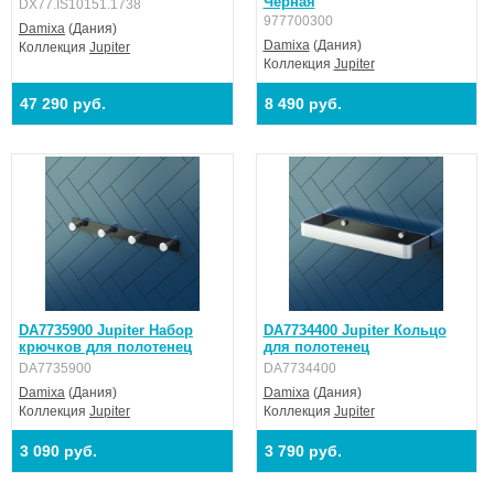
Черная
DX77.IS10151.1738
977700300
Damixa
(Дания)
Damixa
(Дания)
Коллекция
Jupiter
Коллекция
Jupiter
47 290 руб.
8 490 руб.
DA7735900 Jupiter Набор
DA7734400 Jupiter Кольцо
крючков для полотенец
для полотенец
DA7735900
DA7734400
Damixa
(Дания)
Damixa
(Дания)
Коллекция
Jupiter
Коллекция
Jupiter
3 090 руб.
3 790 руб.