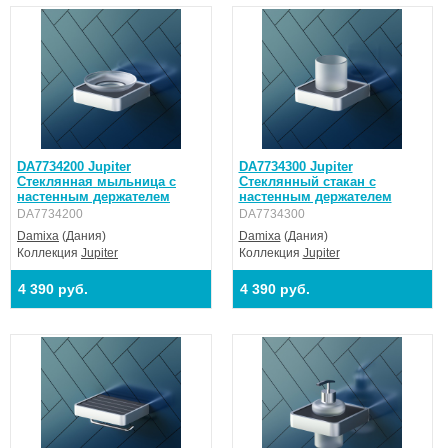
DA7734200 Jupiter
DA7734300 Jupiter
Стеклянная мыльница с
Стеклянный стакан с
настенным держателем
настенным держателем
DA7734200
DA7734300
Damixa
(Дания)
Damixa
(Дания)
Коллекция
Jupiter
Коллекция
Jupiter
4 390 руб.
4 390 руб.