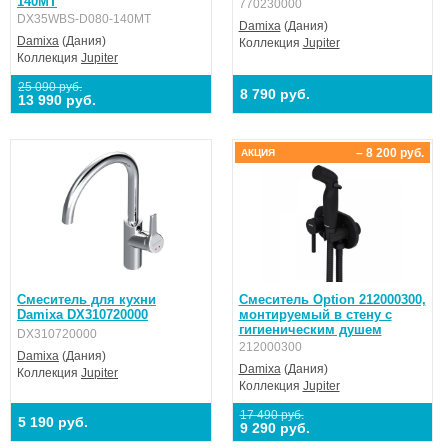
140MT
770230000
DX35WBS-D080-140MT
Damixa
(Дания)
Damixa
(Дания)
Коллекция
Jupiter
Коллекция
Jupiter
25 090 руб.
8 790 руб.
13 990 руб.
– 8 200 руб.
АКЦИЯ
Смеситель для кухни
Смеситель Option 212000300,
Damixa DX310720000
монтируемый в стену с
гигиеническим душем
DX310720000
212000300
Damixa
(Дания)
Damixa
(Дания)
Коллекция
Jupiter
Коллекция
Jupiter
17 490 руб.
5 190 руб.
9 290 руб.