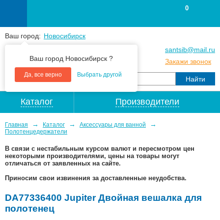
0
Ваш город:
Новосибирск
+7
(383
) 383 25 15
santsib@mail.ru
Ваш город Новосибирск ?
+7
(383
) 213 79 30
Закажи звонок
Да, все верно
Выбрать другой
Каталог
Производители
→
→
→
Главная
Каталог
Аксессуары для ванной
Полотенцедержатели
В связи с нестабильным курсом валют и пересмотром цен
некоторыми производителями, цены на товары могут
отличаться от заявленных на сайте.
Приносим свои извинения за доставленные неудобства.
DA77336400 Jupiter Двойная вешалка для
полотенец