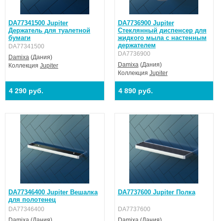
DA77341500 Jupiter
DA7736900 Jupiter
Держатель для туалетной
Стеклянный диспенсер для
бумаги
жидкого мыла с настенным
держателем
DA77341500
DA7736900
Damixa
(Дания)
Damixa
(Дания)
Коллекция
Jupiter
Коллекция
Jupiter
4 290 руб.
4 890 руб.
DA77346400 Jupiter Вешалка
DA7737600 Jupiter Полка
для полотенец
DA77346400
DA7737600
Damixa
(Дания)
Damixa
(Дания)