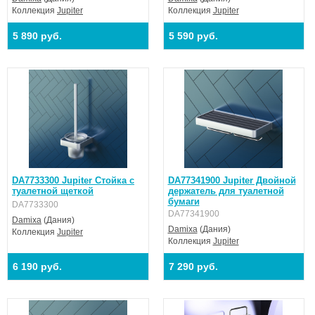
Коллекция
Jupiter
Коллекция
Jupiter
5 890 руб.
5 590 руб.
DA7733300 Jupiter Стойка с
DA77341900 Jupiter Двойной
туалетной щеткой
держатель для туалетной
бумаги
DA7733300
DA77341900
Damixa
(Дания)
Damixa
(Дания)
Коллекция
Jupiter
Коллекция
Jupiter
6 190 руб.
7 290 руб.