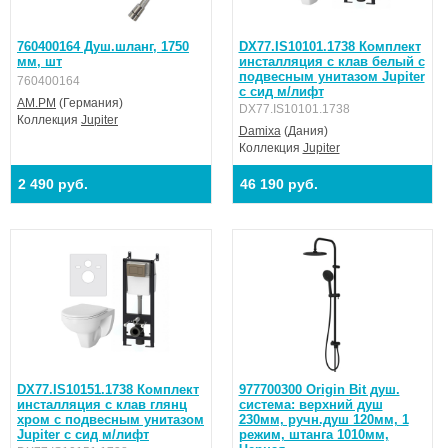
760400164 Душ.шланг, 1750
DX77.IS10101.1738 Комплект
мм, шт
инсталляция с клав белый с
подвесным унитазом Jupiter
760400164
с сид м/лифт
AM.PM
(Германия)
DX77.IS10101.1738
Коллекция
Jupiter
Damixa
(Дания)
Коллекция
Jupiter
2 490 руб.
46 190 руб.
DX77.IS10151.1738 Комплект
977700300 Origin Bit душ.
инсталляция с клав глянц
система: верхний душ
хром с подвесным унитазом
230мм, ручн.душ 120мм, 1
Jupiter с сид м/лифт
режим, штанга 1010мм,