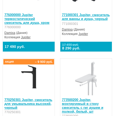
776000000 Jupiter
771000301 Jupiter, смеситель
термостатический
для ванны и душа, черный
смеситель для душа, хром
771000301
776000000
Damixa
(Дания)
Damixa
(Дания)
Коллекция
Jupiter
Коллекция
Jupiter
17 490 руб.
17 490 руб.
8 290 руб.
– 9 900 руб.
АКЦИЯ
770250301 Jupiter, смеситель
773500200 Jupiter,
для умывальника высокий,
монтируемый в стену
черный
смеситель с гиг душем и
полкой, белый, шт
770250301