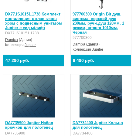
DX77.IS10151.1738 Комплект
977700300 Origin Bit душ.
инсталляция с клав глянц
система: верхний душ
хром с подвесным унитазом
230мм, ручн.душ 120мм, 1
Jupiter с сид м/лифт
режим, штанга 1010мм,
Черная
DX77.IS10151.1738
977700300
Damixa
(Дания)
Damixa
(Дания)
Коллекция
Jupiter
Коллекция
Jupiter
47 290 руб.
8 490 руб.
DA7735900 Jupiter Набор
DA7734400 Jupiter Кольцо
крючков для полотенец
для полотенец
DA7735900
DA7734400