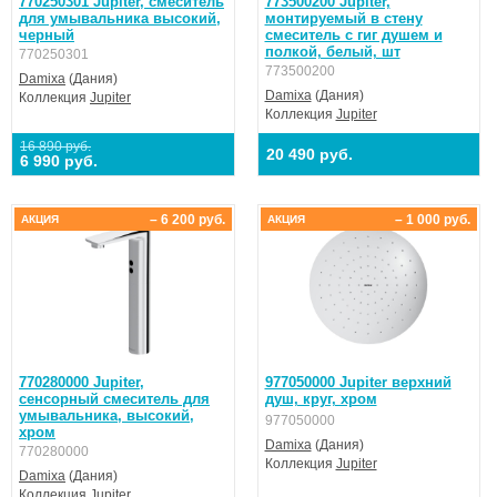
770250301 Jupiter, смеситель
773500200 Jupiter,
для умывальника высокий,
монтируемый в стену
черный
смеситель с гиг душем и
полкой, белый, шт
770250301
773500200
Damixa
(Дания)
Damixa
(Дания)
Коллекция
Jupiter
Коллекция
Jupiter
16 890 руб.
20 490 руб.
6 990 руб.
– 6 200 руб.
– 1 000 руб.
АКЦИЯ
АКЦИЯ
770280000 Jupiter,
977050000 Jupiter верхний
cенсорный смеситель для
душ, круг, хром
умывальника, высокий,
977050000
хром
Damixa
(Дания)
770280000
Коллекция
Jupiter
Damixa
(Дания)
Коллекция
Jupiter