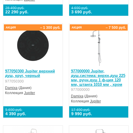
28 490 руб.
4 690 руб.
22 290 руб.
3 690 руб.
– 1 300 руб.
– 7 500 руб.
АКЦИЯ
АКЦИЯ
977050300 Jupiter верхний
977000000 Jupiter,
душ, круг, черный
душ.система: верхн.душ 225
мм, ручн.душ 1 ф-ция 120
977050300
мм, штанга 1010 мм , хром
Damixa
(Дания)
977000000
Коллекция
Jupiter
Damixa
(Дания)
Коллекция
Jupiter
5 690 руб.
17 490 руб.
4 390 руб.
9 990 руб.