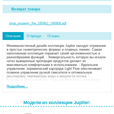
Возврат товара
shop_property_file_185962_145908.pdf
Описание
О бренде
Отзывы
Минималистичный дизайн коллекции Jupiter находит отражение
в простых геометрических формах и плавных линиях. Самая
наполненная коллекция поражает своей эргономичностью и
разнообразием функций. - Универсальность которую вы искали:
четко выверенные пропорции продуктов делают их
максимально комфортными в использовании. - Идеальное
управление: керамический картридж Light Flow обеспечивает
плавное управление ручкой смесителя и оптимальную
регулировку температуры воды и мощности потока. -
Безупречный внешний вид: покрытие High Gloss превышает
рекомендуемые стандарты прочности и гарантирует ювелирный
Подробнее...
блеск продукта на срок более 10 лет. - С заботой о чистоте: к
смесителю прилагается функциональный гигиенический душ и
шланг для душа. - Длительная гарантия: продукт прослужит
вам минимум 10 лет.
Модели из коллекции Jupiter: