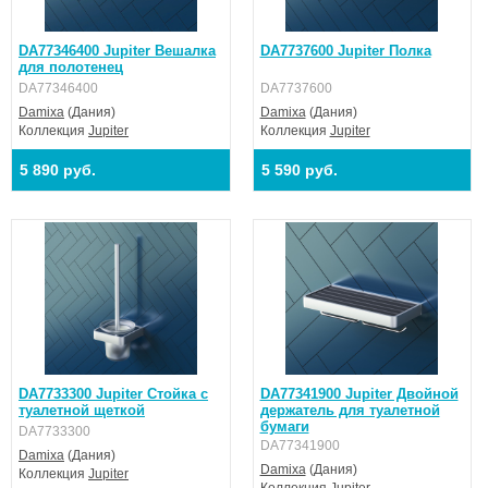
DA77346400 Jupiter Вешалка
DA7737600 Jupiter Полка
для полотенец
DA77346400
DA7737600
Damixa
(Дания)
Damixa
(Дания)
Коллекция
Jupiter
Коллекция
Jupiter
5 890 руб.
5 590 руб.
DA7733300 Jupiter Стойка с
DA77341900 Jupiter Двойной
туалетной щеткой
держатель для туалетной
бумаги
DA7733300
DA77341900
Damixa
(Дания)
Damixa
(Дания)
Коллекция
Jupiter