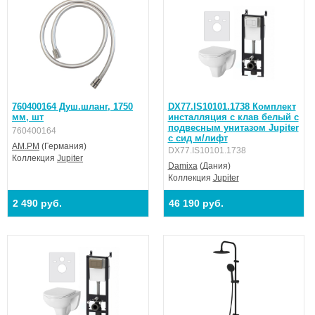
760400164 Душ.шланг, 1750
DX77.IS10101.1738 Комплект
мм, шт
инсталляция с клав белый с
подвесным унитазом Jupiter
760400164
с сид м/лифт
AM.PM
(Германия)
DX77.IS10101.1738
Коллекция
Jupiter
Damixa
(Дания)
Коллекция
Jupiter
2 490 руб.
46 190 руб.