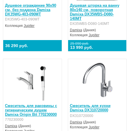
Душевое ограждение 90х90
Душевая шторка на ванну
см, без поддона Damixa
80х140 см, поворотная
DX35WG-403-090MT
Damixa DX35WBS-D080-
140MT
DX35WG-403-090MT
DX35WBS-D080-140MT
Коллекция
Jupiter
Damixa
(Дания)
Коллекция
Jupiter
25 090 руб.
36 290 руб.
13 990 руб.
Смеситель для раковины с
Смеситель для кухни
гигиеническим душем
Damixa DX310720000
Damixa Origin Bit 770230000
DX310720000
770230000
Damixa
(Дания)
Damixa
(Дания)
Коллекция
Jupiter