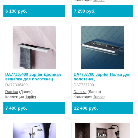
Коллекция
Jupiter
6 190 руб.
7 290 руб.
DA77336400 Jupiter Двойная
DA7737700 Jupiter Полка для
вешалка для полотенец
полотенец
DA77336400
DA7737700
Damixa
(Дания)
Damixa
(Дания)
Коллекция
Jupiter
Коллекция
Jupiter
7 490 руб.
12 490 руб.