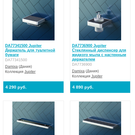
DA77341500 Jupiter
DA7736900 Jupiter
Держатель для туалетной
Стеклянный диспенсер для
бумаги
жидкого мыла с настенным
держателем
DA77341500
DA7736900
Damixa
(Дания)
Damixa
(Дания)
Коллекция
Jupiter
Коллекция
Jupiter
4 290 руб.
4 890 руб.