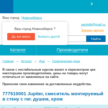
0
Ваш город:
Новосибирск
+7
(383
) 383 25 15
santsib@mail.ru
Ваш город Новосибирск ?
+7
(383
) 213 79 30
Закажи звонок
Да, все верно
Выбрать другой
Каталог
Производители
→
→
→
Главная
Каталог
Душ
Гигиенические души
В связи с нестабильным курсом валют и пересмотром цен
некоторыми производителями, цены на товары могут
отличаться от заявленных на сайте.
Приносим свои извинения за доставленные неудобства.
777510001 Jupiter, смеситель монтируемый
в стену с гиг. душем, хром