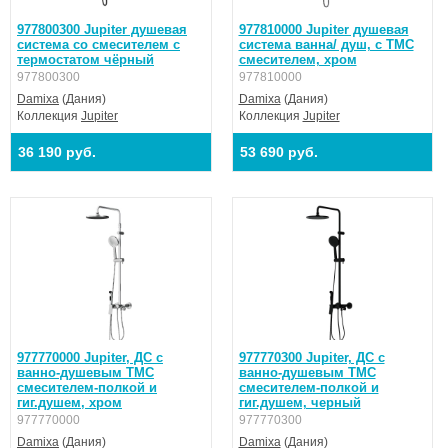
977800300 Jupiter душевая
977810000 Jupiter душевая
система со смесителем с
система ванна/ душ, с ТМС
термостатом чёрный
смесителем, хром
977800300
977810000
Damixa
(Дания)
Damixa
(Дания)
Коллекция
Jupiter
Коллекция
Jupiter
36 190 руб.
53 690 руб.
977770000 Jupiter, ДС с
977770300 Jupiter, ДС с
ванно-душевым ТМС
ванно-душевым ТМС
смесителем-полкой и
смесителем-полкой и
гиг.душем, хром
гиг.душем, черный
977770000
977770300
Damixa
(Дания)
Damixa
(Дания)