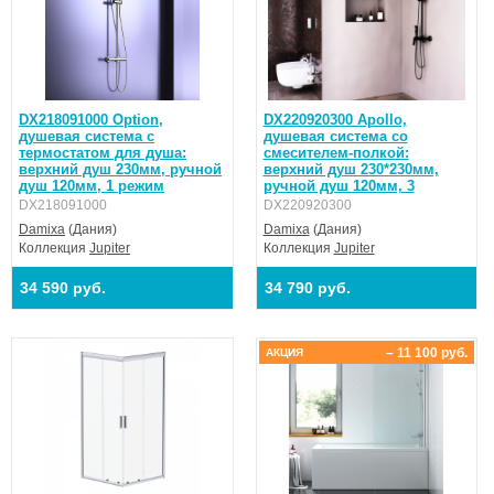
DX218091000 Option,
DX220920300 Apollo,
душевая система с
душевая система со
термостатом для душа:
смесителем-полкой:
верхний душ 230мм, ручной
верхний душ 230*230мм,
душ 120мм, 1 режим
ручной душ 120мм, 3
DX218091000
DX220920300
Damixa
(Дания)
Damixa
(Дания)
Коллекция
Jupiter
Коллекция
Jupiter
34 590 руб.
34 790 руб.
– 11 100 руб.
АКЦИЯ