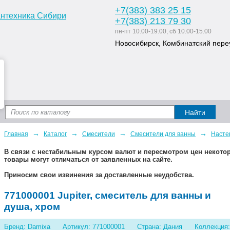
+7
(383
) 383 25 15
+7
(383
) 213 79 30
пн-пт 10.00-19.00, сб 10.00-15.00
Новосибирск, Комбинатский переу
Доставка и оплата
Статьи
Дизайн ван
→
→
→
→
Главная
Каталог
Смесители
Смесители для ванны
Насте
В связи с нестабильным курсом валют и пересмотром цен некот
товары могут отличаться от заявленных на сайте.
Приносим свои извинения за доставленные неудобства.
771000001 Jupiter, смеситель для ванны и
душа, хром
Бренд: Damixa
Артикул: 771000001
Страна: Дания
Коллекция: 