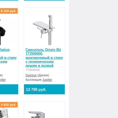
 8 200 руб.
Option
Смеситель Origin Bit
773500000,
й в стену
монтируемый в стену
ским
с гигиеническим
душем и полкой
773500000
я)
Damixa
(Дания)
piter
Коллекция
Jupiter
13 790 руб.
 4 800 руб.