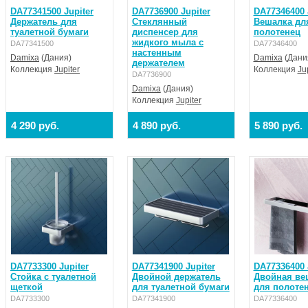
DA77341500 Jupiter
DA7736900 Jupiter
DA77346400 
Держатель для
Стеклянный
Вешалка дл
туалетной бумаги
диспенсер для
полотенец
жидкого мыла с
DA77341500
DA77346400
настенным
Damixa
(Дания)
Damixa
(Дани
держателем
Коллекция
Jupiter
Коллекция
Ju
DA7736900
Damixa
(Дания)
Коллекция
Jupiter
4 290 руб.
4 890 руб.
5 890 руб.
DA7733300 Jupiter
DA77341900 Jupiter
DA77336400 
Стойка с туалетной
Двойной держатель
Двойная ве
щеткой
для туалетной бумаги
для полоте
DA7733300
DA77341900
DA77336400