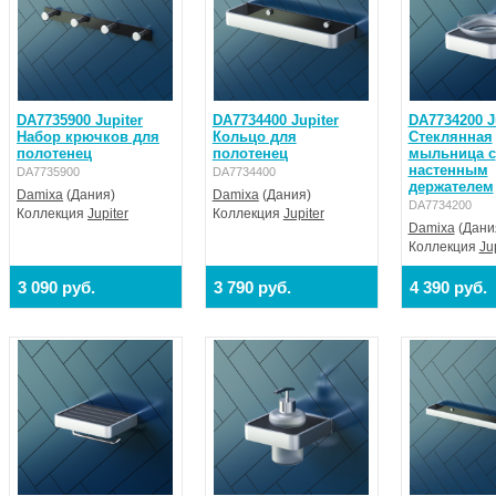
DA7735900 Jupiter
DA7734400 Jupiter
DA7734200 J
Набор крючков для
Кольцо для
Стеклянная
полотенец
полотенец
мыльница с
настенным
DA7735900
DA7734400
держателем
Damixa
(Дания)
Damixa
(Дания)
DA7734200
Коллекция
Jupiter
Коллекция
Jupiter
Damixa
(Дани
Коллекция
Ju
3 090 руб.
3 790 руб.
4 390 руб.