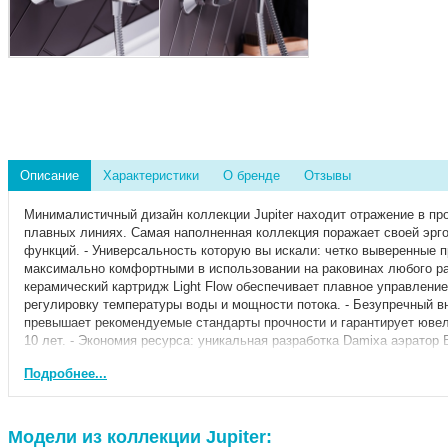
Описание
Характеристики
О бренде
Отзывы
Минималистичный дизайн коллекции Jupiter находит отражение в пр
плавных линиях. Самая наполненная коллекция поражает своей эрг
функций. - Универсальность которую вы искали: четко выверенные 
максимально комфортными в использовании на раковинах любого ра
керамический картридж Light Flow обеспечивает плавное управлени
регулировку температуры воды и мощности потока. - Безупречный в
превышает рекомендуемые стандарты прочности и гарантирует ювел
10 лет. - Экономия ресурса: уникальная разработка Damixa аэрато
воздухом что позволяет сократить расход практически в два раза. -
Подробнее...
прослужит вам минимум 10 лет.
Модели из коллекции Jupiter: