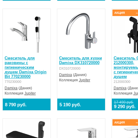
–
АКЦИЯ
Смеситель для
Смеситель для кухни
Смеситель 
раковины с
Damixa DX310720000
212000300,
гигиеническим
монтируемы
DX310720000
душем Damixa Origin
с гигиениче
Damixa
(Дания)
Bit 770230000
душем
Коллекция
Jupiter
770230000
212000300
Damixa
(Дания)
Damixa
(Дани
Коллекция
Jupiter
Коллекция
Ju
17 490 руб.
8 790 руб.
5 190 руб.
9 290 руб.
–
АКЦИЯ