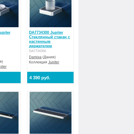
upiter
DA7734300 Jupiter
Стеклянный стакан с
настенным
держателем
DA7734300
Damixa
(Дания)
я)
Коллекция
Jupiter
piter
4 390 руб.