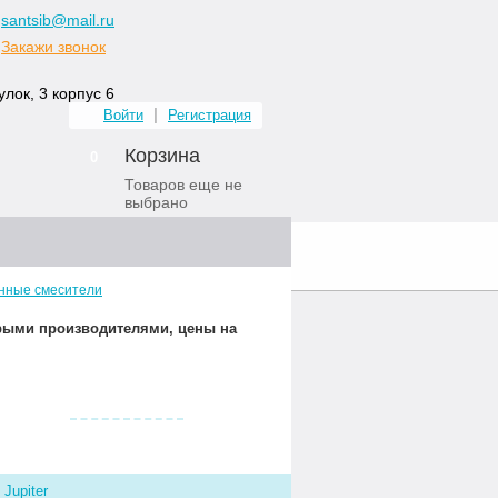
santsib@mail.ru
Закажи звонок
лок, 3 корпус 6
Войти
Регистрация
Корзина
0
Товаров еще не
выбрано
ных комнат
Контакты
нные смесители
орыми производителями, цены на
Видео о нас
Jupiter