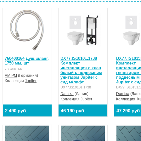
760400164 Душ.шланг,
DX77.IS10101.1738
DX77.IS1015
1750 мм, шт
Комплект
Комплект
инсталляция с клав
инсталляция
760400164
белый с подвесным
глянц хром 
AM.PM
(Германия)
унитазом Jupiter с
подвесным 
Коллекция
Jupiter
сид м/лифт
Jupiter с си
DX77.IS10101.1738
DX77.IS10151.
Damixa
(Дания)
Damixa
(Дани
Коллекция
Jupiter
Коллекция
Ju
2 490 руб.
46 190 руб.
47 290 руб.