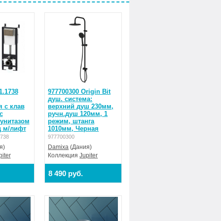
1.1738
977700300 Origin Bit
душ. система:
 с клав
верхний душ 230мм,
с
ручн.душ 120мм, 1
унитазом
режим, штанга
д м/лифт
1010мм, Черная
1738
977700300
я)
Damixa
(Дания)
piter
Коллекция
Jupiter
8 490 руб.