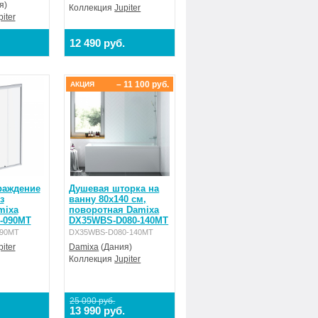
я)
Коллекция
Jupiter
piter
12 490 руб.
– 11 100 руб.
АКЦИЯ
раждение
Душевая шторка на
з
ванну 80х140 см,
mixa
поворотная Damixa
-090MT
DX35WBS-D080-140MT
90MT
DX35WBS-D080-140MT
piter
Damixa
(Дания)
Коллекция
Jupiter
25 090 руб.
13 990 руб.