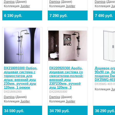
Damixa
(Дания)
Damixa
(Дания)
Damixa
(Дани
Коллекция
Jupiter
Коллекция
Jupiter
Коллекция
Ju
6 190 руб.
7 290 руб.
7 490 руб.
DX218091000 Option,
DX220920300 Apollo,
Душевое ог
душевая система с
душевая система со
90х90 см, бе
термостатом для
смесителем-полкой:
поддона Da
душа: верхний душ
верхний душ
DX35WG-403
230мм, ручной душ
230*230мм, ручной
DX35WG-403-0
120мм, 1 режим
душ 120мм, 3
Коллекция
Ju
DX218091000
DX220920300
Damixa
(Дания)
Damixa
(Дания)
Коллекция
Jupiter
Коллекция
Jupiter
34 590 руб.
34 790 руб.
36 290 руб.