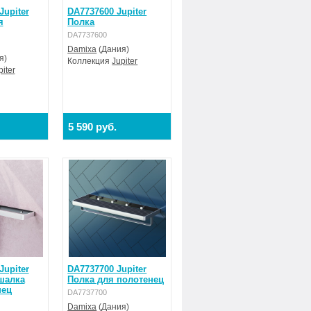
Jupiter
DA7737600 Jupiter
я
Полка
DA7737600
Damixa
(Дания)
я)
Коллекция
Jupiter
piter
5 590 руб.
Jupiter
DA7737700 Jupiter
шалка
Полка для полотенец
нец
DA7737700
Damixa
(Дания)