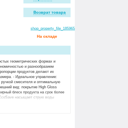
Возврат товара
shop_property_file_185965_145938.pdf
На складе
остых геометрических формах и
ономичностью и разнообразием
пропорции продуктов делают их
змера. - Идеальное управление:
е ручкой смесителя и оптимальную
нешний вид: покрытие High Gloss
ирный блеск продукта на срок более
р EcoSave насыщает струю воды
 Длительная гарантия: продукт