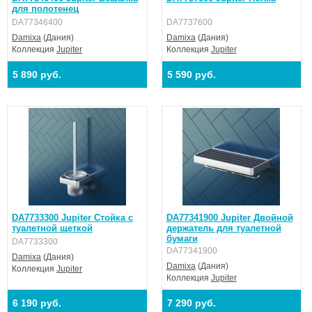
для полотенец
DA77346400
DA7737600
Damixa
(Дания)
Damixa
(Дания)
Коллекция
Jupiter
Коллекция
Jupiter
5 890 руб.
5 590 руб.
DA7733300 Jupiter Стойка с
DA77341900 Jupiter Двойной
туалетной щеткой
держатель для туалетной
бумаги
DA7733300
DA77341900
Damixa
(Дания)
Damixa
(Дания)
Коллекция
Jupiter
Коллекция
Jupiter
6 190 руб.
7 290 руб.