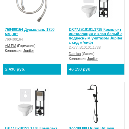
760400164 Душ.шланг, 1750
DX77.IS10101.1738 Комплект
мм, шт
инсталляция с клав белый с
подвесным унитазом Jupiter
760400164
с сид м/лифт
AM.PM
(Германия)
DX77.IS10101.1738
Коллекция
Jupiter
Damixa
(Дания)
Коллекция
Jupiter
2 490 руб.
46 190 руб.
DX77.IS10151.1738 Комплект
977700300 Origin Bit душ.