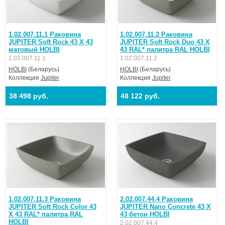
1.02.007.11.1 Раковина
1.02.007.11.2 Раковина
JUPITER Soft Rock 43 Х 43
JUPITER Soft Rock Duo 43 Х
матовый HOLBI
43 RAL* палитра RAL HOLBI
1.02.007.11.1
1.02.007.11.2
HOLBI
(Беларусь)
HOLBI
(Беларусь)
Коллекция
Jupiter
Коллекция
Jupiter
38 498 руб.
48 122 руб.
1.02.007.11.3 Раковина
2.02.007.44.4 Раковина
JUPITER Soft Rock Color 43
JUPITER Nano Concrete 43 Х
Х 43 RAL* палитра RAL
43 бетон HOLBI
HOLBI
2.02.007.44.4