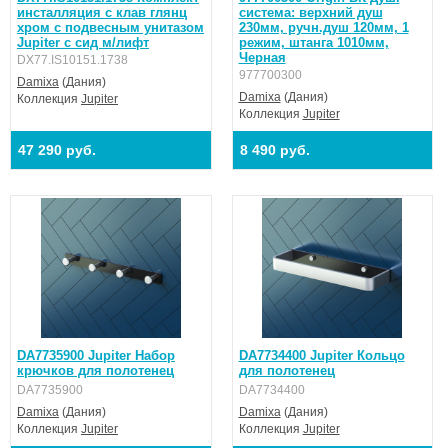
инсталляция с клав глянц
система: верхний душ
хром с подвесным унитазом
230мм, ручн.душ 120мм, 1
Jupiter с сид м/лифт
режим, штанга 1010мм,
Черная
DX77.IS10151.1738
977700300
Damixa
(Дания)
Damixa
(Дания)
Коллекция
Jupiter
Коллекция
Jupiter
47 290 руб.
8 490 руб.
DA7735900 Jupiter Набор
DA7734400 Jupiter Кольцо
крючков для полотенец
для полотенец
DA7735900
DA7734400
Damixa
(Дания)
Damixa
(Дания)
Коллекция
Jupiter
Коллекция
Jupiter