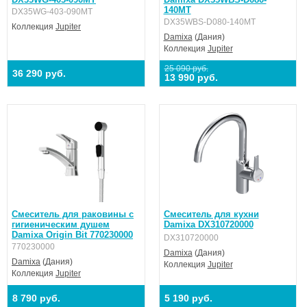
140MT
DX35WG-403-090MT
DX35WBS-D080-140MT
Коллекция
Jupiter
Damixa
(Дания)
Коллекция
Jupiter
25 090 руб.
36 290 руб.
13 990 руб.
Смеситель для раковины с
Смеситель для кухни
гигиеническим душем
Damixa DX310720000
Damixa Origin Bit 770230000
DX310720000
770230000
Damixa
(Дания)
Damixa
(Дания)
Коллекция
Jupiter
Коллекция
Jupiter
8 790 руб.
5 190 руб.