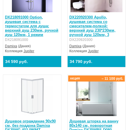
DX218091000 Option,
DX220920300 Apollo,
душевая система с
душевая система со
термостатом для душа:
смесителем-полкой:
верхний душ 230мм, ручной
верхний душ 230*230мм,
душ 120мм, 1 режим
ручной душ 120мм, 3
DX218091000
DX220920300
Damixa
(Дания)
Damixa
(Дания)
Коллекция
Jupiter
Коллекция
Jupiter
34 590 руб.
34 790 руб.
– 11 100 руб.
АКЦИЯ
Душевое ограждение 90х90
Душевая шторка на ванну
см, без поддона Damixa
80х140 см, поворотная
DX35WG-403-090MT
Damixa DX35WBS-D080-