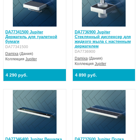
DA77341500 Jupiter
DA7736900 Jupiter
Держатель для туалетной
Стеклянный диспенсер для
бумаги
жидкого мыла с настенным
держателем
DA77341500
DA7736900
Damixa
(Дания)
Damixa
(Дания)
Коллекция
Jupiter
Коллекция
Jupiter
4 290 руб.
4 890 руб.
DA77346400 Jupiter Вешалка
DA7737600 Jupiter Полка