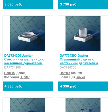
3 090 руб.
3 790 руб.
DA7734200 Jupiter
DA7734300 Jupiter
Стеклянная мыльница с
Стеклянный стакан с
настенным держателем
настенным держателем
DA7734200
DA7734300
Damixa
(Дания)
Damixa
(Дания)
Коллекция
Jupiter
Коллекция
Jupiter
4 390 руб.
4 390 руб.