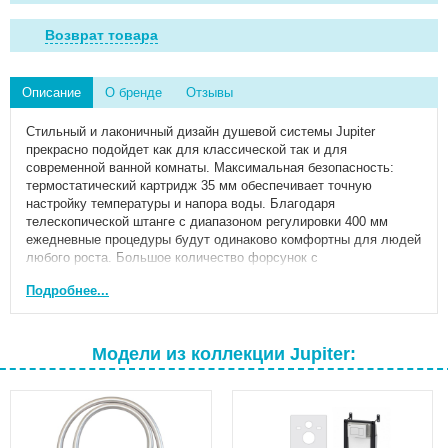
Возврат товара
Описание
О бренде
Отзывы
Стильный и лаконичный дизайн душевой системы Jupiter
прекрасно подойдет как для классической так и для
современной ванной комнаты. Максимальная безопасность:
термостатический картридж 35 мм обеспечивает точную
настройку температуры и напора воды. Благодаря
телескопической штанге с диапазоном регулировки 400 мм
ежедневные процедуры будут одинаково комфортны для людей
любого роста. Большое количество форсунок с
микроотверстиями которые распределяют поток мягкими
Подробнее...
равномерными струями обеспечит вам расслабляющий эффект
настоящего домашнего SPA. Переключайте потоки воды между
ручной и тропической лейками плавным поворотом дивертора.
Угол наклона тропической лейки можно регулировать.
Модели из коллекции Jupiter:
Инновационное покрытие High Gloss надежно защищает
хромовую поверхность душевой системы от мелких
повреждений и сохраняет ювелирный блеск на долгие годы.