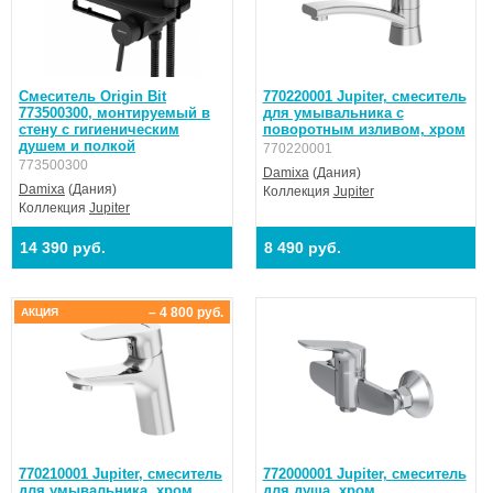
Смеситель Origin Bit
770220001 Jupiter, смеситель
773500300, монтируемый в
для умывальника с
стену с гигиеническим
поворотным изливом, хром
душем и полкой
770220001
773500300
Damixa
(Дания)
Damixa
(Дания)
Коллекция
Jupiter
Коллекция
Jupiter
14 390 руб.
8 490 руб.
– 4 800 руб.
АКЦИЯ
770210001 Jupiter, смеситель
772000001 Jupiter, смеситель
для умывальника, хром
для душа, хром