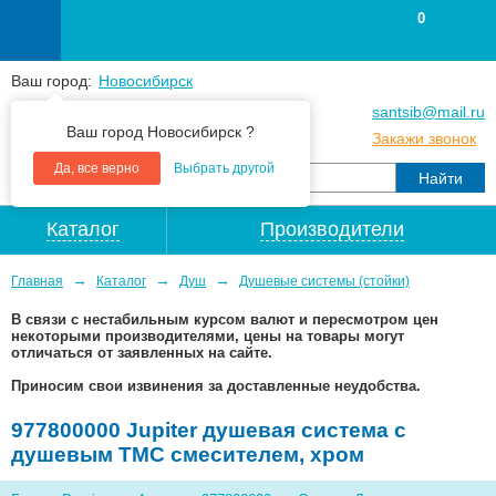
0
Ваш город:
Новосибирск
+7
(383
) 383 25 15
santsib@mail.ru
Ваш город Новосибирск ?
+7
(383
) 213 79 30
Закажи звонок
Да, все верно
Выбрать другой
Каталог
Производители
→
→
→
Главная
Каталог
Душ
Душевые системы (стойки)
В связи с нестабильным курсом валют и пересмотром цен
некоторыми производителями, цены на товары могут
отличаться от заявленных на сайте.
Приносим свои извинения за доставленные неудобства.
977800000 Jupiter душевая система с
душевым ТМС смесителем, хром