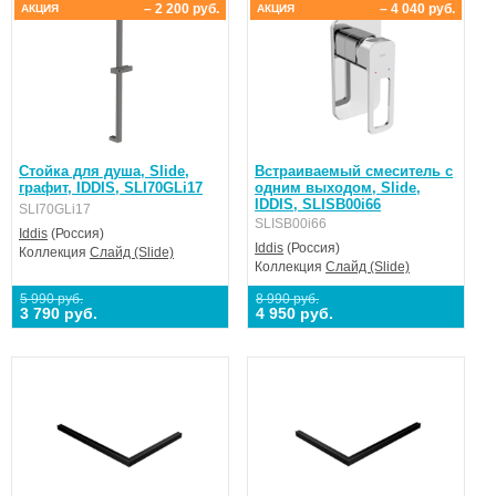
– 2 200 руб.
– 4 040 руб.
АКЦИЯ
АКЦИЯ
Стойка для душа, Slide,
Встраиваемый смеситель с
графит, IDDIS, SLI70GLi17
одним выходом, Slide,
IDDIS, SLISB00i66
SLI70GLi17
SLISB00i66
Iddis
(Россия)
Iddis
(Россия)
Коллекция
Слайд (Slide)
Коллекция
Слайд (Slide)
5 990 руб.
8 990 руб.
3 790 руб.
4 950 руб.