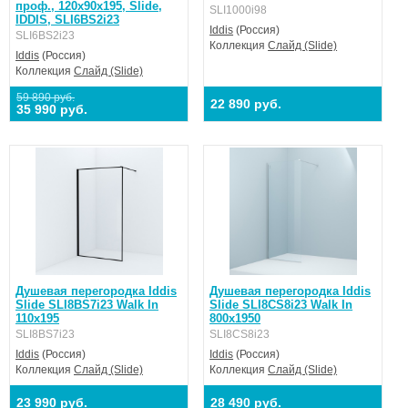
проф., 120x90x195, Slide,
SLI1000i98
IDDIS, SLI6BS2i23
Iddis
(Россия)
SLI6BS2i23
Коллекция
Слайд (Slide)
Iddis
(Россия)
Коллекция
Слайд (Slide)
59 890 руб.
22 890 руб.
35 990 руб.
Душевая перегородка Iddis
Душевая перегородка Iddis
Slide SLI8BS7i23 Walk In
Slide SLI8CS8i23 Walk In
110x195
800х1950
SLI8BS7i23
SLI8CS8i23
Iddis
(Россия)
Iddis
(Россия)
Коллекция
Слайд (Slide)
Коллекция
Слайд (Slide)
23 990 руб.
28 490 руб.