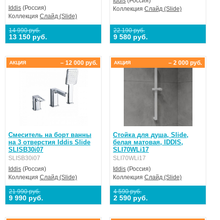
Iddis
(Россия)
Iddis
(Россия)
Коллекция
Слайд (Slide)
Коллекция
Слайд (Slide)
14 990 руб.
22 190 руб.
13 150 руб.
9 580 руб.
– 12 000 руб.
– 2 000 руб.
АКЦИЯ
АКЦИЯ
Смеситель на борт ванны
Стойка для душа, Slide,
на 3 отверстия Iddis Slide
белая матовая, IDDIS,
SLISB30i07
SLI70WLi17
SLISB30i07
SLI70WLi17
Iddis
(Россия)
Iddis
(Россия)
Коллекция
Слайд (Slide)
Коллекция
Слайд (Slide)
21 990 руб.
4 590 руб.
9 990 руб.
2 590 руб.