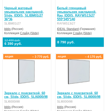
Черный матовый
Белый глянцевый
умывальник накладной,
умывальник накладной,
Slide, IDDIS, SLIBM01i27
Ray, IDDIS, RAYWS13i27
36*36
555*345*140
SLIBM01i27
RAYWS13i27
Iddis
(Россия)
IDEAL Standard
(Германия)
Коллекция
Слайд (Slide)
Коллекция
Слайд (Slide)
12 490 руб.
8 790 руб.
6 390 руб.
– 3 770 руб.
– 4 170 руб.
АКЦИЯ
АКЦИЯ
Зеркало с подсветкой, 60
Зеркало с подсветкой, 60
см, Slide, IDDIS, SLI6000i98
см, Slide, IDDIS, SLI8000i98
SLI6000i98
SLI8000i98
Iddis
(Россия)
Iddis
(Россия)