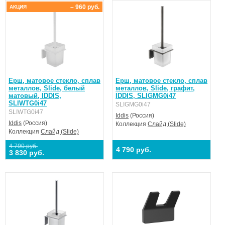
– 960 руб.
АКЦИЯ
Ерш, матовое стекло, сплав
Ерш, матовое стекло, сплав
металлов, Slide, белый
металлов, Slide, графит,
матовый, IDDIS,
IDDIS, SLIGMG0i47
SLIWTG0i47
SLIGMG0i47
SLIWTG0i47
Iddis
(Россия)
Iddis
(Россия)
Коллекция
Слайд (Slide)
Коллекция
Слайд (Slide)
4 790 руб.
4 790 руб.
3 830 руб.