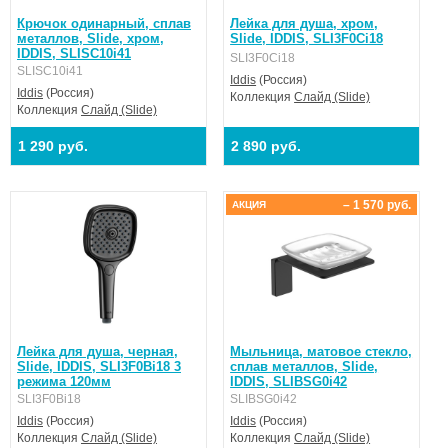
Крючок одинарный, сплав
Лейка для душа, хром,
металлов, Slide, хром,
Slide, IDDIS, SLI3F0Ci18
IDDIS, SLISC10i41
SLI3F0Ci18
SLISC10i41
Iddis
(Россия)
Iddis
(Россия)
Коллекция
Слайд (Slide)
Коллекция
Слайд (Slide)
1 290 руб.
2 890 руб.
– 1 570 руб.
АКЦИЯ
Лейка для душа, черная,
Мыльница, матовое стекло,
Slide, IDDIS, SLI3F0Bi18 3
сплав металлов, Slide,
режима 120мм
IDDIS, SLIBSG0i42
SLI3F0Bi18
SLIBSG0i42
Iddis
(Россия)
Iddis
(Россия)
Коллекция
Слайд (Slide)
Коллекция
Слайд (Slide)