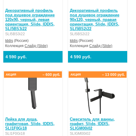
Декоративный профиль
Декоративный профиль
под душевое ограждение
под душевое ограждение
120х90, черный, левая
90x120, черный, правая
ориентация, Slide, IDDIS,
ориентация, Slide, IDDIS,
SLI5BS3i22
SLI5BS2i22
SLI5BS3i22
SLI5BS2i22
Iddis
(Россия)
Iddis
(Россия)
Коллекция
Слайд (Slide)
Коллекция
Слайд (Slide)
4 590 руб.
4 590 руб.
– 600 руб.
– 13 000 руб.
АКЦИЯ
АКЦИЯ
Лейка для душа,
Смеситель для ванны,
графитовая, Slide, IDDIS,
графит, Slide, IDDIS,
SLI1F0Gi18
SLIGM00i02
SLI1F0Gi18
SLIGM00i02