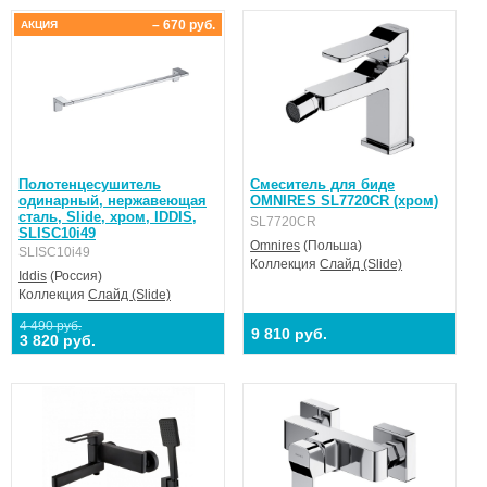
– 670 руб.
АКЦИЯ
Полотенцесушитель
Смеситель для биде
одинарный, нержавеющая
OMNIRES SL7720CR (хром)
сталь, Slide, хром, IDDIS,
SL7720CR
SLISC10i49
Omnires
(Польша)
SLISC10i49
Коллекция
Слайд (Slide)
Iddis
(Россия)
Коллекция
Слайд (Slide)
4 490 руб.
9 810 руб.
3 820 руб.