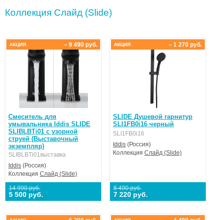
Коллекция Слайд (Slide)
– 9 490 руб.
– 1 270 руб.
АКЦИЯ
АКЦИЯ
Смеситель для
SLIDE Душевой гарнитур
умывальника Iddis SLIDE
SLI1FB0i16 черный
SLIBLBTi01 с узорной
SLI1FB0i16
струей (Выставочный
Iddis
(Россия)
экземпляр)
Коллекция
Слайд (Slide)
SLIBLBTi01выставка
Iddis
(Россия)
Коллекция
Слайд (Slide)
14 990 руб.
8 490 руб.
5 500 руб.
7 220 руб.