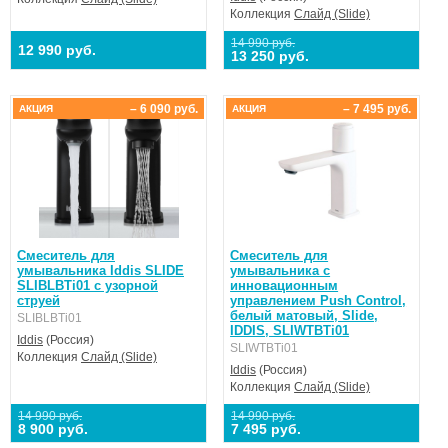
Коллекция
Слайд (Slide)
14 990 руб.
12 990 руб.
13 250 руб.
– 6 090 руб.
– 7 495 руб.
АКЦИЯ
АКЦИЯ
Смеситель для
Смеситель для
умывальника Iddis SLIDE
умывальника с
SLIBLBTi01 с узорной
инновационным
струей
управлением Push Control,
белый матовый, Slide,
SLIBLBTi01
IDDIS, SLIWTBTi01
Iddis
(Россия)
SLIWTBTi01
Коллекция
Слайд (Slide)
Iddis
(Россия)
Коллекция
Слайд (Slide)
14 990 руб.
14 990 руб.
8 900 руб.
7 495 руб.