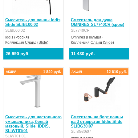
Смеситель для ванны Iddis
Смеситель для душа
Slide SLIBL00i02
OMNIRES SL7740CR (хром)
SLIBL00i02
SL7740CR
Iddis
(Россия)
Omnires
(Польша)
Коллекция
Слайд (Slide)
Коллекция
Слайд (Slide)
26 990 руб.
11 430 руб.
– 1 840 руб.
– 12 610 руб.
АКЦИЯ
АКЦИЯ
Смеситель для настольного
Смеситель на борт ванны
умывальника, белый
на 3 отверстия Iddis Slide
матовый, Slide, IDDIS,
SLIBG30i07
SLIWT01i01
SLIBG30i07
SLIWT01i01