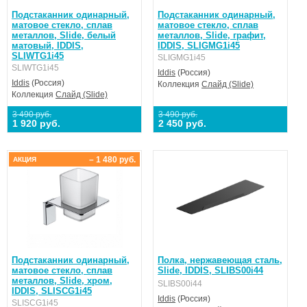
Подстаканник одинарный,
Подстаканник одинарный,
матовое стекло, сплав
матовое стекло, сплав
металлов, Slide, белый
металлов, Slide, графит,
матовый, IDDIS,
IDDIS, SLIGMG1i45
SLIWTG1i45
SLIGMG1i45
SLIWTG1i45
Iddis
(Россия)
Iddis
(Россия)
Коллекция
Слайд (Slide)
Коллекция
Слайд (Slide)
3 490 руб.
3 490 руб.
1 920 руб.
2 450 руб.
– 1 480 руб.
АКЦИЯ
Подстаканник одинарный,
Полка, нержавеющая сталь,
матовое стекло, сплав
Slide, IDDIS, SLIBS00i44
металлов, Slide, хром,
SLIBS00i44
IDDIS, SLISCG1i45
Iddis
(Россия)
SLISCG1i45