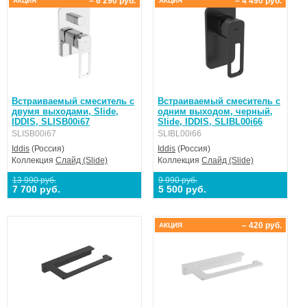
– 6 290 руб.
– 4 490 руб.
АКЦИЯ
АКЦИЯ
Встраиваемый смеситель с
Встраиваемый смеситель с
двумя выходами, Slide,
одним выходом, черный,
IDDIS, SLISB00i67
Slide, IDDIS, SLIBL00i66
SLISB00i67
SLIBL00i66
Iddis
(Россия)
Iddis
(Россия)
Коллекция
Слайд (Slide)
Коллекция
Слайд (Slide)
13 990 руб.
9 990 руб.
7 700 руб.
5 500 руб.
– 420 руб.
АКЦИЯ