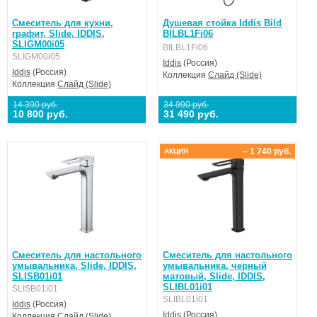
Смеситель для кухни,
Душевая стойка Iddis Bild
графит, Slide, IDDIS,
BILBL1Fi06
SLIGM00i05
BILBL1Fi06
SLIGM00i05
Iddis
(Россия)
Iddis
(Россия)
Коллекция
Слайд (Slide)
Коллекция
Слайд (Slide)
14 390 руб.
34 990 руб.
10 800 руб.
31 490 руб.
– 1 740 руб.
АКЦИЯ
Смеситель для настольного
Смеситель для настольного
умывальника, Slide, IDDIS,
умывальника, черный
SLISB01i01
матовый, Slide, IDDIS,
SLIBL01i01
SLISB01i01
SLIBL01i01
Iddis
(Россия)
Iddis
(Россия)
Коллекция
Слайд (Slide)