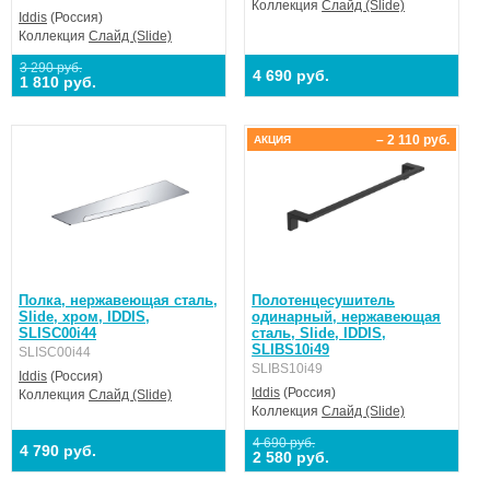
Коллекция
Слайд (Slide)
Iddis
(Россия)
Коллекция
Слайд (Slide)
3 290 руб.
4 690 руб.
1 810 руб.
– 2 110 руб.
АКЦИЯ
Полка, нержавеющая сталь,
Полотенцесушитель
Slide, хром, IDDIS,
одинарный, нержавеющая
SLISC00i44
сталь, Slide, IDDIS,
SLIBS10i49
SLISC00i44
SLIBS10i49
Iddis
(Россия)
Iddis
(Россия)
Коллекция
Слайд (Slide)
Коллекция
Слайд (Slide)
4 690 руб.
4 790 руб.
2 580 руб.