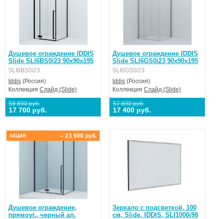
Душевое ограждение IDDIS
Душевое ограждение IDDIS
Slide SLI6BS0i23 90x90x195
Slide SLI6GS0i23 90x90x195
SLI6BS0i23
SLI6GS0i23
Iddis
(Россия)
Iddis
(Россия)
Коллекция
Слайд (Slide)
Коллекция
Слайд (Slide)
58 890 руб.
57 890 руб.
17 700 руб.
17 400 руб.
– 23 900 руб.
АКЦИЯ
Душевое ограждение,
Зеркало с подсветкой, 100
прямоуг., черный ал.
см, Slide, IDDIS, SLI1000i98