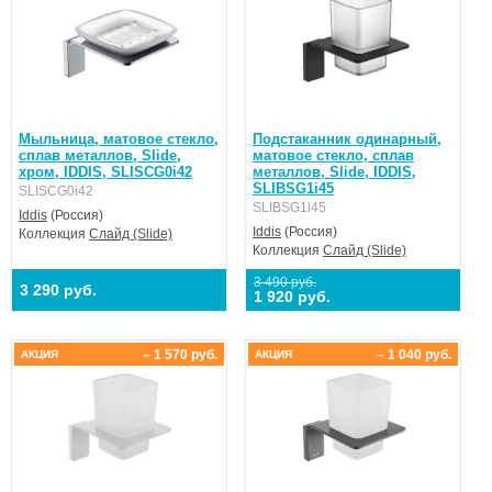
Мыльница, матовое стекло,
Подстаканник одинарный,
сплав металлов, Slide,
матовое стекло, сплав
хром, IDDIS, SLISCG0i42
металлов, Slide, IDDIS,
SLIBSG1i45
SLISCG0i42
SLIBSG1i45
Iddis
(Россия)
Iddis
(Россия)
Коллекция
Слайд (Slide)
Коллекция
Слайд (Slide)
3 490 руб.
3 290 руб.
1 920 руб.
– 1 570 руб.
– 1 040 руб.
АКЦИЯ
АКЦИЯ