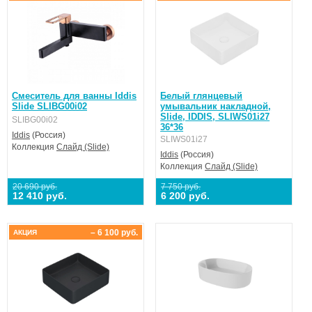
Смеситель для ванны Iddis
Белый глянцевый
Slide SLIBG00i02
умывальник накладной,
Slide, IDDIS, SLIWS01i27
SLIBG00i02
36*36
Iddis
(Россия)
SLIWS01i27
Коллекция
Слайд (Slide)
Iddis
(Россия)
Коллекция
Слайд (Slide)
20 690 руб.
7 750 руб.
12 410 руб.
6 200 руб.
– 6 100 руб.
АКЦИЯ