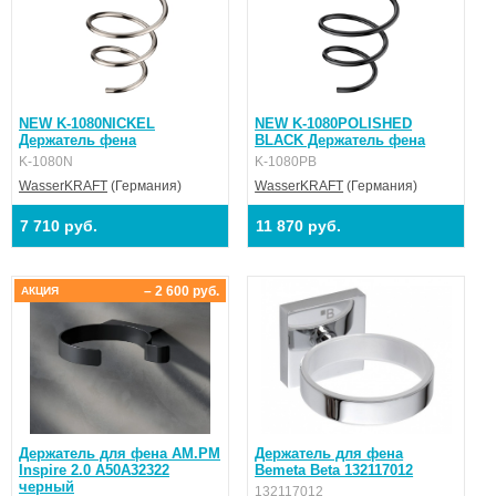
NEW K-1080NICKEL
NEW K-1080POLISHED
Держатель фена
BLACK Держатель фена
K-1080N
K-1080PB
WasserKRAFT
(Германия)
WasserKRAFT
(Германия)
7 710 руб.
11 870 руб.
– 2 600 руб.
АКЦИЯ
Держатель для фена AM.PM
Держатель для фена
Inspire 2.0 A50A32322
Bemeta Beta 132117012
черный
132117012