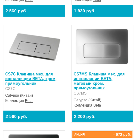
2 560 руб.
1 930 руб.
CS7C Клавиша мех. для
CS7MS Клавиша мех. для
инсталляции BETA, хром,
инсталляции BETA,
прямоугольник
матовый хром,
прямоугольник
CS7C
CS7MS
Calypso
(Китай)
Calypso
(Китай)
Коллекция
Beta
Коллекция
Beta
2 560 руб.
2 200 руб.
– 672 руб.
АКЦИЯ