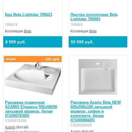
Бра Beta Lightstar 785623
Люстра потолочная Beta
Lightstar 785083
785623
785083
Коллекция
Beta
Коллекция
Beta
8 999 руб.
55 999 руб.
– 691 руб.
АКЦИЯ
Раковина подвесная
Раковина Azario Beta NEW
AZARIO Elegance 592х59290
600х550х100 литьевой
литьевой мрамор, белая
мрамор, сифон в
(CS00078300)
комплекте, белая
(CS00086605)
CS00078300
CS00086605
Azario
(Китай)
Azario
(Китай)