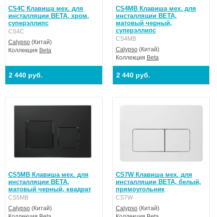
CS4C Клавиша мех. для
CS4MB Клавиша мех. для
инсталляции BETA, хром,
инсталляции BETA,
суперэллипс
матовый черный,
суперэллипс
CS4C
CS4MB
Calypso
(Китай)
Calypso
(Китай)
Коллекция
Beta
Коллекция
Beta
2 440 руб.
2 440 руб.
CS5MB Клавиша мех. для
CS7W Клавиша мех. для
инсталляции BETA,
инсталляции BETA, белый,
матовый черный, квадрат
прямоугольник
CS5MB
CS7W
Calypso
(Китай)
Calypso
(Китай)
Коллекция
Beta
Коллекция
Beta