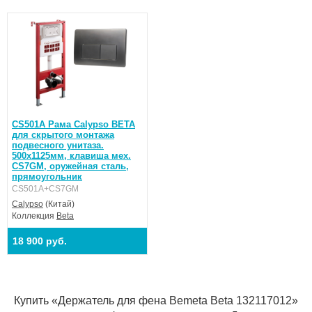
CS501A Рама Calypso BETA
для скрытого монтажа
подвесного унитаза.
500х1125мм, клавиша мех.
CS7GM, оружейная сталь,
прямоугольник
CS501A+CS7GM
Calypso
(Китай)
Коллекция
Beta
18 900 руб.
Купить «Держатель для фена Bemeta Beta 132117012»