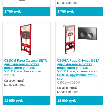
Коллекция
Beta
3 760 руб.
3 760 руб.
CS105M Рама Calypso BETA
CS501A Рама Calypso BETA
для скрытого монтажа
для скрытого монтажа
подвесного унитаза.
подвесного унитаза.
500х1125мм. Без кнопки.
500х1125мм, клавиша мех.
CS3GM, оружейная сталь,
CS105M
круг
Calypso
(Китай)
CS501A+CS3GM
Коллекция
Beta
Calypso
(Китай)
Коллекция
Beta
13 950 руб.
18 900 руб.