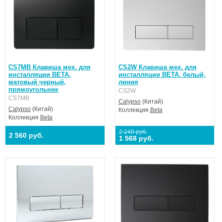
CS7MB Клавиша мех. для
CS2W Клавиша мех. для
инсталляции BETA,
инсталляции BETA, белый,
матовый черный,
линия
прямоугольник
CS2W
CS7MB
Calypso
(Китай)
Calypso
(Китай)
Коллекция
Beta
Коллекция
Beta
2 240 руб.
2 560 руб.
1 568 руб.