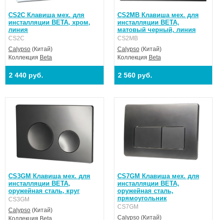
CS2C Клавиша мех. для
CS2MB Клавиша мех. для
инсталляции BETA, хром,
инсталляции BETA,
линия
матовый черный, линия
CS2C
CS2MB
Calypso
(Китай)
Calypso
(Китай)
Коллекция
Beta
Коллекция
Beta
2 440 руб.
2 560 руб.
CS3GM Клавиша мех. для
CS7GM Клавиша мех. для
инсталляции BETA,
инсталляции BETA,
оружейная сталь, круг
оружейная сталь,
прямоугольник
CS3GM
CS7GM
Calypso
(Китай)
Calypso
(Китай)
Коллекция
Beta