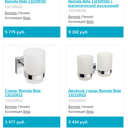
Bemeta Beta 132109102
Bemeta Beta 132109182 с
магнетической мыльницей
132109102
132109182
Bemeta
(Чехия)
Bemeta
(Чехия)
Коллекция
Beta
Коллекция
Beta
5 775 руб.
9 162 руб.
Стакан Bemeta Beta
Двойной стакан Bemeta Beta
132110012
132110022
132110012
132110022
Bemeta
(Чехия)
Bemeta
(Чехия)
Коллекция
Beta
Коллекция
Beta
3 577 руб.
5 434 руб.