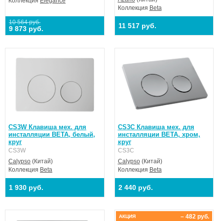
Коллекция
Elegance
Коллекция
Beta
10 564 руб.
11 517 руб.
9 873 руб.
CS3W Клавиша мех. для
CS3C Клавиша мех. для
инсталляции BETA, белый,
инсталляции BETA, хром,
круг
круг
CS3W
CS3C
Calypso
(Китай)
Calypso
(Китай)
Коллекция
Beta
Коллекция
Beta
1 930 руб.
2 440 руб.
– 482 руб.
АКЦИЯ