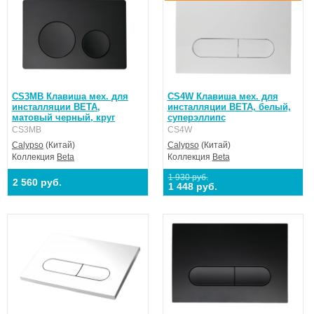
CS3MB Клавиша мех. для
CS4W Клавиша мех. для
инсталляции BETA,
инсталляции BETA, белый,
матовый черный, круг
суперэллипс
CS3MB
CS4W
Calypso
(Китай)
Calypso
(Китай)
Коллекция
Beta
Коллекция
Beta
1 930 руб.
2 560 руб.
1 448 руб.