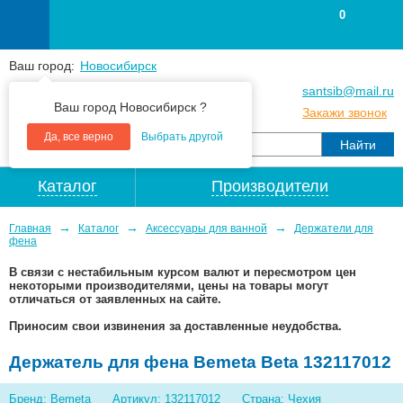
0
Ваш город:
Новосибирск
+7
(383
) 383 25 15
santsib@mail.ru
Ваш город Новосибирск ?
+7
(383
) 213 79 30
Закажи звонок
Да, все верно
Выбрать другой
Каталог
Производители
→
→
→
Главная
Каталог
Аксессуары для ванной
Держатели для
фена
В связи с нестабильным курсом валют и пересмотром цен
некоторыми производителями, цены на товары могут
отличаться от заявленных на сайте.
Приносим свои извинения за доставленные неудобства.
Держатель для фена Bemeta Beta 132117012
Бренд: Bemeta
Артикул: 132117012
Страна: Чехия