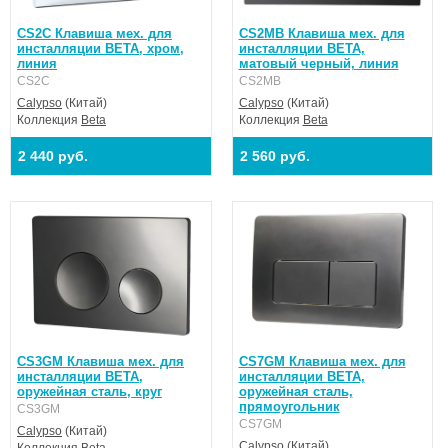
CS2C Клавиша мех. для
CS2MB Клавиша мех. для
инсталляции BETA, хром,
инсталляции BETA,
линия
матовый черный, линия
CS2C
CS2MB
Calypso
(Китай)
Calypso
(Китай)
Коллекция
Beta
Коллекция
Beta
2 440 руб.
2 560 руб.
CS3GM Клавиша мех. для
CS7GM Клавиша мех. для
инсталляции BETA,
инсталляции BETA,
оружейная сталь, круг
оружейная сталь,
прямоугольник
CS3GM
CS7GM
Calypso
(Китай)
Calypso
(Китай)