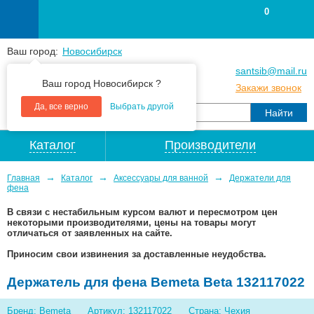
0
Ваш город:
Новосибирск
+7
(383
) 383 25 15
santsib@mail.ru
Ваш город Новосибирск ?
+7
(383
) 213 79 30
Закажи звонок
Да, все верно
Выбрать другой
Каталог
Производители
→
→
→
Главная
Каталог
Аксессуары для ванной
Держатели для
фена
В связи с нестабильным курсом валют и пересмотром цен
некоторыми производителями, цены на товары могут
отличаться от заявленных на сайте.
Приносим свои извинения за доставленные неудобства.
Держатель для фена Bemeta Beta 132117022
Бренд: Bemeta
Артикул: 132117022
Страна: Чехия