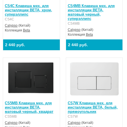
CS4C Клавиша мех. для
CS4MB Клавиша мех. для
инсталляции BETA, хром,
инсталляции BETA,
суперэллипс
матовый черный,
суперэллипс
CS4C
CS4MB
Calypso
(Китай)
Calypso
(Китай)
Коллекция
Beta
Коллекция
Beta
2 440 руб.
2 440 руб.
CS5MB Клавиша мех. для
CS7W Клавиша мех. для
инсталляции BETA,
инсталляции BETA, белый,
матовый черный, квадрат
прямоугольник
CS5MB
CS7W
Calypso
(Китай)
Calypso
(Китай)