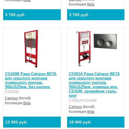
Коллекция
Beta
Коллекция
Beta
3 760 руб.
3 760 руб.
CS105M Рама Calypso BETA
CS501A Рама Calypso BETA
для скрытого монтажа
для скрытого монтажа
подвесного унитаза.
подвесного унитаза.
500х1125мм. Без кнопки.
500х1125мм, клавиша мех.
CS3GM, оружейная сталь,
CS105M
круг
Calypso
(Китай)
CS501A+CS3GM
Коллекция
Beta
Calypso
(Китай)
Коллекция
Beta
13 950 руб.
18 900 руб.