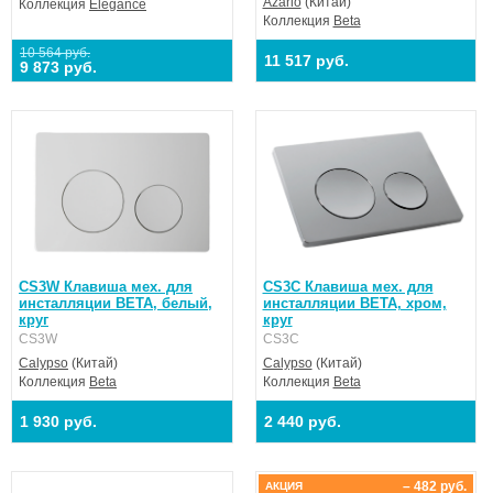
Azario
(Китай)
Коллекция
Elegance
Коллекция
Beta
10 564 руб.
11 517 руб.
9 873 руб.
CS3W Клавиша мех. для
CS3C Клавиша мех. для
инсталляции BETA, белый,
инсталляции BETA, хром,
круг
круг
CS3W
CS3C
Calypso
(Китай)
Calypso
(Китай)
Коллекция
Beta
Коллекция
Beta
1 930 руб.
2 440 руб.
– 482 руб.
АКЦИЯ