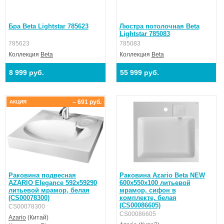
Бра Beta Lightstar 785623
Люстра потолочная Beta
Lightstar 785083
785623
785083
Коллекция
Beta
Коллекция
Beta
8 999 руб.
55 999 руб.
– 691 руб.
АКЦИЯ
Раковина подвесная
Раковина Azario Beta NEW
AZARIO Elegance 592х59290
600х550х100 литьевой
литьевой мрамор, белая
мрамор, сифон в
(CS00078300)
комплекте, белая
(CS00086605)
CS00078300
CS00086605
Azario
(Китай)