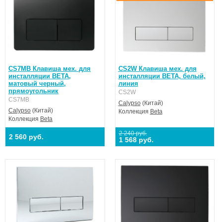
CS7MB Клавиша мех. для
CS2W Клавиша мех. для
инсталляции BETA,
инсталляции BETA, белый,
матовый черный,
линия
прямоугольник
CS2W
CS7MB
Calypso
(Китай)
Calypso
(Китай)
Коллекция
Beta
Коллекция
Beta
2 240 руб.
2 560 руб.
1 568 руб.