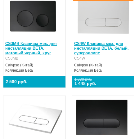
CS3MB Клавиша мех. для
CS4W Клавиша мех. для
инсталляции BETA,
инсталляции BETA, белый,
матовый черный, круг
суперэллипс
CS3MB
CS4W
Calypso
(Китай)
Calypso
(Китай)
Коллекция
Beta
Коллекция
Beta
1 930 руб.
2 560 руб.
1 448 руб.