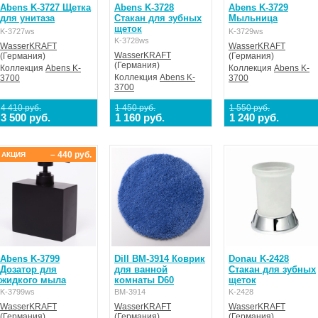
Abens K-3727 Щетка
Abens K-3728
Abens K-3729
для унитаза
Стакан для зубных
Мыльница
щеток
K-3727ws
K-3729ws
K-3728ws
WasserKRAFT
WasserKRAFT
WasserKRAFT
(Германия)
(Германия)
(Германия)
Коллекция
Abens K-
Коллекция
Abens K-
Коллекция
Abens K-
3700
3700
3700
4 410 руб.
1 450 руб.
1 550 руб.
3 500 руб.
1 160 руб.
1 240 руб.
– 440 руб.
АКЦИЯ
Abens K-3799
Dill BM-3914 Коврик
Donau K-2428
Дозатор для
для ванной
Стакан для зубных
жидкого мыла
комнаты D60
щеток
K-3799ws
BM-3914
K-2428
WasserKRAFT
WasserKRAFT
WasserKRAFT
(Германия)
(Германия)
(Германия)