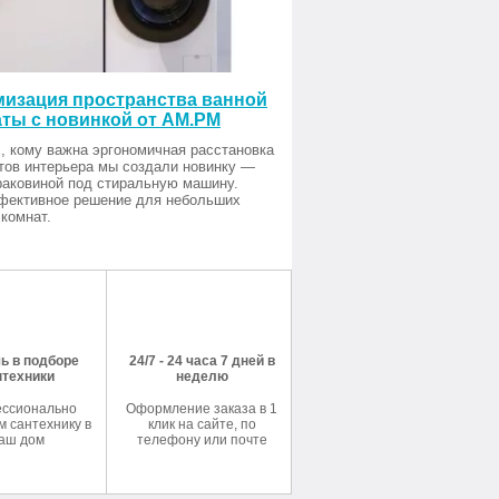
изация пространства ванной
ты с новинкой от AM.PM
, кому важна эргономичная расстановка
тов интерьера мы создали новинку —
раковиной под стиральную машину.
фективное решение для небольших
комнат.
ь в подборе
24/7 - 24 часа 7 дней в
нтехники
неделю
ссионально
Оформление заказа в 1
 сантехнику в
клик на сайте, по
аш дом
телефону или почте