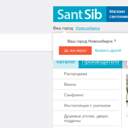
Ваш город:
Новосибирск
Ваш город Новосибирск ?
О компании
Акции
Да, все верно
Выбрать другой
Каталог
Производители
Распродажа
Ванны
Санфаянс
Инсталляции с унитазом
Душевые уголки, двери,
поддоны