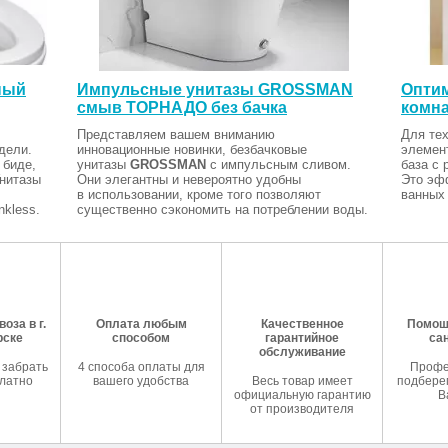
ный
Импульсные унитазы GROSSMAN
Оптим
смыв ТОРНАДО без бачка
комна
Представляем вашем вниманию
Для тех
дели.
инновационные новинки, безбачковые
элемен
 биде,
унитазы
GROSSMAN
с импульсным сливом.
база с 
Унитазы
Они элегантны и невероятно удобны
Это эф
в использовании, кроме того позволяют
ванных 
kless.
существенно сэкономить на потреблении воды.
оза в г.
Оплата любым
Качественное
Помош
рске
способом
гарантийное
са
обслуживание
 забрать
4 способа оплаты для
Профе
латно
вашего удобства
Весь товар имеет
подберем
официальную гарантию
В
от производителя