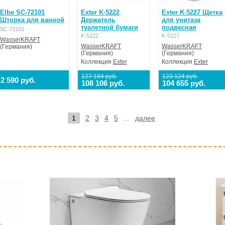
Elbe SC-72101
Exter K-5222
Exter K-5227 Щетка
Шторка для ванной
Держатель
для унитаза
туалетной бумаги
подвесная
SC-72101
K-5222
K-5227
WasserKRAFT
WasserKRAFT
WasserKRAFT
(Германия)
(Германия)
(Германия)
Коллекция
Exter
Коллекция
Exter
127 184 руб.
123 124 руб.
2 590 руб.
108 106 руб.
104 655 руб.
1
2
3
4
5
...
далее