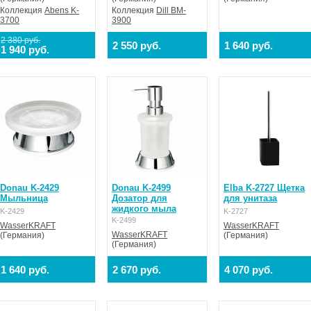
Коллекция
Abens K-
Коллекция
Dill BM-
3700
3900
2 380 руб.
2 550 руб.
1 640 руб.
1 940 руб.
Donau K-2429
Donau K-2499
Elba K-2727 Щетка
Мыльница
Дозатор для
для унитаза
жидкого мыла
K-2429
K-2727
K-2499
WasserKRAFT
WasserKRAFT
WasserKRAFT
(Германия)
(Германия)
(Германия)
1 640 руб.
2 670 руб.
4 070 руб.