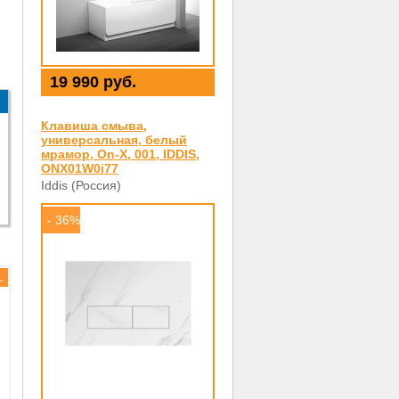
19 990 руб.
Клавиша смыва,
универсальная, белый
мрамор, On-X, 001, IDDIS,
ONX01W0i77
Iddis (Россия)
- 36%
.