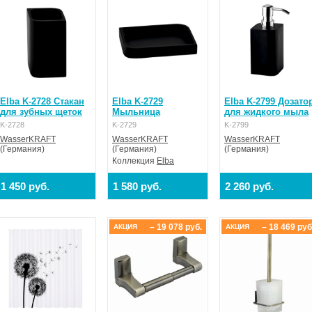
Elba K-2728 Стакан
Elba K-2729
Elba K-2799 Дозато
для зубных щеток
Мыльница
для жидкого мыла
K-2728
K-2729
K-2799
WasserKRAFT
WasserKRAFT
WasserKRAFT
(Германия)
(Германия)
(Германия)
Коллекция
Elba
1 450 руб.
1 580 руб.
2 260 руб.
– 19 078 руб.
– 18 469 руб
АКЦИЯ
АКЦИЯ