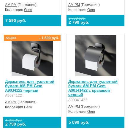
AM.PM
(Германия)
AM.PM
(Германия)
Коллекция
Gem
Коллекция
Gem
3 790 руб.
7 590 руб.
2 790 руб.
– 1 600 руб.
АКЦИЯ
Держатель для туалетной
Держатель для туалетной
бумаги AM.PM Gem
бумаги AM.PM Gem
A9034122 черный
A90341422 с крышкой
черный
A9034122
A90341422
AM.PM
(Германия)
AM.PM
(Германия)
Коллекция
Gem
Коллекция
Gem
4 390 руб.
5 090 руб.
2 790 руб.