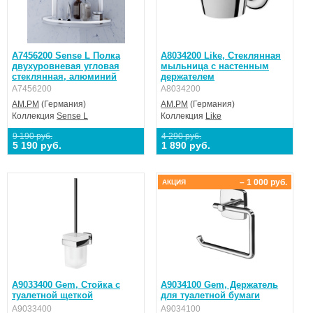
A7456200 Sense L Полка
A8034200 Like, Стеклянная
двухуровневая угловая
мыльница с настенным
стеклянная, алюминий
держателем
A7456200
A8034200
AM.PM
(Германия)
AM.PM
(Германия)
Коллекция
Sense L
Коллекция
Like
9 190 руб.
4 290 руб.
5 190 руб.
1 890 руб.
– 1 000 руб.
АКЦИЯ
A9033400 Gem, Стойка с
A9034100 Gem, Держатель
туалетной щеткой
для туалетной бумаги
A9033400
A9034100