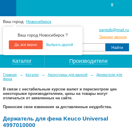
0
Ваш город:
Новосибирск
+7
(383
) 383 25 15
santsib@mail.ru
Ваш город Новосибирск ?
+7
(383
) 213 79 30
Закажи звонок
Да, все верно
Выбрать другой
Каталог
Производители
→
→
→
Главная
Каталог
Аксессуары для ванной
Держатели для
фена
В связи с нестабильным курсом валют и пересмотром цен
некоторыми производителями, цены на товары могут
отличаться от заявленных на сайте.
Приносим свои извинения за доставленные неудобства.
Держатель для фена Keuco Universal
4997010000