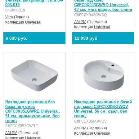
унитаза, микролифт Vitra 84-
базы под смес
003-019
C8FC0X043GWSQ Universal,
43 см, мягк квадр, бел глянц
84-003-019
C8FC0X043GWSQ
Vitra
(Турция)
AM.PM
(Германия)
Коллекция
Universal
Коллекция
Universal
6 690 руб.
12 990 руб.
Накладная раковина без
Накладная раковина с базой
базы под смес
под смес C8FC1X056GWOV
C8FC0X051GWRE Universal,
Universal, 56 см, овал, бел
51 см, прямоугольник, бел
глянц
глянц
C8FC1X056GWOV
C8FC0X051GWRE
AM.PM
(Германия)
AM.PM
(Германия)
Коллекция
Universal
Коллекция
Universal