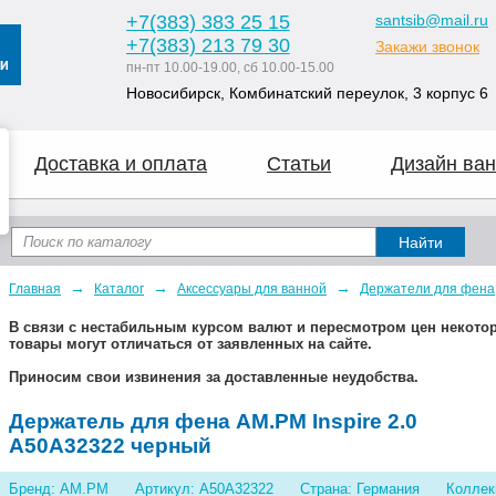
+7
(383
) 383 25 15
santsib@mail.ru
+7
(383
) 213 79 30
Закажи звонок
пн-пт 10.00-19.00, сб 10.00-15.00
Новосибирск, Комбинатский переулок, 3 корпус 6
Доставка и оплата
Статьи
Дизайн ван
→
→
→
Главная
Каталог
Аксессуары для ванной
Держатели для фена
В связи с нестабильным курсом валют и пересмотром цен некот
товары могут отличаться от заявленных на сайте.
Приносим свои извинения за доставленные неудобства.
Держатель для фена AM.PM Inspire 2.0
A50A32322 черный
Бренд: AM.PM
Артикул: A50A32322
Страна: Германия
Коллекц