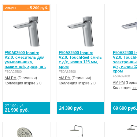
– 5 200 руб.
АКЦИЯ
F50A02500 Inspire
F50A82500 Inspire
F50A82400 I
V2.0, смеситель для
V2.0, TouchReel см-ль
V2.0, Touch
умывальника,
с д/к, излив 125 мм,
электронны
нажимной, хром, шт.
хром
д/к, излив 1
хром
F50A02500
F50A82500
F50A82400
AM.PM
(Германия)
AM.PM
(Германия)
AM.PM
(Герма
Коллекция
Inspire 2.0
Коллекция
Inspire 2.0
Коллекция
In
27 190 руб.
24 390 руб.
69 690 руб.
21 990 руб.