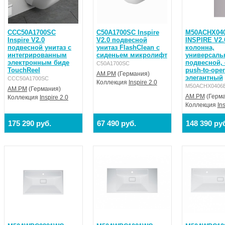
CCC50A1700SC
C50A1700SC Inspire
M50ACHX04
Inspire V2.0
V2.0 подвесной
INSPIRE V2.
подвесной унитаз с
унитаз FlashClean с
колонна,
интегрированным
сиденьем микролифт
универсаль
электронным биде
подвесной, 
C50A1700SC
TouchReel
push-to-open
AM.PM
(Германия)
элегантный
CCC50A1700SC
Коллекция
Inspire 2.0
M50ACHX0406
AM.PM
(Германия)
AM.PM
(Герма
Коллекция
Inspire 2.0
Коллекция
In
175 290 руб.
67 490 руб.
148 390 ру