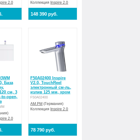
spire 2.0
Коллекция
Inspire 2.0
б.
148 390 руб.
03WM
F50A02400 Inspire
0, База
V2.0, TouchReel
у,
электронный см-ль,
120 см, 3
излив 125 мм, хром
-to-open,
F50A02400
в
AM.PM
(Германия)
WM
Коллекция
Inspire 2.0
ния)
spire 2.0
б.
78 790 руб.