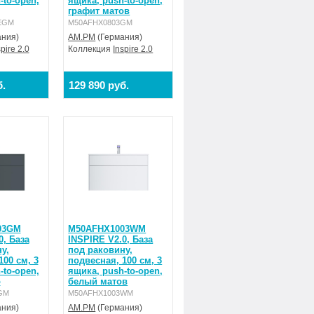
-to-open,
ящика, push-to-open,
графит матов
EGM
M50AFHX0803GM
ния)
AM.PM
(Германия)
spire 2.0
Коллекция
Inspire 2.0
б.
129 890 руб.
03GM
M50AFHX1003WM
0, База
INSPIRE V2.0, База
у,
под раковину,
100 см, 3
подвесная, 100 см, 3
-to-open,
ящика, push-to-open,
о
белый матов
GM
M50AFHX1003WM
ния)
AM.PM
(Германия)