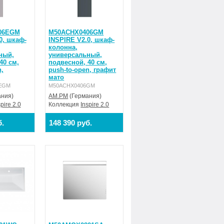
06EGM
M50ACHX0406GM
0, шкаф-
INSPIRE V2.0, шкаф-
колонна,
ный,
универсальный,
40 см,
подвесной, 40 см,
,
push-to-open, графит
мато
EGM
M50ACHX0406GM
ния)
AM.PM
(Германия)
spire 2.0
Коллекция
Inspire 2.0
б.
148 390 руб.