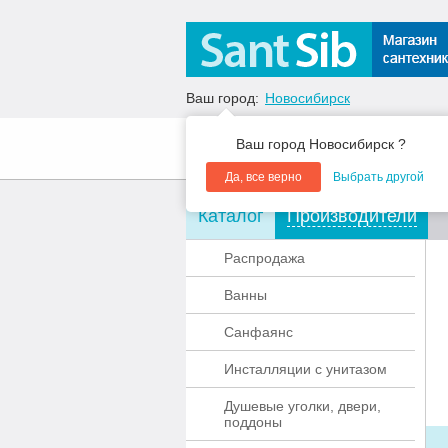
Ваш город:
Новосибирск
Ваш город Новосибирск ?
О компании
Акции
Да, все верно
Выбрать другой
Каталог
Производители
Распродажа
Ванны
Санфаянс
Инсталляции с унитазом
Душевые уголки, двери,
поддоны