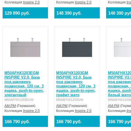
Коллекция
Inspire 2.0
Коллекция
Inspire 2.0
Коллекция
In
129 890 руб.
148 390 руб.
148 390 ру
M50AFHX1203EGM
M50AFHX1203GM
M50AFHX12
INSPIRE V2.0, База
INSPIRE V2.0, База
INSPIRE V2.
под раковину,
под раковину,
под раковин
подвесная, 120 см, 3
подвесная, 120 см, 3
подвесная, 
ящика, push-to-open,
ящика, push-to-open,
ящика, push
элегантный
графит мато
белый мато
M50AFHX1203EGM
M50AFHX1203GM
M50AFHX1203
AM.PM
(Германия)
AM.PM
(Германия)
AM.PM
(Герма
Коллекция
Inspire 2.0
Коллекция
Inspire 2.0
Коллекция
In
166 790 руб.
166 790 руб.
166 790 ру