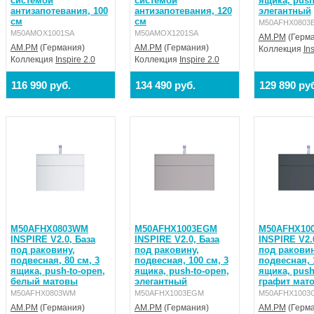
системой
системой
ящика, push
антизапотевания, 100
антизапотевания, 120
элегантный
см
см
M50AFHX0803
M50AMOX1001SA
M50AMOX1201SA
AM.PM
(Герма
AM.PM
(Германия)
AM.PM
(Германия)
Коллекция
In
Коллекция
Inspire 2.0
Коллекция
Inspire 2.0
116 990 руб.
134 490 руб.
129 890 ру
M50AFHX0803WM
M50AFHX1003EGM
M50AFHX10
INSPIRE V2.0, База
INSPIRE V2.0, База
INSPIRE V2.
под раковину,
под раковину,
под раковин
подвесная, 80 см, 3
подвесная, 100 см, 3
подвесная, 
ящика, push-to-open,
ящика, push-to-open,
ящика, push
белый матовы
элегантный
графит мат
M50AFHX0803WM
M50AFHX1003EGM
M50AFHX1003
AM.PM
(Германия)
AM.PM
(Германия)
AM.PM
(Герма