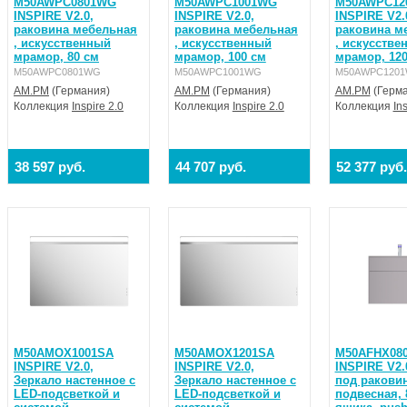
M50AWPC0801WG
M50AWPC1001WG
M50AWPC12
INSPIRE V2.0,
INSPIRE V2.0,
INSPIRE V2.
раковина мебельная
раковина мебельная
раковина м
, искусственный
, искусственный
, искусстве
мрамор, 80 см
мрамор, 100 см
мрамор, 120
M50AWPC0801WG
M50AWPC1001WG
M50AWPC120
AM.PM
(Германия)
AM.PM
(Германия)
AM.PM
(Герма
Коллекция
Inspire 2.0
Коллекция
Inspire 2.0
Коллекция
In
38 597 руб.
44 707 руб.
52 377 руб.
M50AMOX1001SA
M50AMOX1201SA
M50AFHX08
INSPIRE V2.0,
INSPIRE V2.0,
INSPIRE V2.
Зеркало настенное с
Зеркало настенное с
под раковин
LED-подсветкой и
LED-подсветкой и
подвесная, 