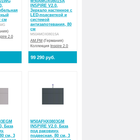
01WG
M50AMOX0801SA
0,
INSPIRE V2.0,
ебельная
Зеркало настенное с
нный
LED-подсветкой и
 см
системой
антизапотевания, 80
1WG
см
ния)
M50AMOX0801SA
spire 2.0
AM.PM
(Германия)
Коллекция
Inspire 2.0
99 290 руб.
03EGM
M50AFHX0803GM
0, База
INSPIRE V2.0, База
у,
под раковину,
80 см, 3
подвесная, 80 см, 3