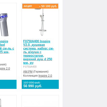
– 50 100 руб.
АКЦИЯ
nspire
F0750A400 Inspire
Reel
V2.0, душевая
й см-ль с
система, набор: см-
25 мм,
ль д/душа с
термостатом,
верхний душ d 250
мм, ру
ния)
F0750A400
spire 2.0
AM.PM
(Германия)
Коллекция
Inspire 2.0
107 090 руб.
56 990 руб.