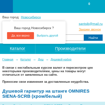
0
Ваш город:
Новосибирск
+7
(383
) 383 25 15
santsib@mail.ru
Ваш город Новосибирск ?
+7
(383
) 213 79 30
Закажи звонок
Да, все верно
Выбрать другой
Каталог
Производители
→
→
→
Главная
Каталог
Душ
Душевой набор
В связи с нестабильным курсом валют и пересмотром цен
некоторыми производителями, цены на товары могут
отличаться от заявленных на сайте.
Приносим свои извинения за доставленные неудобства.
Душевой гарнитур на штанге OMNIRES
SIENA-SCRB (хром/белый)