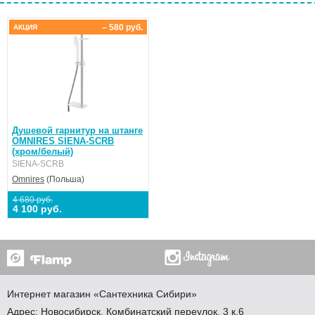
– 580 руб.
АКЦИЯ
Душевой гарнитур на штанге
OMNIRES SIENA-SCRB
(хром/белый)
SIENA-SCRB
Omnires
(Польша)
4 680 руб.
4 100 руб.
Интернет магазин
«Сантехника
Сибири»
Адрес:
Новосибирск
,
Комбинатский переулок, 3 к.6