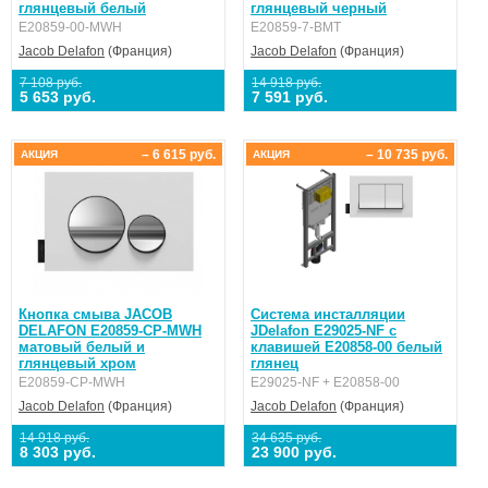
глянцевый белый
глянцевый черный
E20859-00-MWH
E20859-7-BMT
Jacob Delafon
(Франция)
Jacob Delafon
(Франция)
7 108 руб.
14 918 руб.
5 653 руб.
7 591 руб.
– 6 615 руб.
– 10 735 руб.
АКЦИЯ
АКЦИЯ
Кнопка смыва JACOB
Система инсталляции
DELAFON E20859-CP-MWH
JDelafon E29025-NF с
матовый белый и
клавишей E20858-00 белый
глянцевый хром
глянец
E20859-CP-MWH
E29025-NF + E20858-00
Jacob Delafon
(Франция)
Jacob Delafon
(Франция)
14 918 руб.
34 635 руб.
8 303 руб.
23 900 руб.