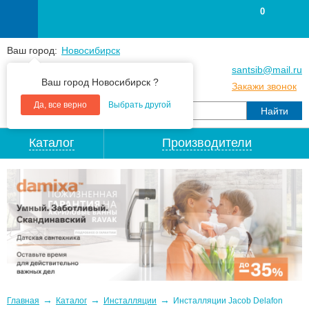
0
Ваш город:
Новосибирск
+7
(383
) 383 25 15
santsib@mail.ru
Ваш город Новосибирск ?
+7
(383
) 213 79 30
Закажи звонок
Да, все верно
Выбрать другой
Каталог
Производители
→
→
→
Главная
Каталог
Инсталляции
Инсталляции Jacob Delafon