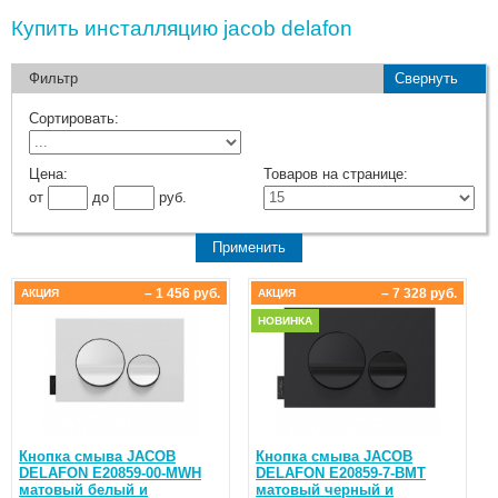
Купить инсталляцию jacob delafon
Фильтр
Свернуть
Сортировать:
Цена:
Товаров на странице:
от
до
руб.
– 1 456 руб.
– 7 328 руб.
АКЦИЯ
АКЦИЯ
НОВИНКА
Кнопка смыва JACOB
Кнопка смыва JACOB
DELAFON E20859-00-MWH
DELAFON E20859-7-BMT
матовый белый и
матовый черный и