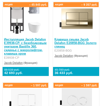
– 45 845 руб.
– 9 357 руб.
АКЦИЯ
АКЦИЯ
Инсталляция Jacob Delafon
Клавиша смыва Jacob
E39938-CP, с безободковым
Delafon E20858-BGG Золото
унитазом Bastille 360,
глянец
сиденье с микролифтом,
E20858-BGG
клавиша хром
Jacob Delafon
(Франция)
E39938-CP
Jacob Delafon
(Франция)
88 538 руб.
45 789 руб.
42 693 руб.
36 433 руб.
– 1 597 руб.
– 1 597 руб.
АКЦИЯ
АКЦИЯ