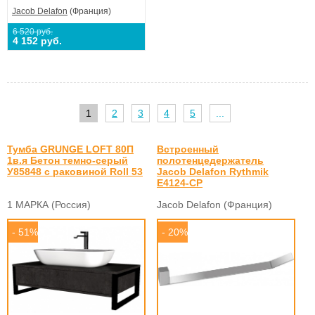
Jacob Delafon
(Франция)
6 520 руб.
4 152 руб.
1
2
3
4
5
...
Тумба GRUNGE LOFT 80П
Встроенный
1в.я Бетон темно-серый
полотенцедержатель
У85848 с раковиной Roll 53
Jacob Delafon Rythmik
E4124-CP
1 МАРКА (Россия)
Jacob Delafon (Франция)
- 51%
- 20%