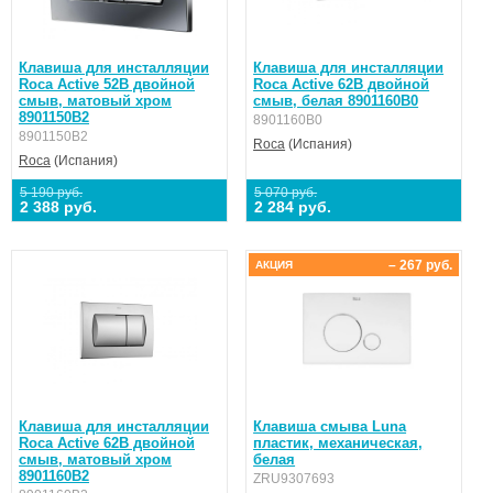
Клавиша для инсталляции
Клавиша для инсталляции
Roca Active 52B двойной
Roca Active 62B двойной
смыв, матовый хром
смыв, белая 8901160B0
8901150B2
8901160B0
8901150B2
Roca
(Испания)
Roca
(Испания)
5 190 руб.
5 070 руб.
2 388 руб.
2 284 руб.
– 267 руб.
АКЦИЯ
Клавиша для инсталляции
Клавиша смыва Luna
Roca Active 62B двойной
пластик, механическая,
смыв, матовый хром
белая
8901160B2
ZRU9307693