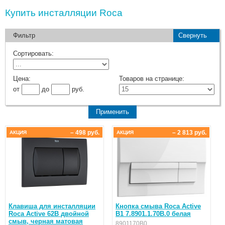
Купить инсталляции Roca
Фильтр
Свернуть
Сортировать:
Цена:
Товаров на странице:
от
до
руб.
– 498 руб.
– 2 813 руб.
АКЦИЯ
АКЦИЯ
Клавиша для инсталляции
Кнопка смыва Roca Active
Roca Active 62B двойной
B1 7.8901.1.70B.0 белая
смыв, черная матовая
8901170B0