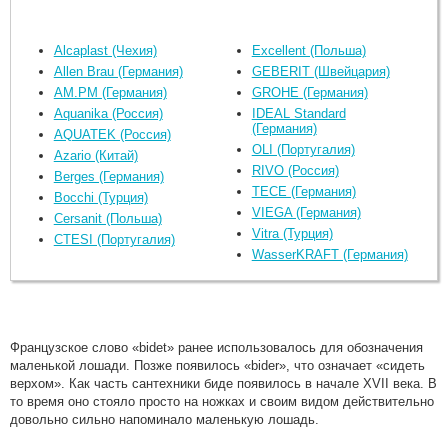
Alcaplast (Чехия)
Excellent (Польша)
Allen Brau (Германия)
GEBERIT (Швейцария)
AM.PM (Германия)
GROHE (Германия)
Aquanika (Россия)
IDEAL Standard
(Германия)
AQUATEK (Россия)
OLI (Португалия)
Azario (Китай)
RIVO (Россия)
Berges (Германия)
TECE (Германия)
Bocchi (Турция)
VIEGA (Германия)
Cersanit (Польша)
Vitra (Турция)
CTESI (Португалия)
WasserKRAFT (Германия)
Французское слово «bidet» ранее использовалось для обозначения
маленькой лошади. Позже появилось «bider», что означает «сидеть
верхом». Как часть сантехники биде появилось в начале XVII века. В
то время оно стояло просто на ножках и своим видом действительно
довольно сильно напоминало маленькую лошадь.