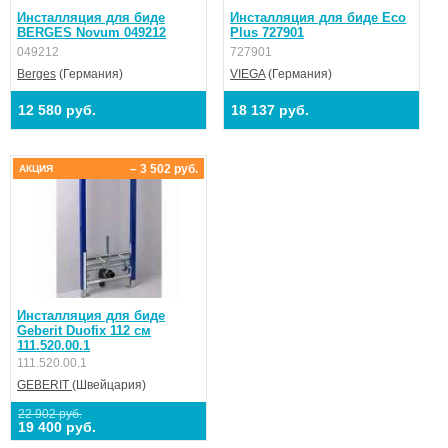
Инсталляция для биде
Инсталляция для биде Eco
BERGES Novum 049212
Plus 727901
049212
727901
Berges
(Германия)
VIEGA
(Германия)
12 580 руб.
18 137 руб.
– 3 502 руб.
АКЦИЯ
Инсталляция для биде
Geberit Duofix 112 см
111.520.00.1
111.520.00.1
GEBERIT
(Швейцария)
22 902 руб.
19 400 руб.