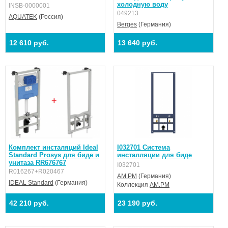
холодную воду
INSB-0000001
049213
AQUATEK
(Россия)
Berges
(Германия)
12 610 руб.
13 640 руб.
Комплект инсталяций Ideal
I032701 Система
Standard Prosys для биде и
инсталляции для биде
унитаза RR676767
I032701
R016267+R020467
AM.PM
(Германия)
IDEAL Standard
(Германия)
Коллекция
AM.PM
42 210 руб.
23 190 руб.