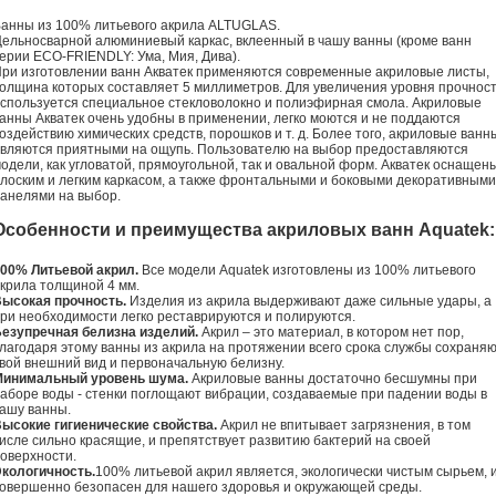
анны из 100% литьевого акрила ALTUGLAS.
ельносварной алюминиевый каркас, вклеенный в чашу ванны (кроме ванн
ерии ECO-FRIENDLY: Ума, Мия, Дива).
ри изготовлении ванн Акватек применяются современные акриловые листы,
олщина которых составляет 5 миллиметров. Для увеличения уровня прочнос
спользуется специальное стекловолокно и полиэфирная смола. Акриловые
анны Акватек очень удобны в применении, легко моются и не поддаются
оздействию химических средств, порошков и т. д. Более того, акриловые ванн
вляются приятными на ощупь. Пользователю на выбор предоставляются
одели, как угловатой, прямоугольной, так и овальной форм. Акватек оснащен
лоским и легким каркасом, а также фронтальными и боковыми декоративными
анелями на выбор.
Особенности и преимущества акриловых ванн Aquatek:
00% Литьевой акрил.
Все модели Aquatek изготовлены из 100% литьевого
крила толщиной 4 мм.
ысокая прочность.
Изделия из акрила выдерживают даже сильные удары, а
ри необходимости легко реставрируются и полируются.
езупречная белизна изделий.
Акрил – это материал, в котором нет пор,
лагодаря этому ванны из акрила на протяжении всего срока службы сохраня
вой внешний вид и первоначальную белизну.
Минимальный уровень шума.
Акриловые ванны достаточно бесшумны при
аборе воды - стенки поглощают вибрации, создаваемые при падении воды в
ашу ванны.
ысокие гигиенические свойства.
Акрил не впитывает загрязнения, в том
исле сильно красящие, и препятствует развитию бактерий на своей
оверхности.
кологичность.
100% литьевой акрил является, экологически чистым сырьем, 
овершенно безопасен для нашего здоровья и окружающей среды.