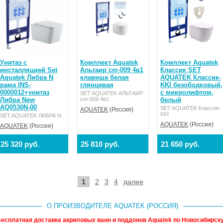
Унитаз с
Комплект Aquatek
Комплект Aquatek
инсталляцией Set
Альтаир cm-009 4в1
Классик SET
Aquatek Либра N
клавиша белая
AQUATEK Классик-
рама INS-
глянцевая
KKI безободковый,
0000012+унитаз
с микролифтом,
SET AQUATEK АЛЬТАИР
Либра New
cm-009 4в1
белый
AQ0530N-00
SET AQUATEK Классик-
AQUATEK
(Россия)
KKI
SET AQUATEK ЛИБРА N
AQUATEK
(Россия)
AQUATEK
(Россия)
25 320 руб.
25 810 руб.
21 650 руб.
1
2
3
4
далее
О ПРОИЗВОДИТЕЛЕ AQUATEK (РОССИЯ)
есплатная доставка акриловых ванн и поддонов Aquatek по Новосибирску