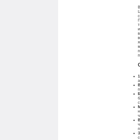
В
Ц
с
П
т
и
в
в
я
м
п
п
1
а
В
п
Б
б
с
н
ч
В
ч
п
Э
с