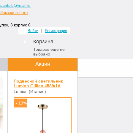
santsib@mail.ru
Закажи звонок
лок, 3 корпус 6
Войти
Регистрация
Корзина
0
Товаров еще не
выбрано
Акции
ных комнат
Контакты
Подвесной светильник
Lumion Gillian 4589/1A
Lumion (Италия)
- 13%