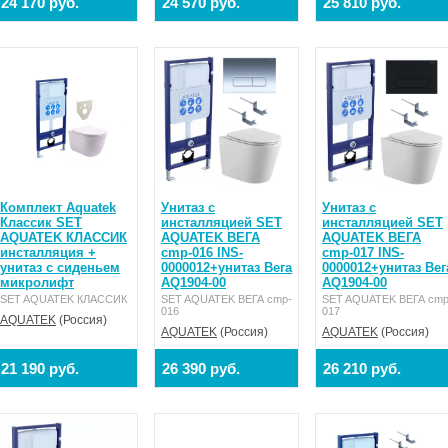
24 170 руб.
24 570 руб.
25 810 руб.
Комплект Aquatek
Унитаз с
Унитаз с
Классик SET
инсталляцией SET
инсталляцией SET
AQUATEK КЛАССИК
AQUATEK ВЕГА
AQUATEK ВЕГА
инсталляция +
cmp-016 INS-
cmp-017 INS-
унитаз с сиденьем
0000012+унитаз Вега
0000012+унитаз Вег
микролифт
AQ1904-00
AQ1904-00
SET AQUATEK КЛАССИК
SET AQUATEK ВЕГА cmp-
SET AQUATEK ВЕГА cmp
016
017
AQUATEK
(Россия)
AQUATEK
(Россия)
AQUATEK
(Россия)
21 190 руб.
26 390 руб.
26 210 руб.