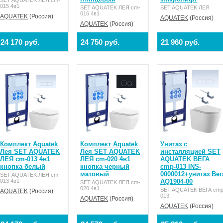
015 4в1
SET AQUATEK ЛЕЯ cm-
SET AQUATEK ЛЕЯ
016 4в1
AQUATEK
(Россия)
AQUATEK
(Россия)
AQUATEK
(Россия)
24 170 руб.
24 750 руб.
21 960 руб.
Комплект Aquatek
Комплект Aquatek
Унитаз с
Лея SET AQUATEK
Лея SET AQUATEK
инсталляцией SET
ЛЕЯ cm-013 4в1
ЛЕЯ cm-020 4в1
AQUATEK ВЕГА
кнопка белый
кнопка черный
cmp-013 INS-
матовый
0000012+унитаз Вег
SET AQUATEK ЛЕЯ cm-
013 4в1
AQ1904-00
SET AQUATEK ЛЕЯ cm-
020 4в1
SET AQUATEK ВЕГА cmp
AQUATEK
(Россия)
013
AQUATEK
(Россия)
AQUATEK
(Россия)