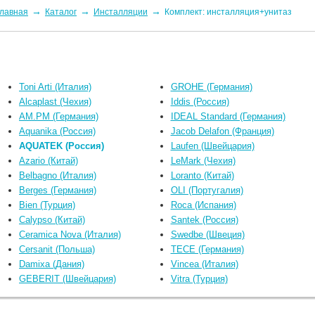
→
→
→
лавная
Каталог
Инсталляции
Комплект: инсталляция+унитаз
Toni Arti (Италия)
GROHE (Германия)
Alcaplast (Чехия)
Iddis (Россия)
AM.PM (Германия)
IDEAL Standard (Германия)
Aquanika (Россия)
Jacob Delafon (Франция)
AQUATEK (Россия)
Laufen (Швейцария)
Azario (Китай)
LeMark (Чехия)
Belbagno (Италия)
Loranto (Китай)
Berges (Германия)
OLI (Португалия)
Bien (Турция)
Roca (Испания)
Calypso (Китай)
Santek (Россия)
Ceramica Nova (Италия)
Swedbe (Швеция)
Cersanit (Польша)
TECE (Германия)
Damixa (Дания)
Vincea (Италия)
GEBERIT (Швейцария)
Vitra (Турция)