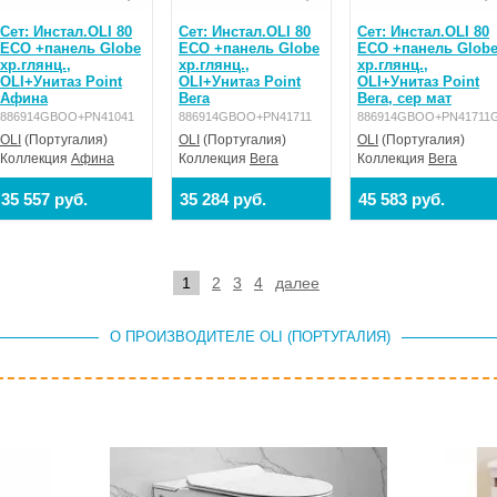
Сет: Инстал.OLI 80
Сет: Инстал.OLI 80
Сет: Инстал.OLI 80
ECO +панель Globe
ECO +панель Globe
ECO +панель Glob
хр.глянц.,
хр.глянц.,
хр.глянц.,
OLI+Унитаз Point
OLI+Унитаз Point
OLI+Унитаз Point
Афина
Вега
Вега, сер мат
886914GBOO+PN41041
886914GBOO+PN41711
886914GBOO+PN41711
OLI
(Португалия)
OLI
(Португалия)
OLI
(Португалия)
Коллекция
Афина
Коллекция
Вега
Коллекция
Вега
35 557 руб.
35 284 руб.
45 583 руб.
1
2
3
4
далее
О ПРОИЗВОДИТЕЛЕ OLI (ПОРТУГАЛИЯ)