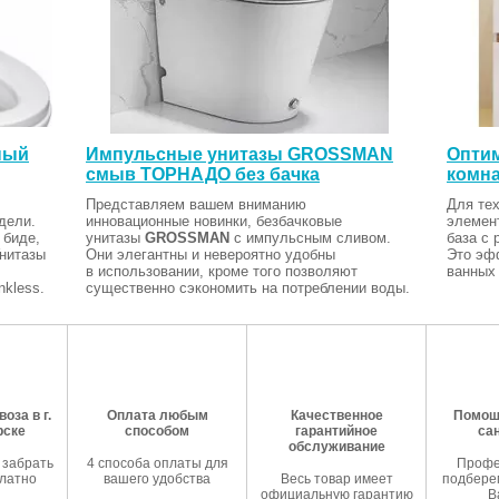
ный
Импульсные унитазы GROSSMAN
Оптим
смыв ТОРНАДО без бачка
комна
Представляем вашем вниманию
Для тех
дели.
инновационные новинки, безбачковые
элемен
 биде,
унитазы
GROSSMAN
с импульсным сливом.
база с 
Унитазы
Они элегантны и невероятно удобны
Это эф
в использовании, кроме того позволяют
ванных 
kless.
существенно сэкономить на потреблении воды.
оза в г.
Оплата любым
Качественное
Помош
рске
способом
гарантийное
са
обслуживание
 забрать
4 способа оплаты для
Профе
латно
вашего удобства
Весь товар имеет
подберем
официальную гарантию
В