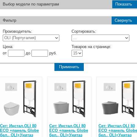
Выбор модели по параметрам
Показать
Фильтр
Свернуть
Производитель:
Сортировать:
Цена:
Товаров на странице:
от
до
руб.
Сет: Инстал.OLI 80
Сет: Инстал.OLI 80
Сет: Инстал.OLI 80
ECO +панель Globe
ECO +панель Globe
ECO +панель Glob
бел., OLI+Унитаз
бел., OLI+Унитаз
бел., OLI+Унитаз