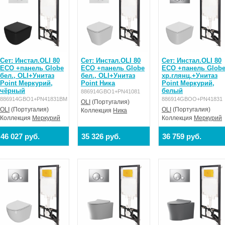
Сет: Инстал.OLI 80
Сет: Инстал.OLI 80
Сет: Инстал.OLI 80
ECO +панель Globe
ECO +панель Globe
ECO +панель Glob
бел., OLI+Унитаз
бел., OLI+Унитаз
хр.глянц.+Унитаз
Point Меркурий,
Point Ника
Point Меркурий,
чёрный
белый
886914GBO1+PN41081
886914GBO1+PN41831BM
886914GBOO+PN41831
OLI
(Португалия)
OLI
(Португалия)
OLI
(Португалия)
Коллекция
Ника
Коллекция
Меркурий
Коллекция
Меркурий
46 027 руб.
35 326 руб.
36 759 руб.