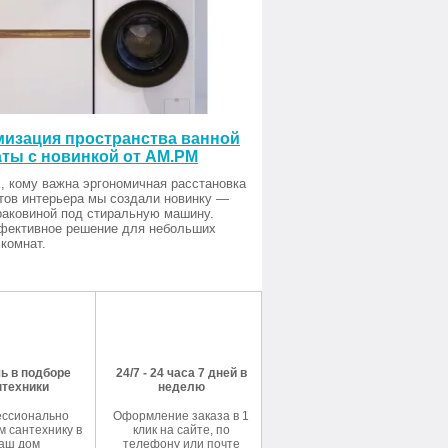
изация пространства ванной
ты с новинкой от AM.PM
, кому важна эргономичная расстановка
тов интерьера мы создали новинку —
раковиной под стиральную машину.
фективное решение для небольших
комнат.
ь в подборе
24/7 - 24 часа 7 дней в
нтехники
неделю
ссионально
Оформление заказа в 1
 сантехнику в
клик на сайте, по
аш дом
телефону или почте