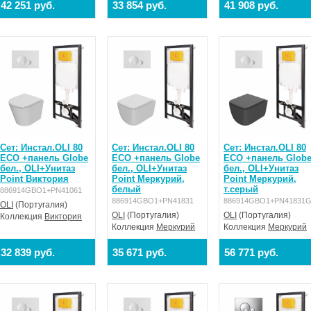
42 251 руб.
33 854 руб.
41 908 руб.
Сет: Инстал.OLI 80
Сет: Инстал.OLI 80
Сет: Инстал.OLI 80
ECO +панель Globe
ECO +панель Globe
ECO +панель Glob
бел., OLI+Унитаз
бел., OLI+Унитаз
бел., OLI+Унитаз
Point Виктория
Point Меркурий,
Point Меркурий,
белый
т.серый
886914GBO1+PN41061
886914GBO1+PN41831
886914GBO1+PN41831
OLI
(Португалия)
OLI
(Португалия)
OLI
(Португалия)
Коллекция
Виктория
Коллекция
Меркурий
Коллекция
Меркурий
32 839 руб.
35 671 руб.
56 771 руб.