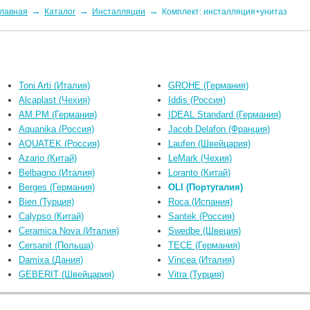
→
→
→
лавная
Каталог
Инсталляции
Комплект: инсталляция+унитаз
Toni Arti (Италия)
GROHE (Германия)
Alcaplast (Чехия)
Iddis (Россия)
AM.PM (Германия)
IDEAL Standard (Германия)
Aquanika (Россия)
Jacob Delafon (Франция)
AQUATEK (Россия)
Laufen (Швейцария)
Azario (Китай)
LeMark (Чехия)
Belbagno (Италия)
Loranto (Китай)
Berges (Германия)
OLI (Португалия)
Bien (Турция)
Roca (Испания)
Calypso (Китай)
Santek (Россия)
Ceramica Nova (Италия)
Swedbe (Швеция)
Cersanit (Польша)
TECE (Германия)
Damixa (Дания)
Vincea (Италия)
GEBERIT (Швейцария)
Vitra (Турция)