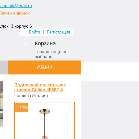
santsib@mail.ru
Закажи звонок
лок, 3 корпус 6
Войти
Регистрация
Корзина
0
Товаров еще не
выбрано
Акции
ных комнат
Контакты
Подвесной светильник
Lumion Gillian 4589/1A
Lumion (Италия)
- 13%