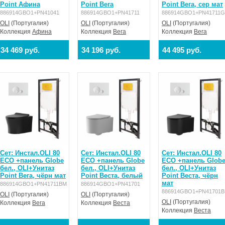
Point Афина
Point Вега
Point Вега, сер мат
886914GBO1+PN41041
886914GBO1+PN41711
886914GBO1+PN41711
OLI
(Португалия)
OLI
(Португалия)
OLI
(Португалия)
Коллекция
Афина
Коллекция
Вега
Коллекция
Вега
34 469 руб.
34 196 руб.
44 495 руб.
Сет: Инстал.OLI 80
Сет: Инстал.OLI 80
Сет: Инстал.OLI 80
ECO +панель Globe
ECO +панель Globe
ECO +панель Glob
бел., OLI+Унитаз
бел., OLI+Унитаз
бел., OLI+Унитаз
Point Вега, чёрн мат
Point Веста, белый
Point Веста, чёрн
мат
886914GBO1+PN41711BM
886914GBO1+PN41701
886914GBO1+PN41701
OLI
(Португалия)
OLI
(Португалия)
OLI
(Португалия)
Коллекция
Вега
Коллекция
Веста
Коллекция
Веста