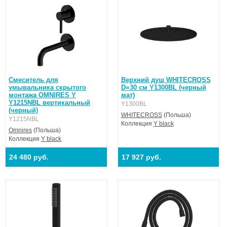
Смеситель для
Верхний душ WHITECROSS
умывальника скрытого
D=30 см Y1300BL (черный
монтажа OMNIRES Y
мат)
Y1215NBL вертикальный
Y1300BL
(черный)
WHITECROSS
(Польша)
Y1215NBL
Коллекция
Y black
Omnires
(Польша)
Коллекция
Y black
24 480 руб.
17 927 руб.