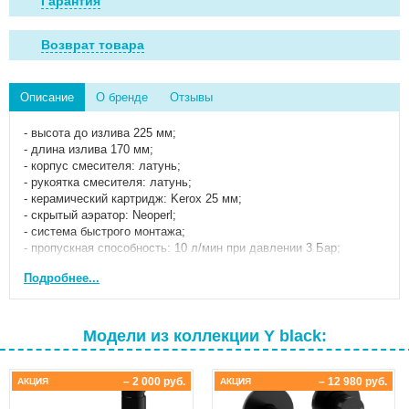
Гарантия
Возврат товара
Описание
О бренде
Отзывы
- высота до излива 225 мм;
- длина излива 170 мм;
- корпус смесителя: латунь;
- рукоятка смесителя: латунь;
- керамический картридж: Kerox 25 мм;
- скрытый аэратор: Neoperl;
- система быстрого монтажа;
- пропускная способность: 10 л/мин при давлении 3 Бар;
- гибкая подводка G 3/8 - 400 мм.
Подробнее...
Технология нанесения покрытия: порошковая покраска
Модели из коллекции Y black:
– 2 000 руб.
– 12 980 руб.
АКЦИЯ
АКЦИЯ