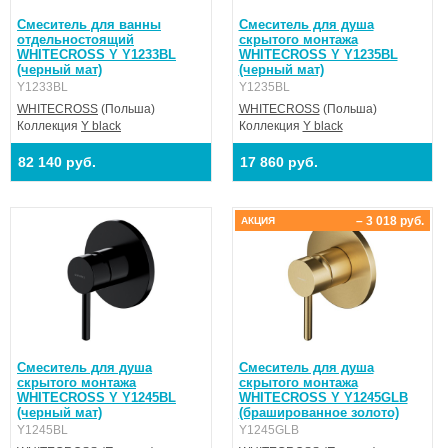
Смеситель для ванны
Смеситель для душа
отдельностоящий
скрытого монтажа
WHITECROSS Y Y1233BL
WHITECROSS Y Y1235BL
(черный мат)
(черный мат)
Y1233BL
Y1235BL
WHITECROSS
(Польша)
WHITECROSS
(Польша)
Коллекция
Y black
Коллекция
Y black
82 140 руб.
17 860 руб.
– 3 018 руб.
АКЦИЯ
Смеситель для душа
Смеситель для душа
скрытого монтажа
скрытого монтажа
WHITECROSS Y Y1245BL
WHITECROSS Y Y1245GLB
(черный мат)
(брашированное золото)
Y1245BL
Y1245GLB