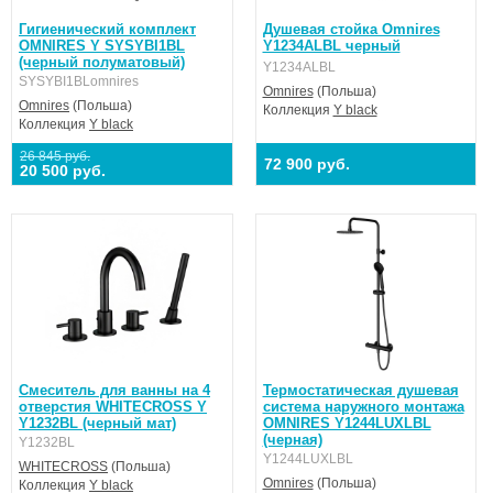
Гигиенический комплект
Душевая стойка Omnires
OMNIRES Y SYSYBI1BL
Y1234ALBL черный
(черный полуматовый)
Y1234ALBL
SYSYBI1BLomnires
Omnires
(Польша)
Omnires
(Польша)
Коллекция
Y black
Коллекция
Y black
26 845 руб.
72 900 руб.
20 500 руб.
Смеситель для ванны на 4
Термостатическая душевая
отверстия WHITECROSS Y
система наружного монтажа
Y1232BL (черный мат)
OMNIRES Y1244LUXLBL
(черная)
Y1232BL
Y1244LUXLBL
WHITECROSS
(Польша)
Omnires
(Польша)
Коллекция
Y black