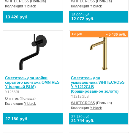
WHITECROSS
(Польша)
WHITECROSS
(Польша)
Коллекция
Y black
Коллекция
Y black
15 090 руб.
13 420 руб.
12 072 руб.
– 5 436 руб.
АКЦИЯ
Смеситель для мойки
Смеситель для
скрытого монтажа OMNIRES
умывальника WHITECROSS
Y (черный BLM)
Y Y1212GLB
(брашированное золото)
Y1256BL
Y1212GLB
Omnires
(Польша)
WHITECROSS
(Польша)
Коллекция
Y black
Коллекция
Y black
27 180 руб.
27 180 руб.
21 744 руб.