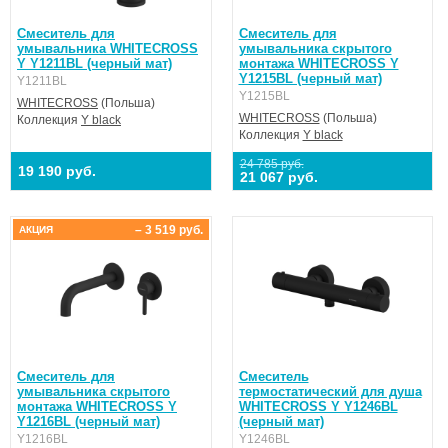
Смеситель для
Смеситель для
умывальника WHITECROSS
умывальника скрытого
Y Y1211BL (черный мат)
монтажа WHITECROSS Y
Y1215BL (черный мат)
Y1211BL
Y1215BL
WHITECROSS
(Польша)
WHITECROSS
(Польша)
Коллекция
Y black
Коллекция
Y black
24 785 руб.
19 190 руб.
21 067 руб.
– 3 519 руб.
АКЦИЯ
Смеситель для
Смеситель
умывальника скрытого
термостатический для душа
монтажа WHITECROSS Y
WHITECROSS Y Y1246BL
Y1216BL (черный мат)
(черный мат)
Y1216BL
Y1246BL