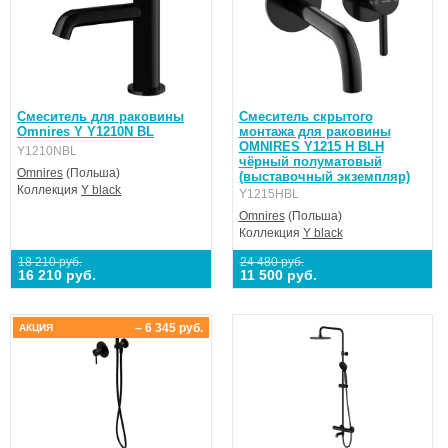
Смеситель для раковины
Смеситель скрытого
Omnires Y Y1210N BL
монтажа для раковины
OMNIRES Y1215 H BLH
Y1210NBL
чёрный полуматовый
Omnires
(Польша)
(выставочный экземпляр)
Коллекция
Y black
Y1215HBL
Omnires
(Польша)
Коллекция
Y black
18 210 руб.
24 480 руб.
16 210 руб.
11 500 руб.
– 6 345 руб.
АКЦИЯ