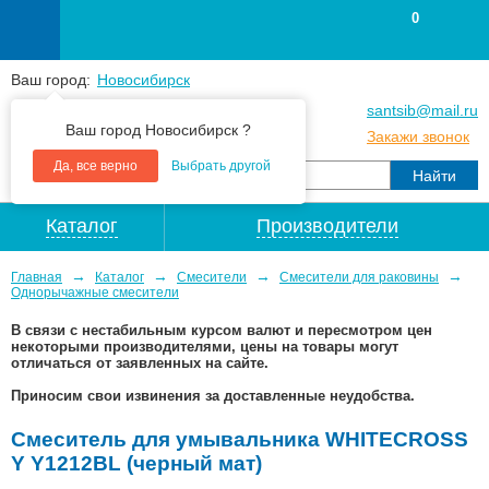
0
Ваш город:
Новосибирск
+7
(383
) 383 25 15
santsib@mail.ru
Ваш город Новосибирск ?
+7
(383
) 213 79 30
Закажи звонок
Да, все верно
Выбрать другой
Каталог
Производители
→
→
→
→
Главная
Каталог
Смесители
Смесители для раковины
Однорычажные смесители
В связи с нестабильным курсом валют и пересмотром цен
некоторыми производителями, цены на товары могут
отличаться от заявленных на сайте.
Приносим свои извинения за доставленные неудобства.
Смеситель для умывальника WHITECROSS
Y Y1212BL (черный мат)