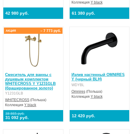
Коллекция
Y black
42 980 руб.
61 380 руб.
– 7 773 руб.
АКЦИЯ
Смеситель для ванны с
Излив настенный OMNIRES
душевым комплектом
Y (черный BLH)
WHITECROSS Y Y1231GLB
WDYBL
(брашированное золото)
Omnires
(Польша)
Y1231GLB
Коллекция
Y black
WHITECROSS
(Польша)
Коллекция
Y black
38 865 руб.
12 420 руб.
31 092 руб.