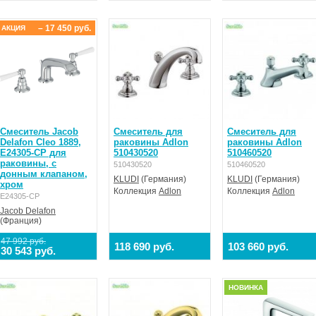
– 17 450 руб.
АКЦИЯ
Смеситель Jacob
Смеситель для
Смеситель для
Delafon Cleo 1889,
раковины Adlon
раковины Adlon
E24305-CP для
510430520
510460520
раковины, с
510430520
510460520
донным клапаном,
KLUDI
(Германия)
KLUDI
(Германия)
хром
Коллекция
Adlon
Коллекция
Adlon
E24305-CP
Jacob Delafon
(Франция)
47 992 руб.
118 690 руб.
103 660 руб.
30 543 руб.
НОВИНКА