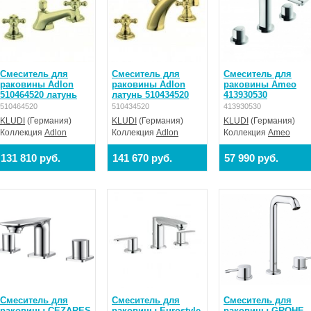
Смеситель для
Смеситель для
Смеситель для
раковины Adlon
раковины Adlon
раковины Ameo
510464520 латунь
латунь 510434520
413930530
510464520
510434520
413930530
KLUDI
(Германия)
KLUDI
(Германия)
KLUDI
(Германия)
Коллекция
Adlon
Коллекция
Adlon
Коллекция
Ameo
131 810 руб.
141 670 руб.
57 990 руб.
Смеситель для
Смеситель для
Смеситель для
раковины CEZARES
раковины Eurostyle
раковины GROHE