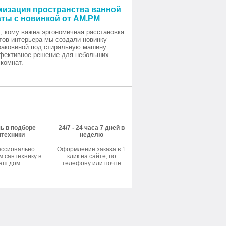
изация пространства ванной
ты с новинкой от AM.PM
, кому важна эргономичная расстановка
тов интерьера мы создали новинку —
раковиной под стиральную машину.
фективное решение для небольших
комнат.
ь в подборе
24/7 - 24 часа 7 дней в
нтехники
неделю
ссионально
Оформление заказа в 1
 сантехнику в
клик на сайте, по
аш дом
телефону или почте