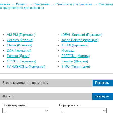
→
→
→
→
лавная
Каталог
Смесители
Смесители для раковины
Смесител
а три отверстия для раковины
AM.PM (Германия)
IDEAL Standard (Германия)
Cezares (Италия)
Jacob Delafon (Франция)
Clever (Испания)
KLUDI (Германия)
D&K (Германия)
Nicolazzi
Damixa (Дания)
PAFFONI (Италия)
GROHE (Германия)
Swedbe (Швеция)
HANSGROHE (Германия)
TIMO (Финляндия)
Выбор модели по параметрам
Показать
Фильтр
Свернуть
Производитель:
Сортировать: