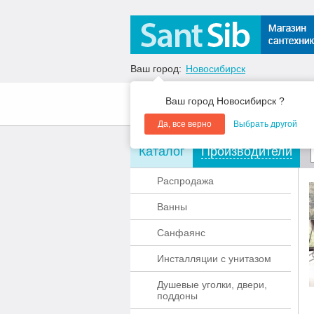
Ваш город:
Новосибирск
Ваш город Новосибирск ?
О компании
Акции
Да, все верно
Выбрать другой
Каталог
Производители
Распродажа
Ванны
Санфаянс
Инсталляции с унитазом
Душевые уголки, двери,
поддоны