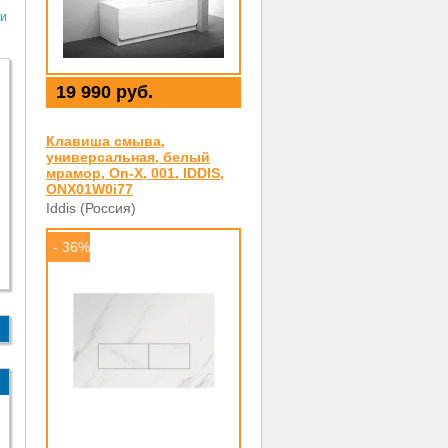
и
19 990 руб.
Клавиша смыва,
универсальная, белый
мрамор, On-X, 001, IDDIS,
ONX01W0i77
Iddis (Россия)
- 36%