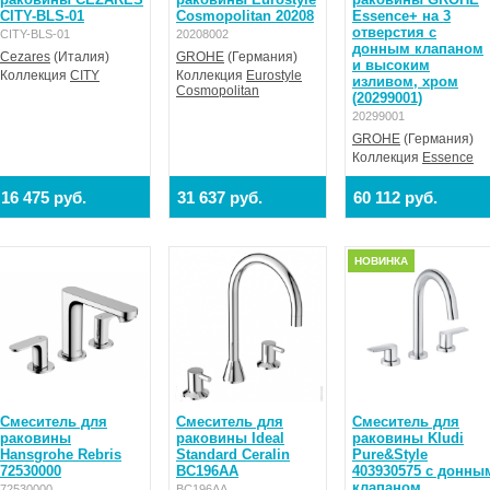
CITY-BLS-01
Cosmopolitan 20208
Essence+ на 3
отверстия с
CITY-BLS-01
20208002
донным клапаном
Cezares
(Италия)
GROHE
(Германия)
и высоким
Коллекция
CITY
Коллекция
Eurostyle
изливом, хром
Cosmopolitan
(20299001)
20299001
GROHE
(Германия)
Коллекция
Essence
16 475 руб.
31 637 руб.
60 112 руб.
НОВИНКА
Смеситель для
Смеситель для
Смеситель для
раковины
раковины Ideal
раковины Kludi
Hansgrohe Rebris
Standard Ceralin
Pure&Style
72530000
BC196AA
403930575 с донны
клапаном
72530000
BC196AA