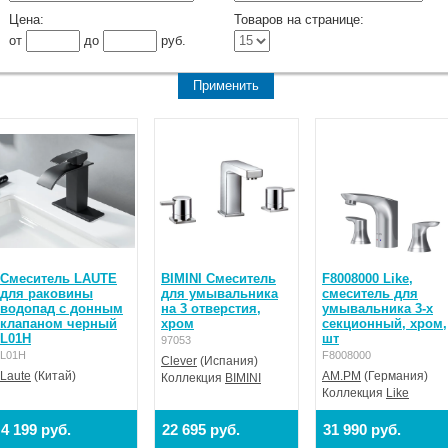
Цена:
Товаров на странице:
от
до
руб.
Смеситель LAUTE
BIMINI Смеситель
F8008000 Like,
для раковины
для умывальника
cмеситель для
водопад с донным
на 3 отверстия,
умывальника 3-x
клапаном черный
хром
секционный, хром,
L01H
шт
97053
L01H
F8008000
Clever
(Испания)
Laute
(Китай)
AM.PM
(Германия)
Коллекция
BIMINI
Коллекция
Like
4 199 руб.
22 695 руб.
31 990 руб.