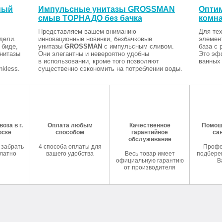
ный
Импульсные унитазы GROSSMAN
Оптим
смыв ТОРНАДО без бачка
комна
Представляем вашем вниманию
Для тех
дели.
инновационные новинки, безбачковые
элемен
 биде,
унитазы
GROSSMAN
с импульсным сливом.
база с 
Унитазы
Они элегантны и невероятно удобны
Это эф
в использовании, кроме того позволяют
ванных 
kless.
существенно сэкономить на потреблении воды.
оза в г.
Оплата любым
Качественное
Помош
рске
способом
гарантийное
са
обслуживание
 забрать
4 способа оплаты для
Профе
латно
вашего удобства
Весь товар имеет
подберем
официальную гарантию
В
от производителя