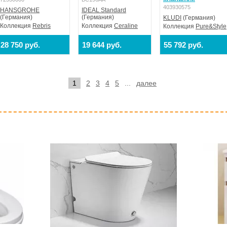
403930575
HANSGROHE
IDEAL Standard
(Германия)
(Германия)
KLUDI
(Германия)
Коллекция
Rebris
Коллекция
Ceraline
Коллекция
Pure&Style
28 750 руб.
19 644 руб.
55 792 руб.
1
2
3
4
5
...
далее