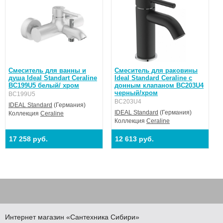
Смеситель для ванны и
Смеситель для раковины
душа Ideal Standart Ceraline
Ideal Standard Ceraline с
BC199U5 белый/ хром
донным клапаном BC203U4
черный/хром
BC199U5
BC203U4
IDEAL Standard
(Германия)
IDEAL Standard
(Германия)
Коллекция
Ceraline
Коллекция
Ceraline
17 258 руб.
12 613 руб.
Интернет магазин
«Сантехника
Сибири»