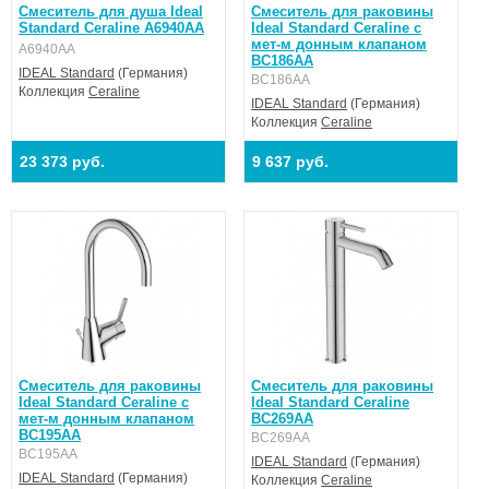
Смеситель для душа Ideal
Смеситель для раковины
Standard Ceraline A6940AA
Ideal Standard Ceraline с
мет-м донным клапаном
A6940AA
BC186AA
IDEAL Standard
(Германия)
BC186AA
Коллекция
Ceraline
IDEAL Standard
(Германия)
Коллекция
Ceraline
23 373 руб.
9 637 руб.
Смеситель для раковины
Смеситель для раковины
Ideal Standard Ceraline с
Ideal Standard Ceraline
мет-м донным клапаном
BC269AA
BC195AA
BC269AA
BC195AA
IDEAL Standard
(Германия)
IDEAL Standard
(Германия)
Коллекция
Ceraline