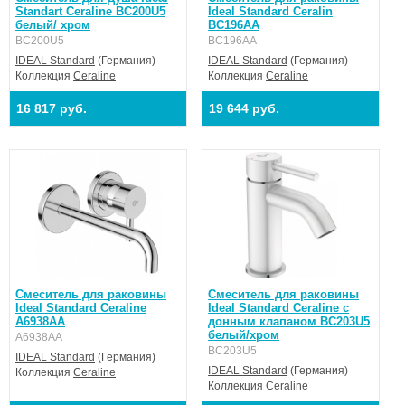
Standart Ceraline BC200U5
Ideal Standard Ceralin
белый/ хром
BC196AA
BC200U5
BC196AA
IDEAL Standard
(Германия)
IDEAL Standard
(Германия)
Коллекция
Ceraline
Коллекция
Ceraline
16 817 руб.
19 644 руб.
Смеситель для раковины
Смеситель для раковины
Ideal Standard Ceraline
Ideal Standard Ceraline с
A6938AA
донным клапаном BC203U5
белый/хром
A6938AA
BC203U5
IDEAL Standard
(Германия)
IDEAL Standard
(Германия)
Коллекция
Ceraline
Коллекция
Ceraline