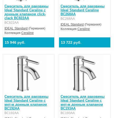
Смеситель для раковины
Смеситель для раковины
Ideal Standard Ceraline с
Ideal Standard Ceraline
донным клапаном click-
BC268AA
clack BC822AA
BC268AA
BC822AA
IDEAL Standard
(Германия)
IDEAL Standard
(Германия)
Коллекция
Ceraline
Коллекция
Ceraline
15 946 руб.
13 722 руб.
Смеситель для раковины
Смеситель для раковины
Ideal Standard Ceraline с
Ideal Standard Ceraline с
мет-м донным клапаном
мет-м донным клапаном
BC192AA
BC193AA
BC192AA
BC193AA