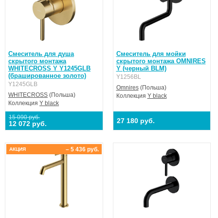
Смеситель для душа
Смеситель для мойки
скрытого монтажа
скрытого монтажа OMNIRES
WHITECROSS Y Y1245GLB
Y (черный BLM)
(брашированное золото)
Y1256BL
Y1245GLB
Omnires
(Польша)
WHITECROSS
(Польша)
Коллекция
Y black
Коллекция
Y black
15 090 руб.
27 180 руб.
12 072 руб.
– 5 436 руб.
АКЦИЯ