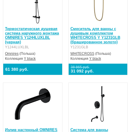
Термостатическая душевая
Смеситель для ванны с
система наружного монтажа
душевым комплектом
OMNIRES Y1244LUXLBL
WHITECROSS Y Y1231GLB
(черная)
(брашированное золото)
Y1244LUXLBL
Y1231GLB
Omnires
(Польша)
WHITECROSS
(Польша)
Коллекция
Y black
Коллекция
Y black
38 865 руб.
61 380 руб.
31 092 руб.
Излив настенный OMNIRES
Система для ванны