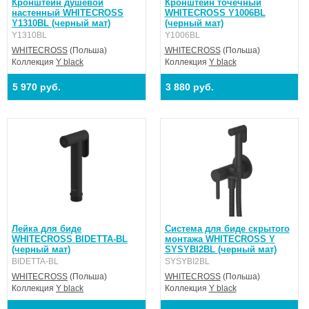
Кронштейн душевой
Кронштейн точечный
настенный WHITECROSS
WHITECROSS Y1006BL
Y1310BL (черный мат)
(черный мат)
Y1310BL
Y1006BL
WHITECROSS
(Польша)
WHITECROSS
(Польша)
Коллекция
Y black
Коллекция
Y black
5 970 руб.
3 880 руб.
Лейка для биде
Система для биде скрытого
WHITECROSS BIDETTA-BL
монтажа WHITECROSS Y
(черный мат)
SYSYBI2BL (черный мат)
BIDETTA-BL
SYSYBI2BL
WHITECROSS
(Польша)
WHITECROSS
(Польша)
Коллекция
Y black
Коллекция
Y black