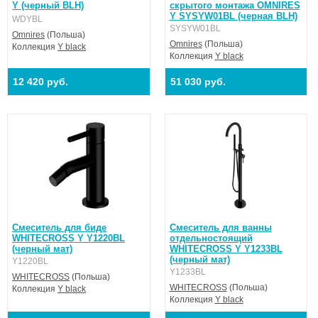
Y (черный BLH)
скрытого монтажа OMNIRES
Y SYSYW01BL (черная BLH)
WDYBL
SYSYW01BL
Omnires
(Польша)
Omnires
(Польша)
Коллекция
Y black
Коллекция
Y black
12 420 руб.
51 030 руб.
Смеситель для биде
Смеситель для ванны
WHITECROSS Y Y1220BL
отдельностоящий
(черный мат)
WHITECROSS Y Y1233BL
(черный мат)
Y1220BL
Y1233BL
WHITECROSS
(Польша)
WHITECROSS
(Польша)
Коллекция
Y black
Коллекция
Y black