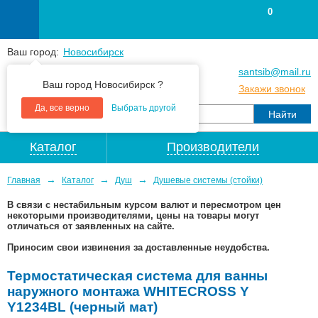
0
Ваш город:
Новосибирск
+7
(383
) 383 25 15
santsib@mail.ru
Ваш город Новосибирск ?
+7
(383
) 213 79 30
Закажи звонок
Да, все верно
Выбрать другой
Каталог
Производители
→
→
→
Главная
Каталог
Душ
Душевые системы (стойки)
В связи с нестабильным курсом валют и пересмотром цен
некоторыми производителями, цены на товары могут
отличаться от заявленных на сайте.
Приносим свои извинения за доставленные неудобства.
Термостатическая система для ванны
наружного монтажа WHITECROSS Y
Y1234BL (черный мат)