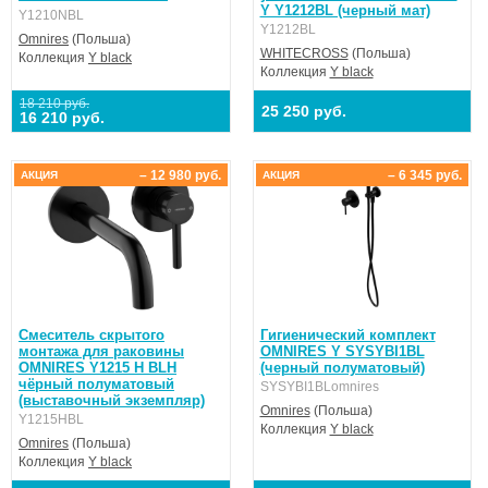
Y Y1212BL (черный мат)
Y1210NBL
Y1212BL
Omnires
(Польша)
WHITECROSS
(Польша)
Коллекция
Y black
Коллекция
Y black
18 210 руб.
25 250 руб.
16 210 руб.
– 12 980 руб.
– 6 345 руб.
АКЦИЯ
АКЦИЯ
Смеситель скрытого
Гигиенический комплект
монтажа для раковины
OMNIRES Y SYSYBI1BL
OMNIRES Y1215 H BLH
(черный полуматовый)
чёрный полуматовый
SYSYBI1BLomnires
(выставочный экземпляр)
Omnires
(Польша)
Y1215HBL
Коллекция
Y black
Omnires
(Польша)
Коллекция
Y black