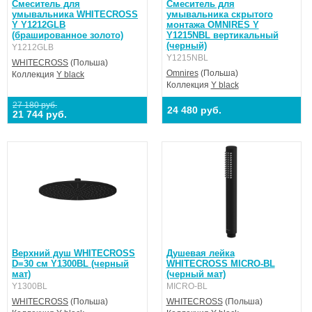
Смеситель для
Смеситель для
умывальника WHITECROSS
умывальника скрытого
Y Y1212GLB
монтажа OMNIRES Y
(брашированное золото)
Y1215NBL вертикальный
(черный)
Y1212GLB
Y1215NBL
WHITECROSS
(Польша)
Omnires
(Польша)
Коллекция
Y black
Коллекция
Y black
27 180 руб.
24 480 руб.
21 744 руб.
Верхний душ WHITECROSS
Душевая лейка
D=30 см Y1300BL (черный
WHITECROSS MICRO-BL
мат)
(черный мат)
Y1300BL
MICRO-BL
WHITECROSS
(Польша)
WHITECROSS
(Польша)