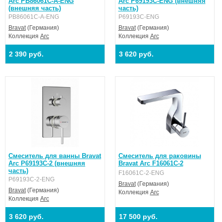
Arc PB86061C-A-ENG
Arc P69193C-ENG (внешняя
(внешняя часть)
часть)
PB86061C-A-ENG
P69193C-ENG
Bravat
(Германия)
Bravat
(Германия)
Коллекция
Arc
Коллекция
Arc
2 390 руб.
3 620 руб.
Смеситель для ванны Bravat
Смеситель для раковины
Arc P69193C-2 (внешняя
Bravat Arc F16061C-2
часть)
F16061C-2-ENG
P69193C-2-ENG
Bravat
(Германия)
Bravat
(Германия)
Коллекция
Arc
Коллекция
Arc
3 620 руб.
17 500 руб.