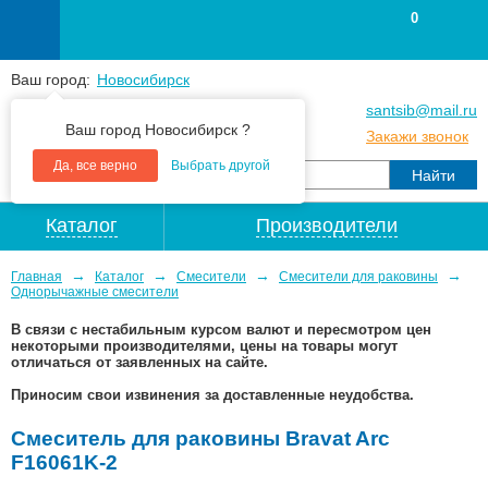
0
Ваш город:
Новосибирск
+7
(383
) 383 25 15
santsib@mail.ru
Ваш город Новосибирск ?
+7
(383
) 213 79 30
Закажи звонок
Да, все верно
Выбрать другой
Каталог
Производители
→
→
→
→
Главная
Каталог
Смесители
Смесители для раковины
Однорычажные смесители
В связи с нестабильным курсом валют и пересмотром цен
некоторыми производителями, цены на товары могут
отличаться от заявленных на сайте.
Приносим свои извинения за доставленные неудобства.
Смеситель для раковины Bravat Arc
F16061K-2