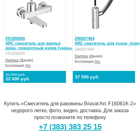
291000000
290007464
ARC смеситель для ванны/
ARC смеситель для кухни, пово
душа, поворотный излив (черный)
290007464
291000000
Damixa
(Дания)
Damixa
(Дания)
Коллекция
Arc
Коллекция
Arc
41 890 руб.
37 590 руб.
22 690 руб.
Купить «Смеситель для раковины Bravat Arc F16061K-2»
недорого легко, фото, видео, доставка. Для заказа
просто позвоните по телефону
+7 (383) 383 25 15