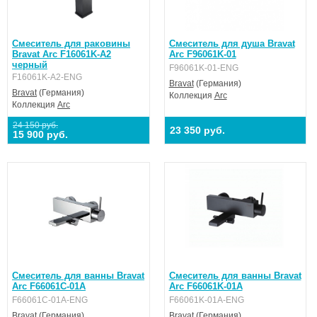
Смеситель для раковины
Смеситель для душа Bravat
Bravat Arc F16061K-A2
Arc F96061K-01
черный
F96061K-01-ENG
F16061K-A2-ENG
Bravat
(Германия)
Bravat
(Германия)
Коллекция
Arc
Коллекция
Arc
24 150 руб.
23 350 руб.
15 900 руб.
Смеситель для ванны Bravat
Смеситель для ванны Bravat
Arc F66061C-01A
Arc F66061K-01A
F66061C-01A-ENG
F66061K-01A-ENG
Bravat
(Германия)
Bravat
(Германия)