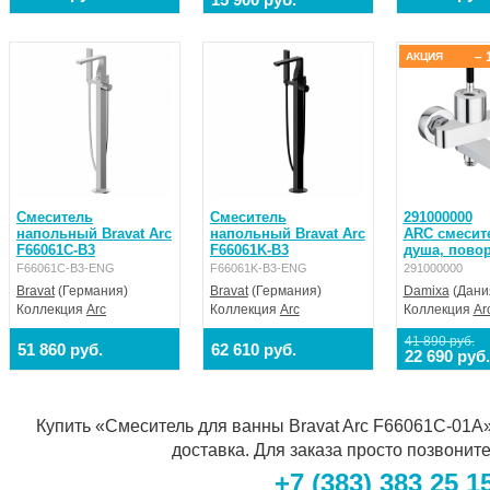
– 
АКЦИЯ
Смеситель
Смеситель
291000000
напольный Bravat Arc
напольный Bravat Arc
ARC смесит
F66061C-B3
F66061K-B3
душа, пово
F66061C-B3-ENG
F66061K-B3-ENG
291000000
Bravat
(Германия)
Bravat
(Германия)
Damixa
(Дани
Коллекция
Arc
Коллекция
Arc
Коллекция
Ar
41 890 руб.
51 860 руб.
62 610 руб.
22 690 руб.
Купить «Смеситель для ванны Bravat Arc F66061C-01A» 
доставка. Для заказа просто позвонит
+7 (383) 383 25 1