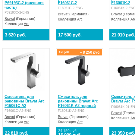
P69193C-2 (внешняя
F16061C-2
F16061K-2
часть)
F16061C-2-ENG
F16061K-2-EN
P69193C-2-ENG
Bravat
(Германия)
Bravat
(Герма
Bravat
(Германия)
Коллекция
Arc
Коллекция
Ar
Коллекция
Arc
3 620 руб.
17 500 руб.
21 010 руб.
– 8 250 руб.
АКЦИЯ
Смеситель для
Смеситель для
Смеситель 
раковины Bravat Arc
раковины Bravat Arc
Bravat Arc F
F16061C-A2
F16061K-A2 черный
F96061K-01-E
F16061C-A2-ENG
F16061K-A2-ENG
Bravat
(Герма
Bravat
(Германия)
Bravat
(Германия)
Коллекция
Ar
Коллекция
Arc
Коллекция
Arc
24 150 руб.
22 810 руб.
23 350 руб.
15 900 руб.