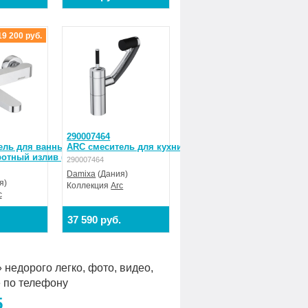
19 200 руб.
290007464
ель для ванны/
ARC смеситель для кухни, поворотный излив 236 мм
ротный излив (черный)
290007464
Damixa
(Дания)
я)
Коллекция
Arc
c
37 590 руб.
недорого легко, фото, видео,
е по телефону
5