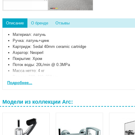
Описание
О бренде
Отзывы
Материал: латунь
Ручка: латунь+цинк
Картридж: Sedal 40mm ceramic cartridge
Аэратор: Neoperl
Покрытие: Хром
Поток воды: 20L/min @ 0.3MPa
Масса нетто: 4 кг
Размер: 500x410x250 мм
Подробнее...
Модели из коллекции Arc: