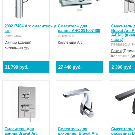
290217464 Arc смеситель для умывальника, поворотный излив 18
Смеситель для
Cмеситель 
шт
ванны ARC 291007400
Bravat Arc 
A-ENG (вне
290217464
291007400
часть)
Damixa
(Дания)
Коллекция
Arc
PB86061C-A-E
Коллекция
Arc
Bravat
(Герма
Коллекция
Ar
31 790 руб.
27 448 руб.
2 390 руб.
Смеситель для
Смеситель для
Смеситель 
ванны Bravat Arc
раковины Bravat Arc
раковины Br