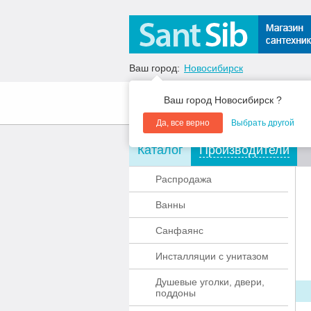
Ваш город:
Новосибирск
Ваш город Новосибирск ?
О компании
Акции
Да, все верно
Выбрать другой
Каталог
Производители
Распродажа
Ванны
Санфаянс
Инсталляции с унитазом
Душевые уголки, двери,
поддоны