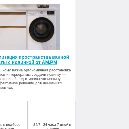
изация пространства ванной
ты с новинкой от AM.PM
, кому важна эргономичная расстановка
тов интерьера мы создали новинку —
раковиной под стиральную машину.
фективное решение для небольших
комнат.
ь в подборе
24/7 - 24 часа 7 дней в
нтехники
неделю