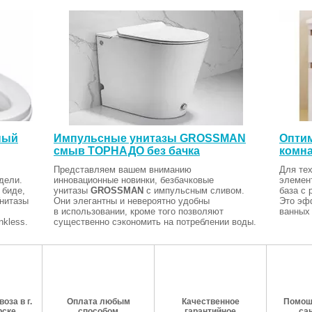
ный
Импульсные унитазы GROSSMAN
Оптим
смыв ТОРНАДО без бачка
комна
Представляем вашем вниманию
Для тех
дели.
инновационные новинки, безбачковые
элемен
 биде,
унитазы
GROSSMAN
с импульсным сливом.
база с 
Унитазы
Они элегантны и невероятно удобны
Это эф
в использовании, кроме того позволяют
ванных 
kless.
существенно сэкономить на потреблении воды.
оза в г.
Оплата любым
Качественное
Помош
рске
способом
гарантийное
са