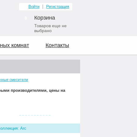
Войти
Регистрация
Корзина
0
Товаров еще не
выбрано
ных комнат
Контакты
нные смесители
орыми производителями, цены на
Видео о нас
A
оллекция: Arc