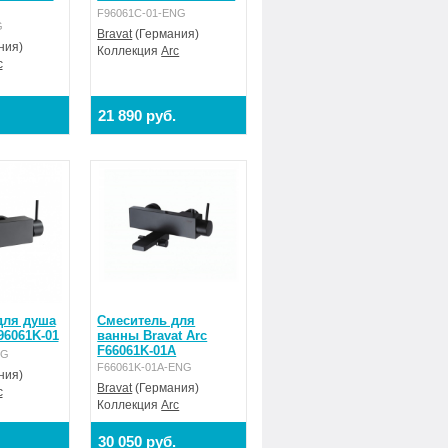
F96061C-01-ENG
G
Bravat
(Германия)
ния)
Коллекция
Arc
c
21 890 руб.
для душа
Смеситель для
96061K-01
ванны Bravat Arc
F66061K-01A
NG
F66061K-01A-ENG
ния)
Bravat
(Германия)
c
Коллекция
Arc
30 050 руб.