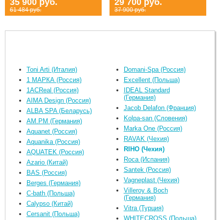
35 900 руб.
29 700 руб.
61 484 руб.
37 900 руб.
Toni Arti (Италия)
Domani-Spa (Россия)
1 МАРКА (Россия)
Excellent (Польша)
1ACReal (Россия)
IDEAL Standard
(Германия)
AIMA Design (Россия)
Jacob Delafon (Франция)
ALBA SPA (Беларусь)
Kolpa-san (Словения)
AM.PM (Германия)
Marka One (Россия)
Aquanet (Россия)
RAVAK (Чехия)
Aquanika (Россия)
RIHO (Чехия)
AQUATEK (Россия)
Roca (Испания)
Azario (Китай)
Santek (Россия)
BAS (Россия)
Vagneplast (Чехия)
Berges (Германия)
Villeroy & Boch
C-bath (Польша)
(Германия)
Calypso (Китай)
Vitra (Турция)
Cersanit (Польша)
WHITECROSS (Польша)