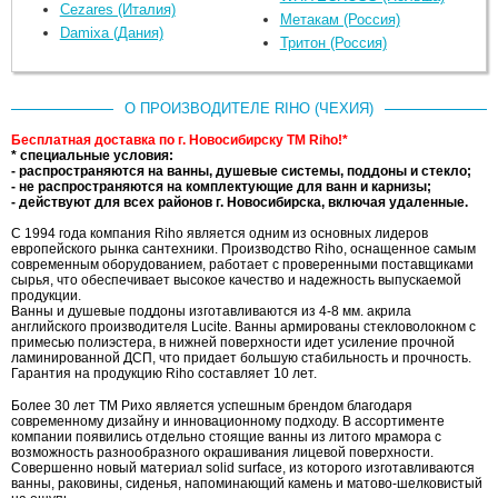
Cezares (Италия)
Метакам (Россия)
Damixa (Дания)
Тритон (Россия)
О ПРОИЗВОДИТЕЛЕ RIHO (ЧЕХИЯ)
Бесплатная доставка по г. Новосибирску ТМ Riho!*
* специальные условия:
- распространяются на ванны, душевые системы, поддоны и стекло;
- не распространяются на комплектующие для ванн и карнизы;
- действуют для всех районов г. Новосибирска, включая удаленные.
С 1994 года компания Riho является одним из основных лидеров
европейского рынка сантехники. Производство Riho, оснащенное самым
современным оборудованием, работает с проверенными поставщиками
сырья, что обеспечивает высокое качество и надежность выпускаемой
продукции.
Ванны и душевые поддоны изготавливаются из 4-8 мм. акрила
английского производителя Lucite. Ванны армированы стекловолокном с
примесью полиэстера, в нижней поверхности идет усиление прочной
ламинированной ДСП, что придает большую стабильность и прочность.
Гарантия на продукцию Riho составляет 10 лет.
Более 30 лет ТМ Рихо является успешным брендом благодаря
современному дизайну и инновационному подходу. В ассортименте
компании появились отдельно стоящие ванны из литого мрамора с
возможность разнообразного окрашивания лицевой поверхности.
Совершенно новый материал solid surface, из которого изготавливаются
ванны, раковины, сиденья, напоминающий камень и матово-шелковистый