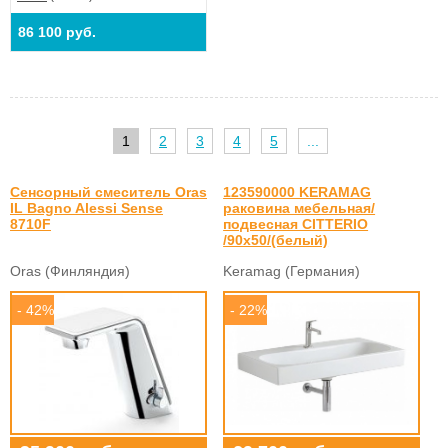
86 100 руб.
1
2
3
4
5
...
Сенсорный смеситель Oras
123590000 KERAMAG
IL Bagno Alessi Sense
раковина мебельная/
8710F
подвесная CITTERIO
/90x50/(белый)
Oras (Финляндия)
Keramag (Германия)
- 42%
- 22%