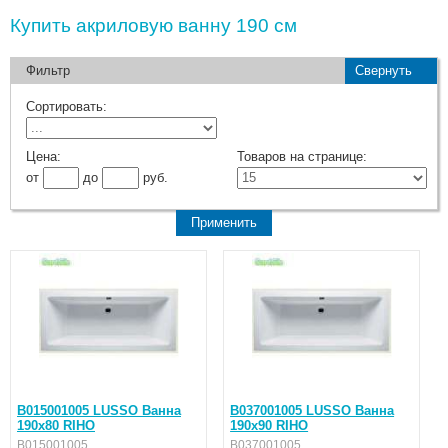
Купить акриловую ванну 190 см
Фильтр
Свернуть
Сортировать:
Цена:
Товаров на странице:
от
до
руб.
B015001005 LUSSO Ванна
B037001005 LUSSO Ванна
190x80 RIHO
190x90 RIHO
B015001005
B037001005