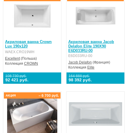
Акриловая ванна Crown
Акриловая ванна Jacob
Lux 190x120
Delafon Elite 190X90
E6D033RU-00
WAEX.CRO19WH
E6D033RU-00
Excellent
(Польша)
Jacob Delafon
(Франция)
Коллекция
CROWN
Коллекция
Elite
108 730 руб.
164 888 руб.
92 421 руб.
98 392 руб.
– 6 700 руб.
АКЦИЯ