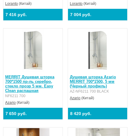
Loranto
(Китай)
Loranto
(Китай)
7 416 руб.
7 004 руб.
MERRIT Душевая шторка
Душевая шторка Azario
700*1500 пр-ль серебро,
MERRIT 700*1500, 5 мм
стекло прозр 5 мм. Easy
(Черный профиль)
Clean распашная
AZ-NF6211 700 BLACK
NF6211 700
Azario
(Китай)
Azario
(Китай)
7 650 руб.
8 420 руб.