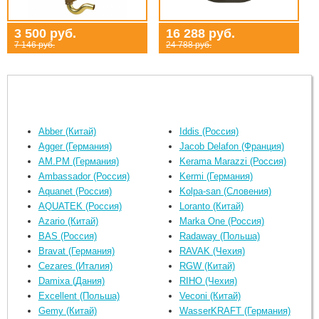
3 500 руб.
16 288 руб.
7 146 руб.
24 788 руб.
Abber (Китай)
Iddis (Россия)
Agger (Германия)
Jacob Delafon (Франция)
AM.PM (Германия)
Kerama Marazzi (Россия)
Ambassador (Россия)
Kermi (Германия)
Aquanet (Россия)
Kolpa-san (Словения)
AQUATEK (Россия)
Loranto (Китай)
Azario (Китай)
Marka One (Россия)
BAS (Россия)
Radaway (Польша)
Bravat (Германия)
RAVAK (Чехия)
Cezares (Италия)
RGW (Китай)
Damixa (Дания)
RIHO (Чехия)
Excellent (Польша)
Veconi (Китай)
Gemy (Китай)
WasserKRAFT (Германия)