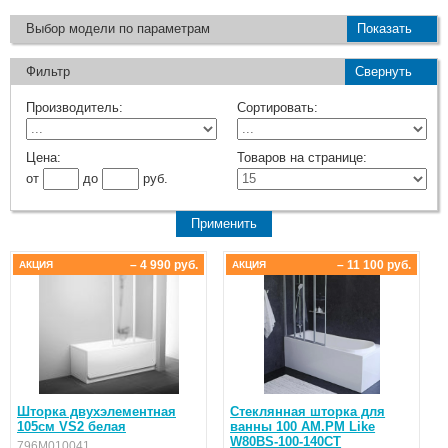
Выбор модели по параметрам
Показать
Фильтр
Свернуть
Производитель:
Сортировать:
Цена:
Товаров на странице:
от
до
руб.
– 4 990 руб.
– 11 100 руб.
АКЦИЯ
АКЦИЯ
Шторка двухэлементная
Стеклянная шторка для
105см VS2 белая
ванны 100 AM.PM Like
W80BS-100-140CT
796M010041