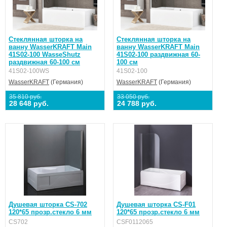
Стеклянная шторка на
Стеклянная шторка на
ванну WasserKRAFT Main
ванну WasserKRAFT Main
41S02-100 WasseShutz
41S02-100 раздвижная 60-
раздвижная 60-100 см
100 см
41S02-100WS
41S02-100
WasserKRAFT
(Германия)
WasserKRAFT
(Германия)
35 810 руб.
33 050 руб.
28 648 руб.
24 788 руб.
Душевая шторка CS-702
Душевая шторка CS-F01
120*65 прозр.стекло 6 мм
120*65 прозр.стекло 6 мм
CS702
CSF0112065