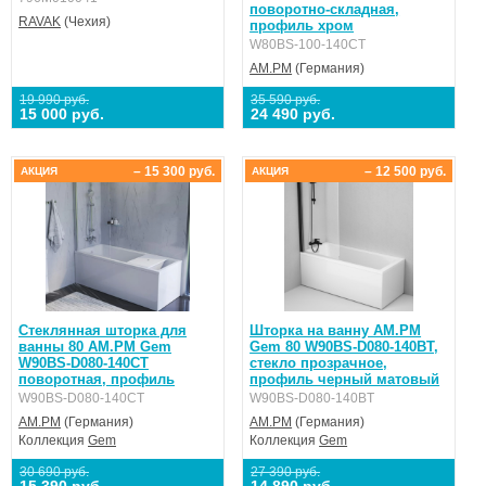
поворотно-складная,
RAVAK
(Чехия)
профиль хром
W80BS-100-140CT
AM.PM
(Германия)
19 990 руб.
35 590 руб.
15 000 руб.
24 490 руб.
– 15 300 руб.
– 12 500 руб.
АКЦИЯ
АКЦИЯ
Стеклянная шторка для
Шторка на ванну AM.PM
ванны 80 AM.PM Gem
Gem 80 W90BS-D080-140BT,
W90BS-D080-140CT
стекло прозрачное,
поворотная, профиль
профиль черный матовый
W90BS-D080-140CT
W90BS-D080-140BT
AM.PM
(Германия)
AM.PM
(Германия)
Коллекция
Gem
Коллекция
Gem
30 690 руб.
27 390 руб.
15 390 руб.
14 890 руб.