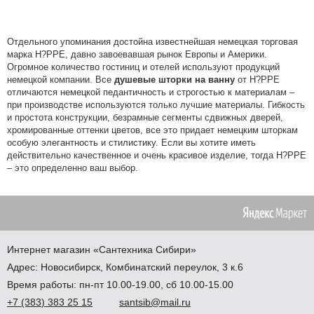
Отдельного упоминания достойна известнейшая немецкая торговая
марка H?PPE, давно завоевавшая рынок Европы и Америки.
Огромное количество гостиниц и отелей используют продукций
немецкой компании. Все
душевые
шторки на ванну
от H?PPE
отличаются немецкой педантичность и строгостью к материалам –
при производстве используются только лучшие материалы. Гибкость
и простота конструкции, безрамные сегменты сдвижных дверей,
хромированные оттенки цветов, все это придает немецким шторкам
особую элегантность и стилистику. Если вы хотите иметь
действительно качественное и очень красивое изделие, тогда H?PPE
– это определенно ваш выбор.
Интернет магазин
«Сантехника
Сибири»
Адрес:
Новосибирск
,
Комбинатский переулок, 3 к.6
Время работы: пн-пт 10.00-19.00, сб 10.00-15.00
+7
(383
) 383 25 15
santsib@mail.ru