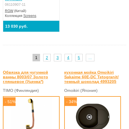
06110907-11
RGW
(Китай)
Коллекция
Screens
13 030 руб.
1
2
3
4
5
...
Обвязка для чугунной
кухонная мойка Omoikiri
ванны 8003/07 Золото
Sakaime 60E-DC Tetogranit/
глянцевое (Уценка*)
темный шоколад 4993205
TIMO (Финляндия)
Omoikiri (Япония)
- 51%
- 34%