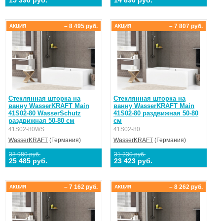
– 8 495 руб.
– 7 807 руб.
АКЦИЯ
АКЦИЯ
Стеклянная шторка на
Стеклянная шторка на
ванну WasserKRAFT Main
ванну WasserKRAFT Main
41S02-80 WasserSchutz
41S02-80 раздвижная 50-80
раздвижная 50-80 см
см
41S02-80WS
41S02-80
WasserKRAFT
(Германия)
WasserKRAFT
(Германия)
33 980 руб.
31 230 руб.
25 485 руб.
23 423 руб.
– 7 162 руб.
– 8 262 руб.
АКЦИЯ
АКЦИЯ